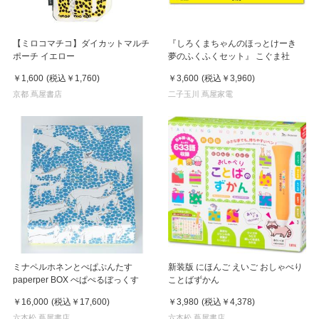
【ミロコマチコ】ダイカットマルチ
『しろくまちゃんのほっとけーき
ポーチ イエロー
夢のふくふくセット』 こぐま社
￥1,600
(税込
￥1,760
)
￥3,600
(税込
￥3,960
)
京都 蔦屋書店
二子玉川 蔦屋家電
ミナペルホネンとぺぱぷんたす
新装版 にほんご えいご おしゃべり
paperper BOX ぺぱぺるぼっくす
ことばずかん
￥16,000
(税込
￥17,600
)
￥3,980
(税込
￥4,378
)
六本松 蔦屋書店
六本松 蔦屋書店