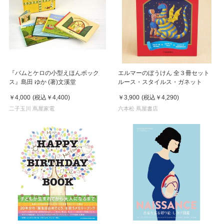
『バムとケロの小型えほんボック
エルマーのぼうけん 全３冊セット
ス』島田 ゆか (著)文溪堂
ルース・スタイルス・ガネット
￥4,000
(税込
￥4,400
)
￥3,900
(税込
￥4,290
)
二子玉川 蔦屋家電
六本松 蔦屋書店