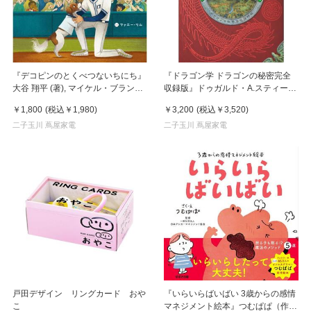
『デコピンのとくべつないちにち』
『ドラゴン学 ドラゴンの秘密完全
大谷 翔平 (著), マイケル・ブランク
収録版』ドゥガルド・A.スティール
(著), ファニー・リム (イラスト), 田
発行：今人舎
￥1,800
(税込
￥1,980
)
￥3,200
(税込
￥3,520
)
中 亜希子 (翻訳)ポプラ社
二子玉川 蔦屋家電
二子玉川 蔦屋家電
戸田デザイン リングカード おや
『いらいらばいばい 3歳からの感情
こ
マネジメント絵本』つむぱぱ（作・