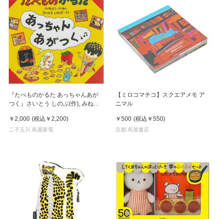
『たべものかるた あっちゃんあが
【ミロコマチコ】スクエアメモ ア
つく』さいとう しのぶ(作), みねよ
ニマル
う（原案） 発行：リーブル
￥2,000
(税込
￥2,200
)
￥500
(税込
￥550
)
二子玉川 蔦屋家電
京都 蔦屋書店