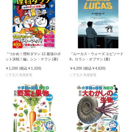
『つかめ！理科ダマン 12 最強ロボ
『ルーカス・ウォーズ エピソード
ット決戦！編』シン・テフン (著)
II』ロラン・オプマン (著)
￥1,200
(税込
￥1,320
)
￥4,200
(税込
￥4,620
)
二子玉川 蔦屋家電
二子玉川 蔦屋家電