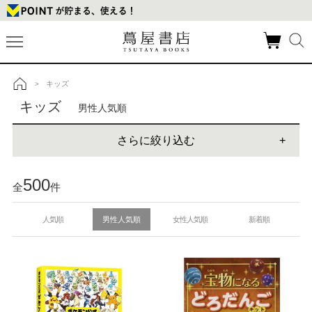
キッズ
>
トップ
キッズ
男性人気順
さらに絞り込む
500
全
件
人気順
男性人気順
女性人気順
新着順