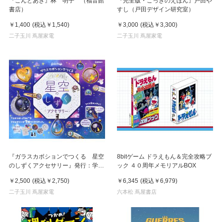
『こんとあき』林 明子 （福音館
『完全版・こっきのえほん』戸田や
書店）
すし（戸田デザイン研究室）
￥1,400
(税込
￥1,540
)
￥3,000
(税込
￥3,300
)
二子玉川 蔦屋家電
二子玉川 蔦屋家電
『ガラスカボションでつくる 星空
8bitゲーム ドラえもん＆完全攻略ブ
のしずくアクセサリー』発行：学研
ック ４０周年メモリアルBOX
プラス
￥2,500
(税込
￥2,750
)
￥6,345
(税込
￥6,979
)
二子玉川 蔦屋家電
六本松 蔦屋書店