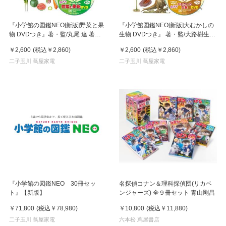
『小学館の図鑑NEO[新版]野菜と果
『小学館図鑑NEO[新版]大むかしの
物 DVDつき』著・監/丸尾 達 著・
生物 DVDつき』 著・監/大路樹生
監/三輪正幸
著・監/冨田幸光 他
￥2,600
(税込
￥2,860
)
￥2,600
(税込
￥2,860
)
二子玉川 蔦屋家電
二子玉川 蔦屋家電
『小学館の図鑑NEO 30冊セッ
名探偵コナン＆理科探偵団(リカベ
ト』【新版】
ンジャーズ) 全９冊セット 青山剛昌
￥71,800
(税込
￥78,980
)
￥10,800
(税込
￥11,880
)
二子玉川 蔦屋家電
六本松 蔦屋書店