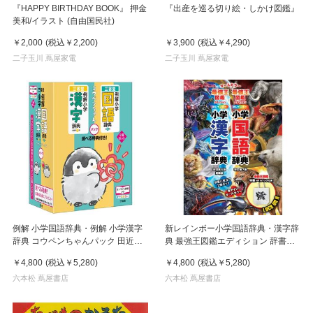
『HAPPY BIRTHDAY BOOK』 押金
『出産を巡る切り絵・しかけ図鑑』
美和/イラスト (自由国民社)
￥2,000
(税込
￥2,200
)
￥3,900
(税込
￥4,290
)
二子玉川 蔦屋家電
二子玉川 蔦屋家電
例解 小学国語辞典・例解 小学漢字
新レインボー小学国語辞典・漢字辞
辞典 コウペンちゃんパック 田近洵
典 最強王図鑑エディション 辞書バ
一
ッグ付きセット 金田一春彦
￥4,800
(税込
￥5,280
)
￥4,800
(税込
￥5,280
)
六本松 蔦屋書店
六本松 蔦屋書店