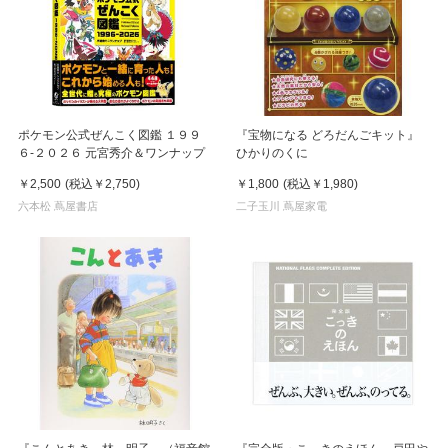
ポケモン公式ぜんこく図鑑 １９９
『宝物になる どろだんごキット』
６-２０２６ 元宮秀介＆ワンナップ
ひかりのくに
￥2,500
(税込
￥2,750
)
￥1,800
(税込
￥1,980
)
六本松 蔦屋書店
二子玉川 蔦屋家電