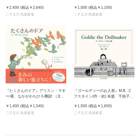
絵） 発行：すずき出版
￥2,400
(税込
￥2,640
)
￥1,000
(税込
￥1,100
)
二子玉川 蔦屋家電
二子玉川 蔦屋家電
『たくさんのドア』アリスン・マギ
『ゴールディーのお人形』M.B. ゴ
ー/著、なかがわちひろ/翻訳 （主婦
フスタイン(作・絵) 末盛 千枝子
の友社）
(訳) 現代企画室
￥1,400
(税込
￥1,540
)
￥1,500
(税込
￥1,650
)
二子玉川 蔦屋家電
二子玉川 蔦屋家電