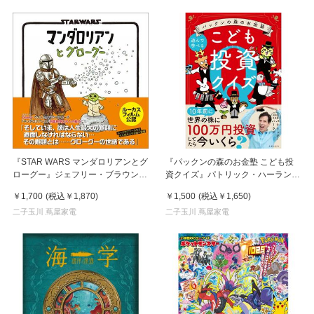
『STAR WARS マンダロリアンとグ
『パックンの森のお金塾 こども投
ローグー』ジェフリー・ブラウン
資クイズ』パトリック・ハーラン
(著), とみながあきこ (翻訳)実務教育
(著), 伊藤ハムスター (イラスト)
￥1,700
(税込
￥1,870
)
￥1,500
(税込
￥1,650
)
出版
二子玉川 蔦屋家電
二子玉川 蔦屋家電