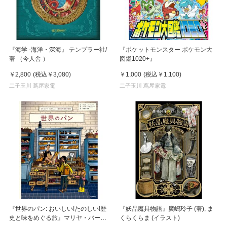
『海学 -海洋・深海』 テンプラー社/
『ポケットモンスター ポケモン大
著 （今人舎 ）
図鑑1020+』
￥2,800
(税込
￥3,080
)
￥1,000
(税込
￥1,100
)
二子玉川 蔦屋家電
二子玉川 蔦屋家電
『世界のパン: おいしい!たのしい!歴
『妖品魔具物語』廣嶋玲子 (著), ま
史と味をめぐる旅』マリヤ・バーハ
くらくらま (イラスト)