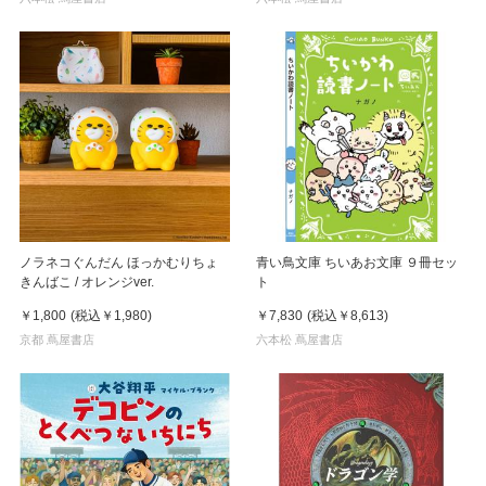
ノラネコぐんだん ほっかむりちょ
青い鳥文庫 ちいあお文庫 ９冊セッ
きんばこ / オレンジver.
ト
￥1,800
(税込
￥1,980
)
￥7,830
(税込
￥8,613
)
京都 蔦屋書店
六本松 蔦屋書店