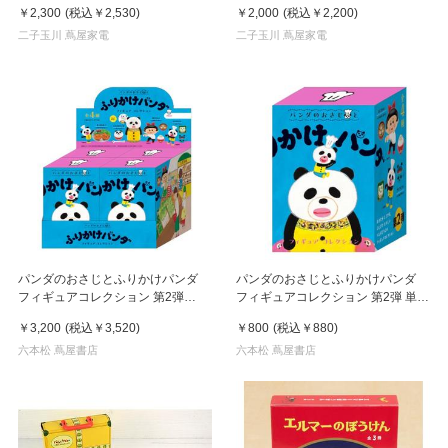
レワ (著), アンナ・デスニツカヤ (イ
￥2,300
(税込
￥2,530
)
￥2,000
(税込
￥2,200
)
ラスト), 岡根谷 実里 (翻訳)
二子玉川 蔦屋家電
二子玉川 蔦屋家電
パンダのおさじとふりかけパンダ
パンダのおさじとふりかけパンダ
フィギュアコレクション 第2弾
フィギュアコレクション 第2弾 単品
BOX ４個入り コンプリートセット
ランダム
￥3,200
(税込
￥3,520
)
￥800
(税込
￥880
)
六本松 蔦屋書店
六本松 蔦屋書店