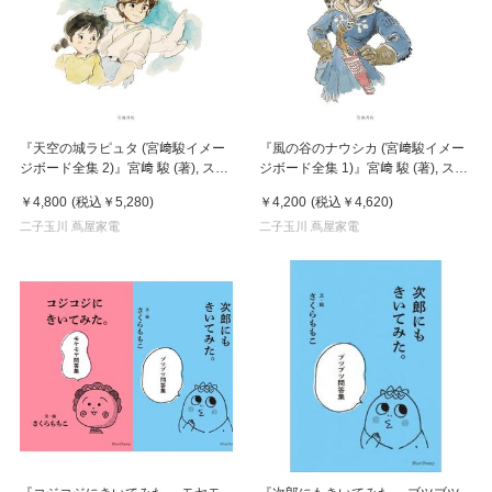
『天空の城ラピュタ (宮﨑駿イメー
『風の谷のナウシカ (宮﨑駿イメー
ジボード全集 2)』宮﨑 駿 (著), スタ
ジボード全集 1)』宮﨑 駿 (著), スタ
ジオジブリ (編集)岩波書店
ジオジブリ (編集)岩波書店
￥4,800
(税込
￥5,280
)
￥4,200
(税込
￥4,620
)
二子玉川 蔦屋家電
二子玉川 蔦屋家電