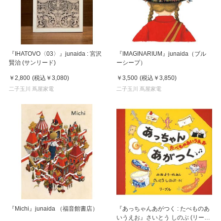
『IHATOVO〈03〉』junaida : 宮沢
『IMAGINARIUM』junaida（ブル
賢治 (サンリード)
ーシープ）
￥2,800
(税込
￥3,080
)
￥3,500
(税込
￥3,850
)
二子玉川 蔦屋家電
二子玉川 蔦屋家電
『Michi』junaida （福音館書店）
『あっちゃんあがつく : たべものあ
いうえお』さいとう しのぶ (リーブ