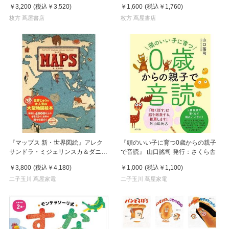
￥3,200
(税込
￥3,520
)
￥1,600
(税込
￥1,760
)
枚方 蔦屋書店
枚方 蔦屋書店
『マップス 新・世界図絵』アレク
『頭のいい子に育つ0歳からの親子
サンドラ・ミジェリンスカ＆ダニエ
で音読』 山口謠司 発行：さくら舎
ル・ミジェリンスキ(著/文)徳間書店
￥3,800
(税込
￥4,180
)
￥1,000
(税込
￥1,100
)
児童書編集部(著/文)発行：徳間書店
二子玉川 蔦屋家電
二子玉川 蔦屋家電