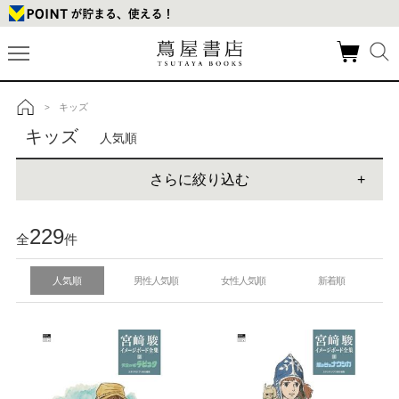
キッズ
>
トップ
キッズ
人気順
さらに絞り込む
229
全
件
人気順
男性人気順
女性人気順
新着順