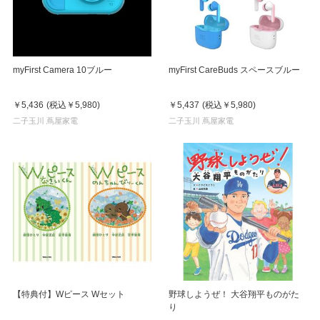
myFirst Camera 10ブルー
myFirst CareBuds スペースブルー
￥5,436
(税込
￥5,980
)
￥5,437
(税込
￥5,980
)
二子玉川 蔦屋家電
二子玉川 蔦屋家電
【特典付】Wピース Wセット
野球しようぜ！ 大谷翔平ものがた
り