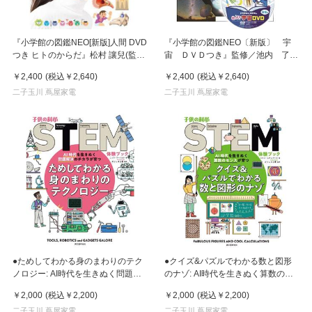
『小学館の図鑑NEO[新版]人間 DVD
『小学館の図鑑NEO〔新版〕 宇
つき ヒトのからだ』松村 讓兒(監
宙 ＤＶＤつき』監修／池内 了、
修)牛木 辰男(監修)池谷 裕二(監修)
指導・執筆／大内正己、他
￥2,400
(税込
￥2,640
)
￥2,400
(税込
￥2,640
)
小学館
二子玉川 蔦屋家電
二子玉川 蔦屋家電
●ためしてわかる身のまわりのテク
●クイズ&パズルでわかる数と図形
ノロジー: AI時代を生きぬく問題解
のナゾ: AI時代を生きぬく算数のセ
決のチカラが育つ (子供の科学
ンスが育つ (子供の科学STEM体験
￥2,000
(税込
￥2,200
)
￥2,000
(税込
￥2,200
)
STEM体験ブック)
ブック)
二子玉川 蔦屋家電
二子玉川 蔦屋家電