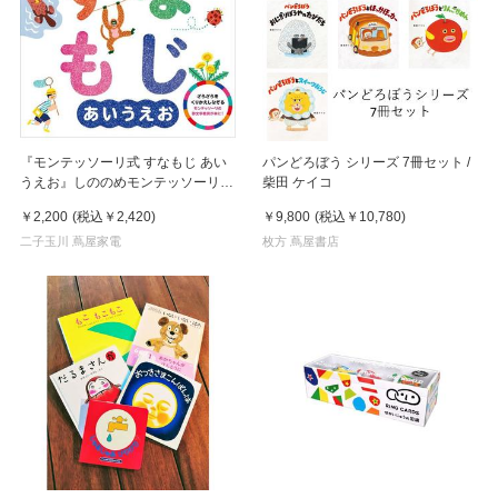
『モンテッソーリ式 すなもじ あい
パンどろぼう シリーズ 7冊セット /
うえお』しののめモンテッソーリ子
柴田 ケイコ
どもの家（監修） 発行：朝日新聞
￥2,200
(税込
￥2,420
)
￥9,800
(税込
￥10,780
)
出版
二子玉川 蔦屋家電
枚方 蔦屋書店