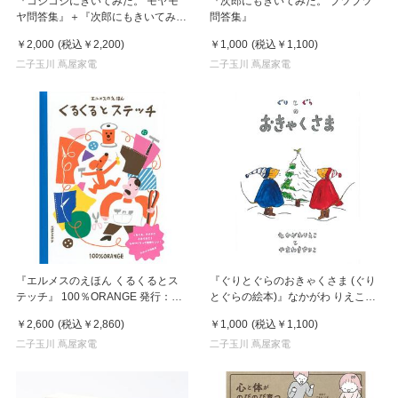
『コジコジにきいてみた。 モヤモ
『次郎にもきいてみた。 ブツブツ
ヤ問答集』＋『次郎にもきいてみ
問答集』
た。 ブツブツ問答集』セット
￥2,000
(税込
￥2,200
)
￥1,000
(税込
￥1,100
)
二子玉川 蔦屋家電
二子玉川 蔦屋家電
『エルメスのえほん くるくるとス
『ぐりとぐらのおきゃくさま (ぐり
テッチ』 100％ORANGE 発行：講
とぐらの絵本)』なかがわ りえこ
談社
(著), やまわき ゆりこ (イラスト)福
￥2,600
(税込
￥2,860
)
￥1,000
(税込
￥1,100
)
音館書店
二子玉川 蔦屋家電
二子玉川 蔦屋家電