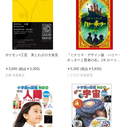
ポケモン×工芸 美とわざの大発見
『ミナリマ・デザイン版 ハリー・
ポッターと賢者の石』J.K.ローリン
グ/著, ミナリマ/イラスト, 松岡 祐子/
￥3,000
(税込
￥3,300
)
￥5,300
(税込
￥5,830
)
翻訳 (静山社）
京都 蔦屋書店
二子玉川 蔦屋家電