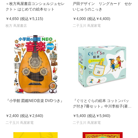
＜枚方蔦屋書店コンシェルジュセレ
戸田デザイン リングカード せか
クト＞ はじめての絵本セット
いじゅうのこっき
￥4,650
(税込
￥5,115
)
￥4,000
(税込
￥4,400
)
枚方 蔦屋書店
二子玉川 蔦屋家電
『小学館 図鑑NEO音楽 DVDつき』
『ぐりとぐらの絵本 コットンバッ
グ付き7冊セット』中川李枝子(著・
文・その他)山脇百合子(イラスト)福
￥2,400
(税込
￥2,640
)
￥5,400
(税込
￥5,940
)
音館書店
二子玉川 蔦屋家電
二子玉川 蔦屋家電