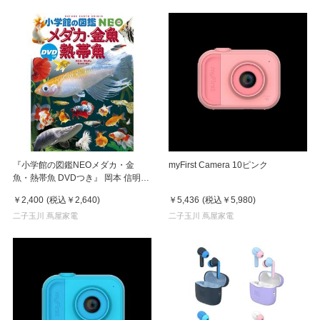
『小学館の図鑑NEOメダカ・金
myFirst Camera 10ピンク
魚・熱帯魚 DVDつき』 岡本 信明
(監修)橋本 寿史(監修)斉藤 憲治(監
￥2,400
(税込
￥2,640
)
￥5,436
(税込
￥5,980
)
修)発行：小学館
二子玉川 蔦屋家電
二子玉川 蔦屋家電