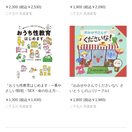
ル)
￥2,300
(税込
￥2,530
)
￥1,900
(税込
￥2,090
)
二子玉川 蔦屋家電
二子玉川 蔦屋家電
『おうち性教育はじめます - 一番や
『おみせやさんでくださいな!』さ
さしい!防犯・SEX・命の伝え方-』
いとう しのぶ (リーブル)
フクチ マミ, 村瀬 幸浩 /著
￥1,300
(税込
￥1,430
)
￥1,800
(税込
￥1,980
)
(KADOKAWA)
二子玉川 蔦屋家電
二子玉川 蔦屋家電