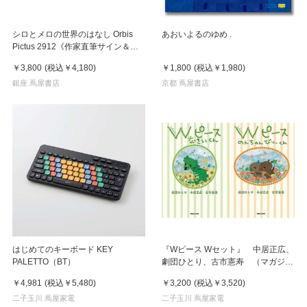
シロとメロの世界のはなし Orbis
あおいよるのゆめ .
Pictus 2912《作家直筆サイン＆シ
リアルナンバー入り》
￥3,800
(税込
￥4,180
)
￥1,800
(税込
￥1,980
)
銀座 蔦屋書店
京都 蔦屋書店
はじめてのキーボード KEY
『Wピース Wセット』 中居正広、
PALETTO（BT）
劇団ひとり、古市憲寿 （マガジン
ハウス）
￥4,981
(税込
￥5,480
)
￥3,200
(税込
￥3,520
)
二子玉川 蔦屋家電
二子玉川 蔦屋家電