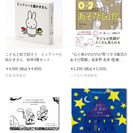
こどもと絵で話そう ミッフィーと
『心と体がのびのび育つ 0~2歳児の
絵かきさん 絵本3冊セット .
あそび図鑑』波多野 名奈 /監修, モ
チコ/イラスト（池田書店）
￥4,500
(税込
￥4,950
)
￥1,200
(税込
￥1,320
)
京都 蔦屋書店
二子玉川 蔦屋家電