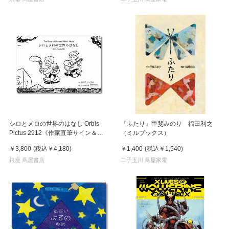
シロとメロの世界のはなし Orbis
『ふたり』甲斐みのり 福田利之
Pictus 2912《作家直筆サイン＆シ
（ミルブックス）
リアルナンバー入り》
￥3,800
(税込
￥4,180
)
￥1,400
(税込
￥1,540
)
銀座 蔦屋書店
二子玉川 蔦屋家電