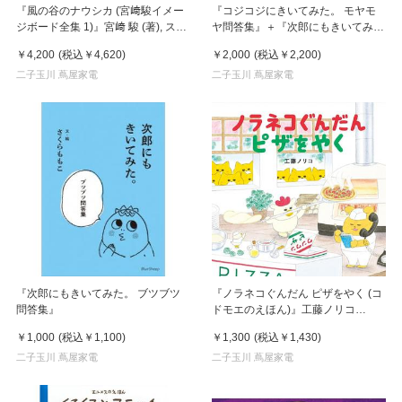
『風の谷のナウシカ (宮﨑駿イメー
『コジコジにきいてみた。 モヤモ
ジボード全集 1)』宮﨑 駿 (著), スタ
ヤ問答集』＋『次郎にもきいてみ
ジオジブリ (編集)岩波書店
た。 ブツブツ問答集』セット
￥4,200
(税込
￥4,620
)
￥2,000
(税込
￥2,200
)
二子玉川 蔦屋家電
二子玉川 蔦屋家電
『次郎にもきいてみた。 ブツブツ
『ノラネコぐんだん ピザをやく (コ
問答集』
ドモエのえほん)』工藤ノリコ
（著）
￥1,000
(税込
￥1,100
)
￥1,300
(税込
￥1,430
)
二子玉川 蔦屋家電
二子玉川 蔦屋家電