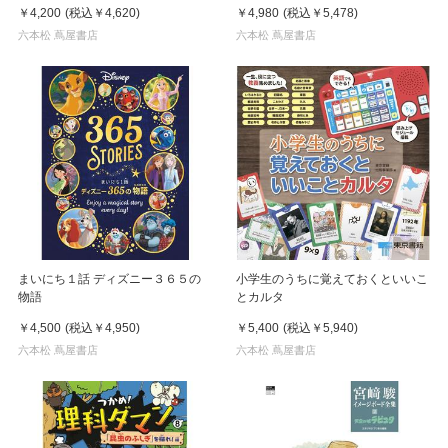
いよしかず
newスマート
￥4,200
(税込
￥4,620
)
￥4,980
(税込
￥5,478
)
六本松 蔦屋書店
六本松 蔦屋書店
まいにち１話 ディズニー３６５の
小学生のうちに覚えておくといいこ
物語
とカルタ
￥4,500
(税込
￥4,950
)
￥5,400
(税込
￥5,940
)
六本松 蔦屋書店
六本松 蔦屋書店