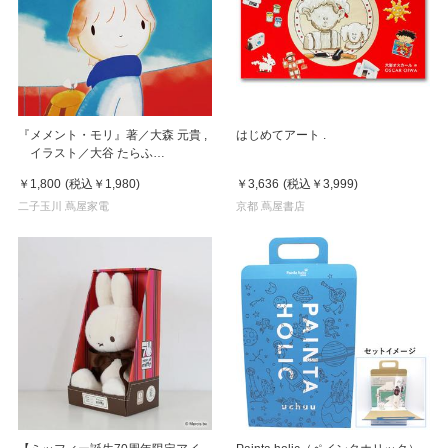
『メメント・モリ』著／大森 元貴 ,
はじめてアート .
イラスト／大谷 たらふ
（KADOKAWA）
￥1,800
(税込
￥1,980
)
￥3,636
(税込
￥3,999
)
二子玉川 蔦屋家電
京都 蔦屋書店