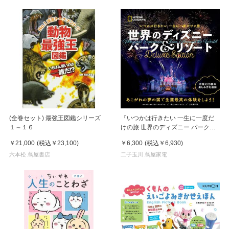
(全巻セット) 最強王図鑑シリーズ
『いつかは行きたい 一生に一度だ
１～１６
けの旅 世界のディズニー パーク＆
リゾート Deluxe Edition』マーシ
￥21,000
(税込
￥23,100
)
￥6,300
(税込
￥6,930
)
ー・キャリカー・スマザーズ (著),
六本松 蔦屋書店
上川典子 (翻訳)
二子玉川 蔦屋家電