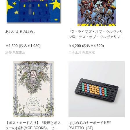
あおいよるのゆめ .
『X・ライブズ・オブ・ウルヴァリ
ン/X・デス・オブ・ウルヴァリン
』ベンジャミン・パーシー (著), ジ
￥1,800
(税込
￥1,980
)
￥4,200
(税込
￥4,620
)
ョシュア・カッサーラ (イラスト),
京都 蔦屋書店
高木 亮 (翻訳)
二子玉川 蔦屋家電
【ポストカード入り】『映画とポス
はじめてのキーボード KEY
ターのお話 (MOE BOOKS)』 ヒグ
PALETTO（BT）