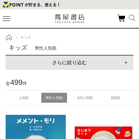
キッズ
>
トップ
キッズ
男性人気順
さらに絞り込む
499
全
件
人気順
男性人気順
女性人気順
新着順