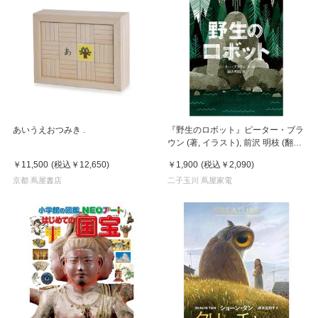
あいうえおつみき .
『野生のロボット』ピーター・ブラ
ウン (著, イラスト), 前沢 明枝 (翻訳)
福音館書店
￥11,500
(税込
￥12,650
)
￥1,900
(税込
￥2,090
)
京都 蔦屋書店
二子玉川 蔦屋家電