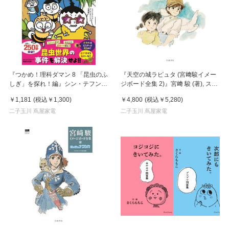
『つかめ！理科ダマン 8 「昆虫のふ
『天空の城ラピュタ (宮﨑駿イメー
しぎ」を探れ！編』シン・テフン
ジボード全集 2)』宮﨑 駿 (著), スタ
(著), ナ・スンフン (イラスト), 呉華
ジオジブリ (編集)岩波書店
￥1,181
(税込
￥1,300
)
￥4,800
(税込
￥5,280
)
順 (翻訳)
二子玉川 蔦屋家電
二子玉川 蔦屋家電