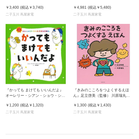
チユウコ(著) 白泉社
￥3,400
(税込
￥3,740
)
￥4,981
(税込
￥5,480
)
二子玉川 蔦屋家電
二子玉川 蔦屋家電
『かっても まけても いいんだよ』
『きみのこころをつよくするえほ
オーレリー・シアン・ショウ・シー
ん』足立啓美（監修） 川原瑞丸
ヌ（文） 垣内磯子（絵） 発行：主
（絵） 発行：主婦の友社
￥1,200
(税込
￥1,320
)
￥1,300
(税込
￥1,430
)
婦の友社
二子玉川 蔦屋家電
二子玉川 蔦屋家電