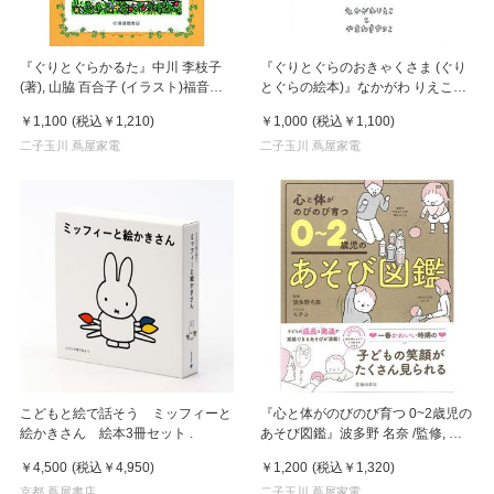
『ぐりとぐらかるた』中川 李枝子
『ぐりとぐらのおきゃくさま (ぐり
(著), 山脇 百合子 (イラスト)福音館
とぐらの絵本)』なかがわ りえこ
書店
(著), やまわき ゆりこ (イラスト)福
￥1,100
(税込
￥1,210
)
￥1,000
(税込
￥1,100
)
音館書店
二子玉川 蔦屋家電
二子玉川 蔦屋家電
こどもと絵で話そう ミッフィーと
『心と体がのびのび育つ 0~2歳児の
絵かきさん 絵本3冊セット .
あそび図鑑』波多野 名奈 /監修, モ
チコ/イラスト（池田書店）
￥4,500
(税込
￥4,950
)
￥1,200
(税込
￥1,320
)
京都 蔦屋書店
二子玉川 蔦屋家電