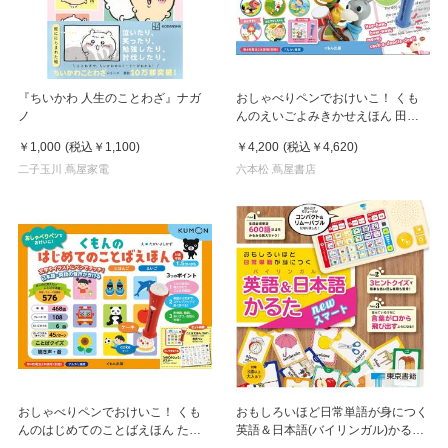
『ちいかわ 人生のことわざ』ナガ
おしゃべりペンでおけいこ！ くも
ノ
んのえいごよみきかせえほん 田島
信元 深山さくら ささきあり
￥1,000
(税込
￥1,100
)
￥4,200
(税込
￥4,620
)
二子玉川 蔦屋家電
六本松 蔦屋書店
おしゃべりペンでおけいこ！ くも
おもしろいほど日常単語が身につく
んのはじめてのことばえほん たか
英語＆日本語(バイリンガル)かるた