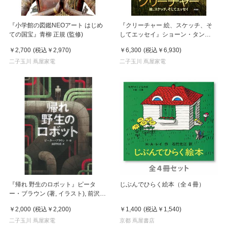
『小学館の図鑑NEOアート はじめ
『クリーチャー 絵、スケッチ、そ
ての国宝』青柳 正規 (監修)
してエッセイ』ショーン・タン
(著), 岸本佐知子 (翻訳)求龍堂
￥2,700
(税込
￥2,970
)
￥6,300
(税込
￥6,930
)
二子玉川 蔦屋家電
二子玉川 蔦屋家電
『帰れ 野生のロボット』ピータ
じぶんでひらく絵本（全４冊）
ー・ブラウン (著, イラスト), 前沢
明枝 (翻訳)
￥2,000
(税込
￥2,200
)
￥1,400
(税込
￥1,540
)
二子玉川 蔦屋家電
京都 蔦屋書店