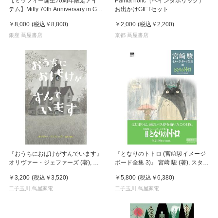
【ミッフィー誕生70周年限定アイ
Painta holic（ペインタホリック）
テム】Miffy 70th Anniversary in Gift
お出かけGIFTセット
Box 34cm
￥8,000
(税込
￥8,800
)
￥2,000
(税込
￥2,200
)
銀座 蔦屋書店
京都 蔦屋書店
『おうちにおばけがすんでいます』
『となりのトトロ (宮﨑駿イメージ
オリヴァー・ジェファーズ (著), 鈴
ボード全集 3)』 宮﨑 駿 (著), スタジ
木 沙織 (翻訳)化学同人
オジブリ (編集)
￥3,200
(税込
￥3,520
)
￥5,800
(税込
￥6,380
)
二子玉川 蔦屋家電
二子玉川 蔦屋家電