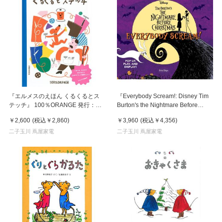
『エルメスのえほん くるくるとス
『Everybody Scream!: Disney Tim
テッチ』 100％ORANGE 発行：講
Burton's the Nightmare Before
談社
Christmas: Pop Up, Play, and
￥2,600
(税込
￥2,860
)
￥3,960
(税込
￥4,356
)
Display!』
二子玉川 蔦屋家電
二子玉川 蔦屋家電