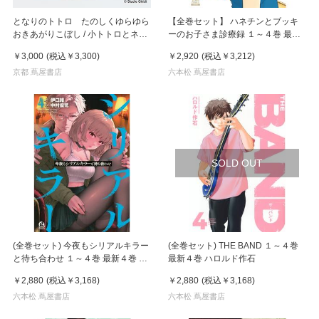
となりのトトロ たのしくゆらゆら
【全巻セット】 ハネチンとブッキ
おきあがりこぼし / 小トトロとネコ
ーのお子さま診療録 １～４巻 最新
バス
４巻 佐原ミズ
￥3,000
(税込
￥3,300
)
￥2,920
(税込
￥3,212
)
京都 蔦屋書店
六本松 蔦屋書店
SOLD OUT
(全巻セット) 今夜もシリアルキラー
(全巻セット) THE BAND １～４巻
と待ち合わせ １～４巻 最新４巻 中
最新４巻 ハロルド作石
村優児
￥2,880
(税込
￥3,168
)
￥2,880
(税込
￥3,168
)
六本松 蔦屋書店
六本松 蔦屋書店