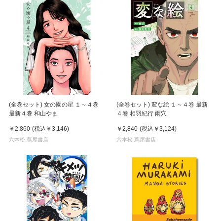
(全巻セット) 女の園の星 １～４巻
(全巻セット) 変な絵 １～４巻 最新
最新４巻 和山やま
４巻 相羽紀行 雨穴
￥2,860
(税込
￥3,146
)
￥2,840
(税込
￥3,124
)
六本松 蔦屋書店
六本松 蔦屋書店