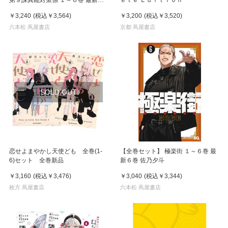
第９課異能対策係 １～６巻 最新６
ｅｔｅ Ｅｄｉｔｉｏｎ
巻 奥山哲矢
￥3,240
(税込
￥3,564
)
￥3,200
(税込
￥3,520
)
六本松 蔦屋書店
京都 蔦屋書店
SOLD OUT
恋せよまやかし天使ども 全巻(1-
【全巻セット】 極楽街 １～６巻 最
6)セット 全巻新品
新６巻 佐乃夕斗
￥3,160
(税込
￥3,476
)
￥3,040
(税込
￥3,344
)
枚方 蔦屋書店
六本松 蔦屋書店