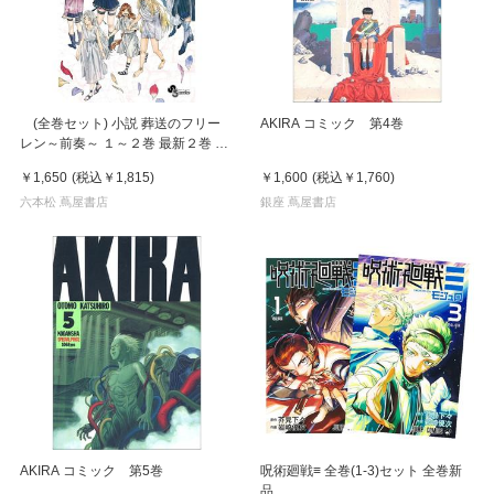
(全巻セット) 小説 葬送のフリー
AKIRA コミック 第4巻
レン～前奏～ １～２巻 最新２巻 ア
ベツカサ
￥1,650
(税込
￥1,815
)
￥1,600
(税込
￥1,760
)
六本松 蔦屋書店
銀座 蔦屋書店
AKIRA コミック 第5巻
呪術廻戦≡ 全巻(1-3)セット 全巻新
品