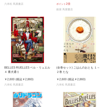
2倍
六本松 蔦屋書店
ポイント
銀座 蔦屋書店
BELLES RUELLES ベル・リュエル
(全巻セット) ごはんのおとも １～
４ 番犬通り
２巻 たな
￥2,600
(税込
￥2,860
)
￥2,600
(税込
￥2,860
)
六本松 蔦屋書店
六本松 蔦屋書店