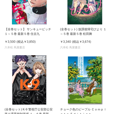
【全巻セット】 サンキューピッチ
(全巻セット) 放課後帰宅びより １
１～５巻 最新５巻 住吉九
～５巻 最新５巻 松田舞
￥3,500
(税込
￥3,850
)
￥3,340
(税込
￥3,674
)
六本松 蔦屋書店
六本松 蔦屋書店
(全巻セット) K-9 警視庁公安部公安
チョーク色のピープル Ｃｏｍｐｌ