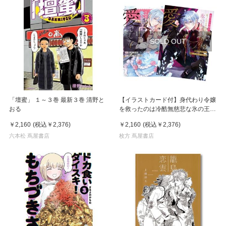
SOLD OUT
「壇蜜」 １～３巻 最新３巻 清野と
【イラストカード付】身代わり令嬢
おる
を救ったのは冷酷無慈悲な氷の王子
の愛でした 全巻(1-3)セット 全巻
￥2,160
(税込
￥2,376
)
￥2,160
(税込
￥2,376
)
新品
六本松 蔦屋書店
枚方 蔦屋書店