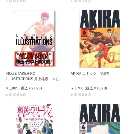
京都 蔦屋書店
京都 蔦屋書店
INOUE TAKEHIKO
AKIRA コミック 第6巻
ILLUSTRATIONS 井上雄彦 ※在庫
がない場合はお取り寄せに2週間
￥1,905
(税込
￥2,095
)
￥1,700
(税込
￥1,870
)
銀座 蔦屋書店
銀座 蔦屋書店