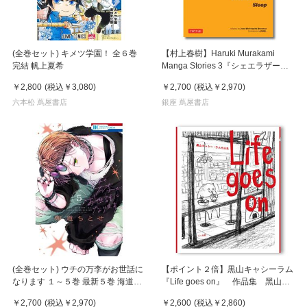
(全巻セット) キメツ学園！ 全６巻
【村上春樹】Haruki Murakami
完結 帆上夏希
Manga Stories 3『シェエラザー
ド』『ねむり』（スイッチパブリッ
￥2,800
(税込
￥3,080
)
￥2,700
(税込
￥2,970
)
シング刊）英訳版
六本松 蔦屋書店
銀座 蔦屋書店
(全巻セット) ウチの万李がお世話に
【ポイント２倍】黒山キャシーラム
なります １～５巻 最新５巻 海道ち
『Life goes on』 作品集 黑山
とせ
Kathy Lam ※在庫がない場合はお
￥2,700
(税込
￥2,970
)
￥2,600
(税込
￥2,860
)
取り寄せに2週間