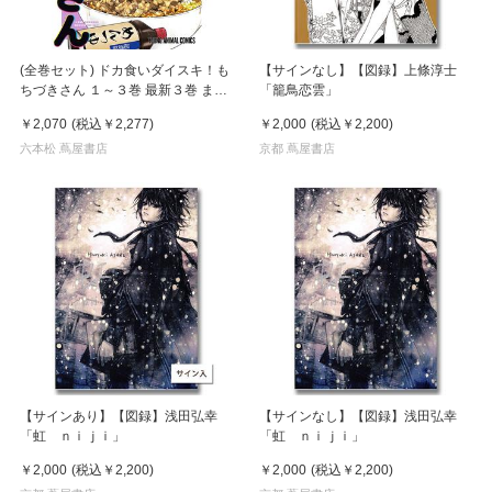
(全巻セット) ドカ食いダイスキ！も
【サインなし】【図録】上條淳士
ちづきさん １～３巻 最新３巻 まる
「籠鳥恋雲」
よのかもめ
￥2,070
(税込
￥2,277
)
￥2,000
(税込
￥2,200
)
六本松 蔦屋書店
京都 蔦屋書店
【サインあり】【図録】浅田弘幸
【サインなし】【図録】浅田弘幸
「虹 ｎｉｊｉ」
「虹 ｎｉｊｉ」
￥2,000
(税込
￥2,200
)
￥2,000
(税込
￥2,200
)