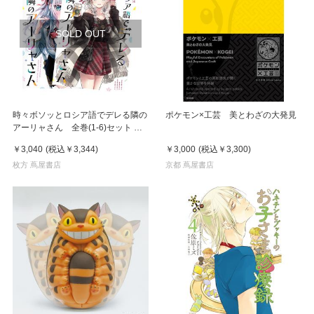
SOLD OUT
時々ボソッとロシア語でデレる隣の
ポケモン×工芸 美とわざの大発見
アーリャさん 全巻(1-6)セット 全
巻新品
￥3,040
(税込
￥3,344
)
￥3,000
(税込
￥3,300
)
枚方 蔦屋書店
京都 蔦屋書店