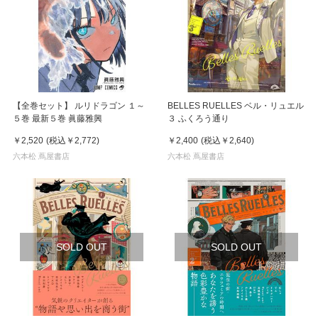
【全巻セット】 ルリドラゴン １～
BELLES RUELLES ベル・リュエル
５巻 最新５巻 眞藤雅興
３ ふくろう通り
￥2,520
(税込
￥2,772
)
￥2,400
(税込
￥2,640
)
六本松 蔦屋書店
六本松 蔦屋書店
SOLD OUT
SOLD OUT