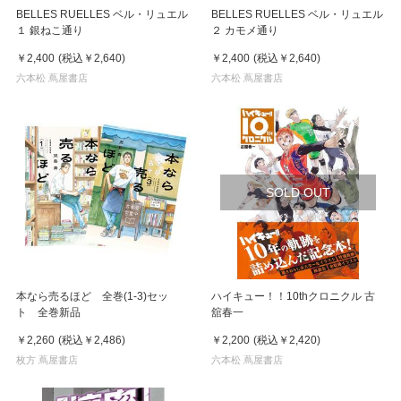
BELLES RUELLES ベル・リュエル
BELLES RUELLES ベル・リュエル
１ 銀ねこ通り
２ カモメ通り
￥2,400
(税込
￥2,640
)
￥2,400
(税込
￥2,640
)
六本松 蔦屋書店
六本松 蔦屋書店
SOLD OUT
本なら売るほど 全巻(1-3)セッ
ハイキュー！！10thクロニクル 古
ト 全巻新品
舘春一
￥2,260
(税込
￥2,486
)
￥2,200
(税込
￥2,420
)
枚方 蔦屋書店
六本松 蔦屋書店