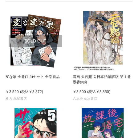
SOLD OUT
変な家 全巻(1-5)セット 全巻新品
漫画 天官賜福 日本語翻訳版 第１巻
墨香銅臭
￥3,520
(税込
￥3,872
)
￥3,500
(税込
￥3,850
)
枚方 蔦屋書店
六本松 蔦屋書店