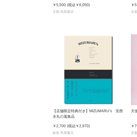
￥5,500
(税込
￥6,050
)
￥5
京都 蔦屋書店
京都
【店舗限定特典付き】MIZUMARU’s 安西
天
水丸の蒐集品
￥2,700
(税込
￥2,970
)
￥7
銀座 蔦屋書店
京都