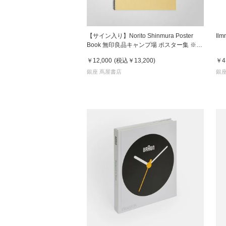
【サイン入り】Norito Shinmura Poster
I
Book 無印良品キャンプ場 ポスター集 ※表
紙3種類
￥12,000
(税込
￥13,200
)
￥4
銀座 蔦屋書店
銀座