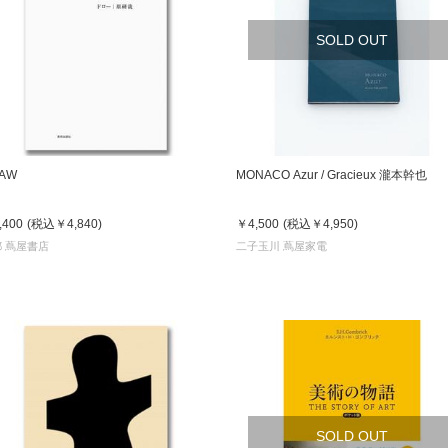
SOLD OUT
京都
電
書店
品
京都
AW
MONACO Azur / Gracieux 瀧本幹也
蔦屋
ギフト
,400
(税込
￥4,840
)
￥4,500
(税込
￥4,950
)
梅田
 蔦屋書店
二子玉川 蔦屋家電
書店
枚方
書店
広島
SOLD OUT