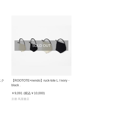
SOLD OUT
ニク
【ROOTOTE×nendo】ruck-tote L / ivory・
black .
￥9,091
(税込
￥10,000
)
京都 蔦屋書店