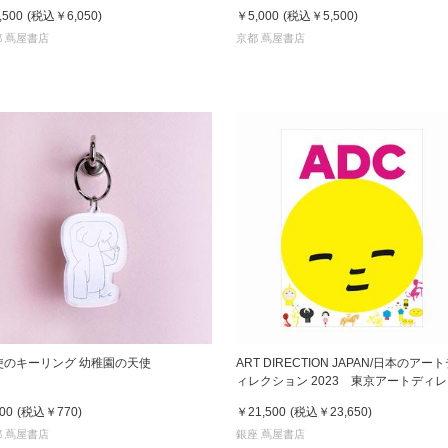
,500
(税込
￥6,050
)
￥5,000
(税込
￥5,500
)
 蔦屋書店
京都 蔦屋書店
使のキーリング 幼稚園の天使
ART DIRECTION JAPAN/日本のアー
ィレクション 2023 東京アートディ
ターズクラブ編 ※在庫がない場合は
00
(税込
￥770
)
￥21,500
(税込
￥23,650
)
り寄せに2週間
 蔦屋書店
銀座 蔦屋書店