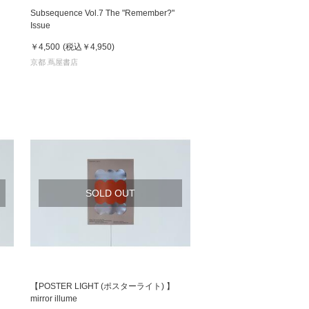
Subsequence Vol.7 The "Remember?"
Issue
￥4,500
(税込
￥4,950
)
京都 蔦屋書店
SOLD OUT
【POSTER LIGHT (ポスターライト) 】
mirror illume