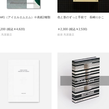
lmm#1（アイエルエムエム）※表紙2種類
色と形のずっと手前で 長嶋りかこ
,200
(税込
￥4,620
)
￥2,300
(税込
￥2,530
)
 蔦屋書店
銀座 蔦屋書店
SOLD OUT