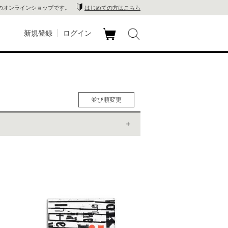
のオンラインショップです。
はじめての方はこちら
新規登録
ログイン
カ
玉川
ート
家電
並び順変更
山 蔦
人気順
男性人気順
店
女性人気順
新着順
 蔦屋
価格の安い順
価格の高い順
木 蔦
店