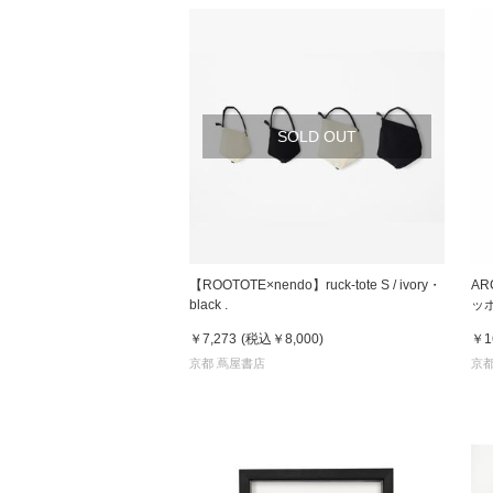
SOLD OUT
【ROOTOTE×nendo】ruck-tote S / ivory・
AR
black .
ッ
￥7,273
(税込
￥8,000
)
￥1
京都 蔦屋書店
京都