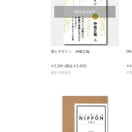
SOLD OUT
家
食
僕とデザイン 仲條正義
DR
e
￥2,200
(税込
￥2,420
)
￥4
銀座 蔦屋書店
京都