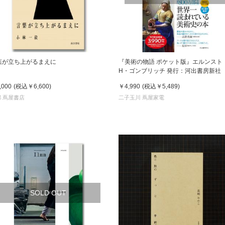
書店
六本
屋書
葉が立ち上がるまえに
『美術の物語 ポケット版』エルンスト
H・ゴンブリッチ 発行：河出書房新社
,000
(税込
￥6,600
)
￥4,990
(税込
￥5,489
)
 蔦屋書店
二子玉川 蔦屋家電
SOLD OUT