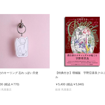
使のキーリング 忘れっぽい天使
【特典付き】増補版 宇野亞喜良クロ
ル
00
(税込
￥770
)
￥5,400
(税込
￥5,940
)
 蔦屋書店
銀座 蔦屋書店