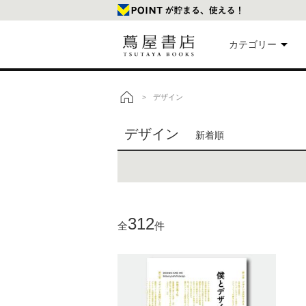
カテゴリー
美
デザイン
>
トップ
デザイン
新着順
本
映
楽
312
全
件
文
雑