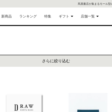
蔦屋書店が集まるモール型
新商品
ランキング
特集
ギフト
店舗一覧
二子
術品
ギフトにおすすめ
蔦屋
eギフト
代官
さらに絞り込む
屋書
像・音
銀座
書店
具
六本
貨
屋書