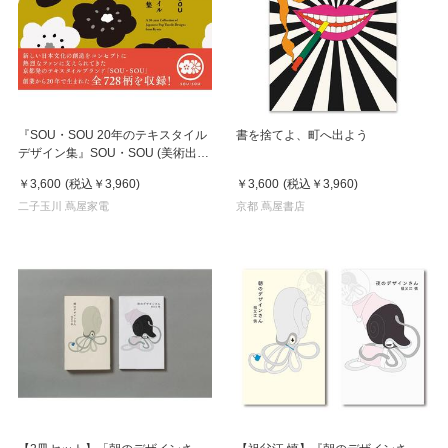
『SOU・SOU 20年のテキスタイル
書を捨てよ、町へ出よう
デザイン集』SOU・SOU (美術出版
社)
￥3,600
(税込
￥3,960
)
￥3,600
(税込
￥3,960
)
二子玉川 蔦屋家電
京都 蔦屋書店