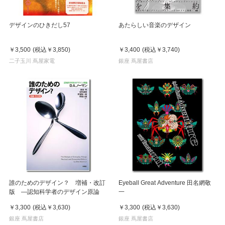
デザインのひきだし57
あたらしい音楽のデザイン
￥3,500
(税込
￥3,850
)
￥3,400
(税込
￥3,740
)
二子玉川 蔦屋家電
銀座 蔦屋書店
誰のためのデザイン？ 増補・改訂
Eyeball Great Adventure 田名網敬
版 ―認知科学者のデザイン原論
一
￥3,300
(税込
￥3,630
)
￥3,300
(税込
￥3,630
)
銀座 蔦屋書店
銀座 蔦屋書店