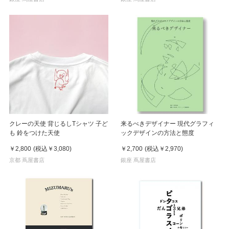
クレーの天使 背じるしTシャツ 子ど
来るべきデザイナー 現代グラフィ
も 鈴をつけた天使
ックデザインの方法と態度
￥2,800
(税込
￥3,080
)
￥2,700
(税込
￥2,970
)
京都 蔦屋書店
銀座 蔦屋書店