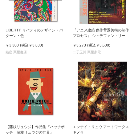
LIBERTY. リバティのデザイン・パ
『アニメ建築 傑作背景美術の制作
ターン・色
プロセス』 シュテファン・リーケ
ルス /著, 和田 侑子/ 翻訳 (グラフィ
￥3,300
(税込
￥3,630
)
￥3,273
(税込
￥3,600
)
ック社)
銀座 蔦屋書店
二子玉川 蔦屋家電
【藤枝リュウジ】作品集『ハッチポ
エンテイ・リュウ アートワークス
ッチ 藤枝リュウジの世界』
キメラ