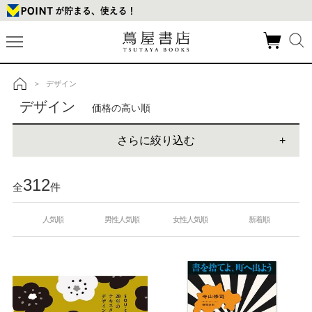
デザイン
>
トップ
デザイン
価格の高い順
さらに絞り込む
312
全
件
人気順
男性人気順
女性人気順
新着順