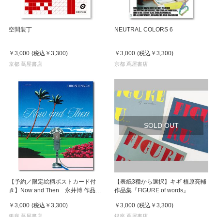
空間装丁
NEUTRAL COLORS 6
￥3,000
(税込
￥3,300
)
￥3,000
(税込
￥3,300
)
京都 蔦屋書店
京都 蔦屋書店
SOLD OUT
【予約／限定絵柄ポストカード付
【表紙3種から選択】キギ 植原亮輔
き】Now and Then 永井博 作品
作品集『FIGURE of words』
集 ※8月下旬頃の発送予定
￥3,000
(税込
￥3,300
)
￥3,000
(税込
￥3,300
)
銀座 蔦屋書店
銀座 蔦屋書店