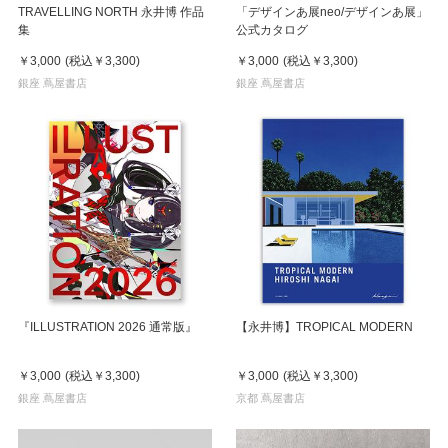
TRAVELLING NORTH 永井博 作品
「デザインあ展neo/デザインあ展」
集
公式カタログ
￥3,000
(税込
￥3,300
)
￥3,000
(税込
￥3,300
)
銀座 蔦屋書店
銀座 蔦屋書店
『ILLUSTRATION 2026 通常版』
【永井博】TROPICAL MODERN
￥3,000
(税込
￥3,300
)
￥3,000
(税込
￥3,300
)
銀座 蔦屋書店
京都 蔦屋書店