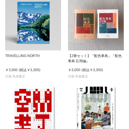
TRAVELLING NORTH
【2冊セット】『配色事典』『配色
事典 応用編』
￥3,000
(税込
￥3,300
)
￥3,000
(税込
￥3,300
)
京都 蔦屋書店
京都 蔦屋書店