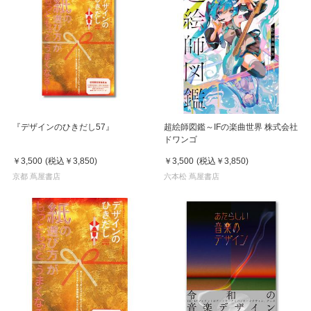
『デザインのひきだし57』
超絵師図鑑～IFの楽曲世界 株式会社
ドワンゴ
￥3,500
(税込
￥3,850
)
￥3,500
(税込
￥3,850
)
京都 蔦屋書店
六本松 蔦屋書店