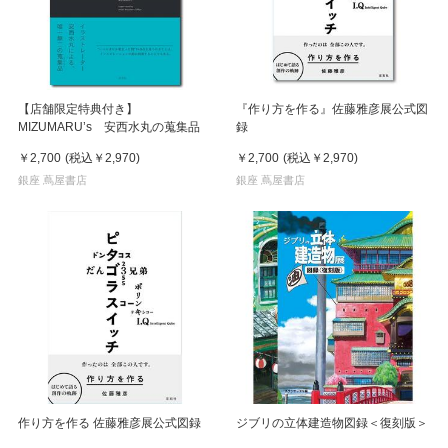
【店舗限定特典付き】
『作り方を作る』佐藤雅彦展公式図
MIZUMARU’s 安西水丸の蒐集品
録
￥2,700
(税込
￥2,970
)
￥2,700
(税込
￥2,970
)
銀座 蔦屋書店
銀座 蔦屋書店
作り方を作る 佐藤雅彦展公式図録
ジブリの立体建造物図録＜復刻版＞