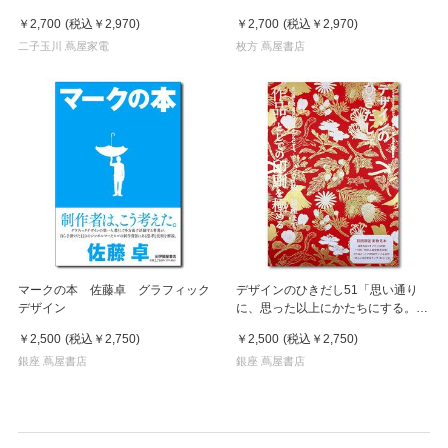
￥2,700
(税込
￥2,970
)
￥2,700
(税込
￥2,970
)
二子玉川 蔦屋家電
枚方 蔦屋書店
マークの本 佐藤卓 グラフィック
デザインのひきだし51「思い通り
デザイン
に、思った以上にかたちにする。1
枚～量産まで“作品”としての印刷を
￥2,500
(税込
￥2,750
)
￥2,500
(税込
￥2,750
)
極める」
銀座 蔦屋書店
銀座 蔦屋書店