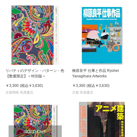
リバティのデザイン・パターン・色
柳原良平 仕事と作品 Ryohei
【数量限定】＜特別版＞
Yanagihara Artworks
￥3,300
(税込
￥3,630
)
￥3,300
(税込
￥3,630
)
京都岡崎 蔦屋書店
京都 蔦屋書店
SOLD OUT