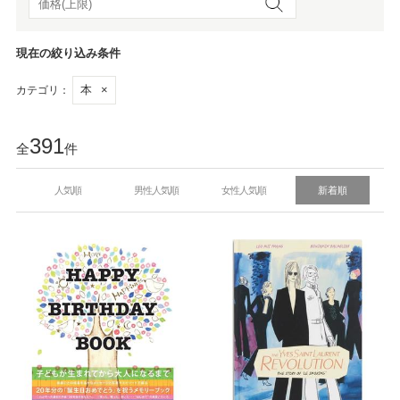
現在の絞り込み条件
本
×
カテゴリ：
391
全
件
人気順
男性人気順
女性人気順
新着順