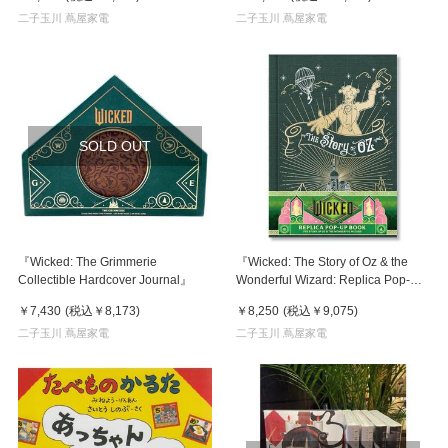
二子玉川 蔦屋家電
二子玉川 蔦屋家電
SOLD OUT
『Wicked: The Grimmerie
『Wicked: The Story of Oz & the
Collectible Hardcover Journal』
Wonderful Wizard: Replica Pop-Up
ハードカバー - ポップアップ』（英
￥7,430
(税込
￥8,173
)
￥8,250
(税込
￥9,075
)
語版）
二子玉川 蔦屋家電
二子玉川 蔦屋家電