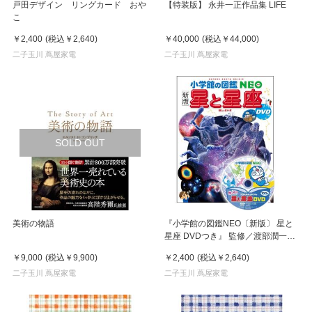
戸田デザイン リングカード おや
【特装版】 永井一正作品集 LIFE
こ
￥2,400
(税込
￥2,640
)
￥40,000
(税込
￥44,000
)
二子玉川 蔦屋家電
二子玉川 蔦屋家電
SOLD OUT
美術の物語
『小学館の図鑑NEO〔新版〕 星と
星座 DVDつき』 監修／渡部潤一
（国立天文台副台長）、他
￥9,000
(税込
￥9,900
)
￥2,400
(税込
￥2,640
)
二子玉川 蔦屋家電
二子玉川 蔦屋家電