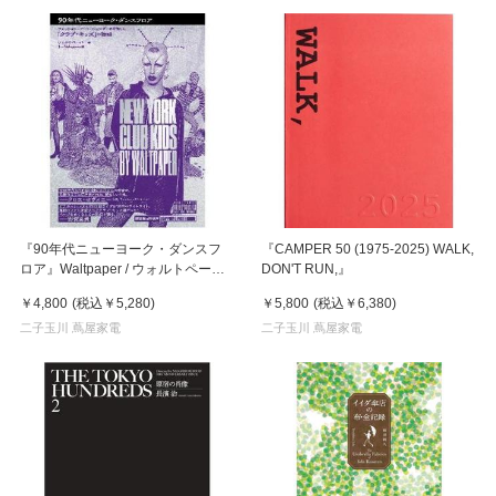
『90年代ニューヨーク・ダンスフ
『CAMPER 50 (1975-2025) WALK,
ロア』Waltpaper / ウォルトペーパ
DON'T RUN,』
ー
￥4,800
(税込
￥5,280
)
￥5,800
(税込
￥6,380
)
二子玉川 蔦屋家電
二子玉川 蔦屋家電