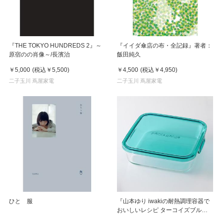
『THE TOKYO HUNDREDS 2』～
『イイダ傘店の布・全記録』著者：
原宿のの肖像～/長濱治
飯田純久
￥5,000
(税込
￥5,500
)
￥4,500
(税込
￥4,950
)
二子玉川 蔦屋家電
二子玉川 蔦屋家電
ひとゝ服
『山本ゆり iwakiの耐熱調理容器で
おいしいレシピ ターコイズブルー
ver.』