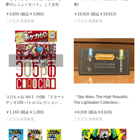
夢のふくふくセット』 こぐま社
巻)
￥3,600
(税込
￥3,960
)
￥16,920
(税込
￥18,612
)
二子玉川 蔦屋家電
二子玉川 蔦屋家電
SOLD OUT
コロちゃお Vol.1（付録 『スタート
『Star Wars: The High Republic:
デッキ100 バトルコレクション コ
The Lightsaber Collection』
ロちゃおVer.』） 小学館
￥1,163
(税込
￥1,280
)
￥6,030
(税込
￥6,633
)
二子玉川 蔦屋家電
二子玉川 蔦屋家電