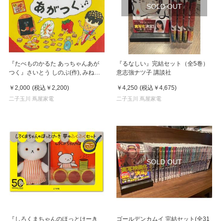
SOLD OUT
『たべものかるた あっちゃんあが
『るなしい』完結セット（全5巻）
つく』さいとう しのぶ(作), みねよ
意志強ナツ子 講談社
う（原案） 発行：リーブル
￥2,000
(税込
￥2,200
)
￥4,250
(税込
￥4,675
)
二子玉川 蔦屋家電
二子玉川 蔦屋家電
SOLD OUT
『しろくまちゃんのほっとけーき
ゴールデンカムイ 完結セット(全31