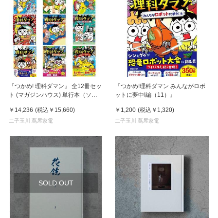
『つかめ! 理科ダマン』 全12冊セッ
『つかめ!理科ダマン みんながロボ
ト (マガジンハウス) 単行本（ソフ
ットに夢中!編（11）』
トカバー）
￥14,236
(税込
￥15,660
)
￥1,200
(税込
￥1,320
)
二子玉川 蔦屋家電
二子玉川 蔦屋家電
SOLD OUT