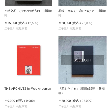
四時之花 なげいれ稽古録 川瀬敏
花鏡 万能を一心につなぐ 川瀬敏
郎
郎
￥15,000
(税込
￥16,500
)
￥20,000
(税込
￥22,000
)
二子玉川 蔦屋家電
二子玉川 蔦屋家電
SOLD OUT
THE ARCHIVES by Wes Anderson
『花をたてる』 川瀬敏郎著 （新潮
社）
￥9,000
(税込
￥9,900
)
￥20,000
(税込
￥22,000
)
二子玉川 蔦屋家電
二子玉川 蔦屋家電