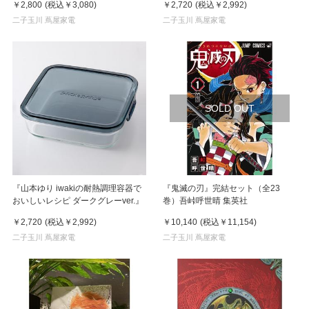
￥2,800
(税込
￥3,080
)
￥2,720
(税込
￥2,992
)
二子玉川 蔦屋家電
二子玉川 蔦屋家電
SOLD OUT
『山本ゆり iwakiの耐熱調理容器で
『鬼滅の刃』完結セット（全23
おいしいレシピ ダークグレーver.』
巻）吾峠呼世晴 集英社
￥2,720
(税込
￥2,992
)
￥10,140
(税込
￥11,154
)
二子玉川 蔦屋家電
二子玉川 蔦屋家電