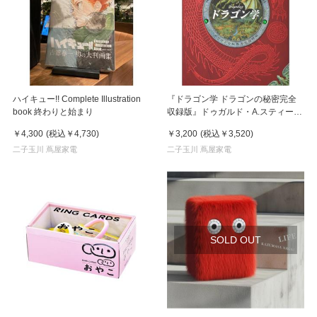
ハイキュー!! Complete Illustration
『ドラゴン学 ドラゴンの秘密完全
book 終わりと始まり
収録版』ドゥガルド・A.スティール
発行：今人舎
￥4,300
(税込
￥4,730
)
￥3,200
(税込
￥3,520
)
二子玉川 蔦屋家電
二子玉川 蔦屋家電
SOLD OUT