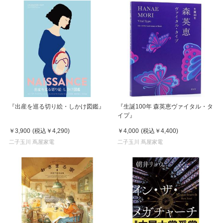
『出産を巡る切り絵・しかけ図鑑』
『生誕100年 森英恵ヴァイタル・タ
イプ』
￥3,900
(税込
￥4,290
)
￥4,000
(税込
￥4,400
)
二子玉川 蔦屋家電
二子玉川 蔦屋家電