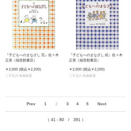
『子どもへのまなざし 完』佐々木
『子どもへのまなざし 続』佐々木
正美（福音館書店）
正美（福音館書店）
￥2,000
(税込
￥2,200
)
￥2,000
(税込
￥2,200
)
二子玉川 蔦屋家電
二子玉川 蔦屋家電
Prev
1
2
3
4
5
Next
（ 41 - 80 / 391 ）