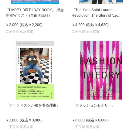
『HAPPY BIRTHDAY BOOK』 押金
『The Yves Saint Laurent
美和/イラスト (自由国民社)
Revolution: The Story of 'Le
Smoking'』
￥2,000
(税込
￥2,200
)
￥4,200
(税込
￥4,620
)
二子玉川 蔦屋家電
二子玉川 蔦屋家電
『アーティストが服を着る理由』
『ファッションセオリー』
￥2,800
(税込
￥3,080
)
￥6,000
(税込
￥6,600
)
二子玉川 蔦屋家電
二子玉川 蔦屋家電