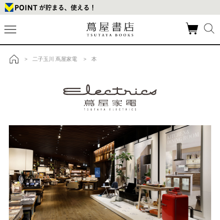
二子玉川 蔦屋家電
本
>
>
トップ