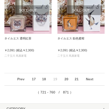
SOLD OUT
SOLD OUT
ネイルエス 透明紅茶
ネイルエス 飴色蜜柑
￥2,091
(税込
￥2,300
)
￥2,091
(税込
￥2,300
)
二子玉川 蔦屋家電
二子玉川 蔦屋家電
Prev
17
18
19
20
21
Next
（ 721 - 760 / 871 ）
CATEGORY