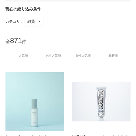
現在の絞り込み条件
雑貨
×
カテゴリ：
871
全
件
人気順
男性人気順
女性人気順
新着順