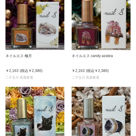
ネイルエス 極月
ネイルエス candy azalea
￥2,163
(税込
￥2,380
)
￥2,163
(税込
￥2,380
)
二子玉川 蔦屋家電
二子玉川 蔦屋家電