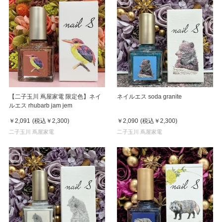
【二子玉川 蔦屋家電 限定色】ネイ
ネイルエス soda granite
ルエス rhubarb jam jem
￥2,091
(税込
￥2,300
)
￥2,090
(税込
￥2,300
)
二子玉川 蔦屋家電
二子玉川 蔦屋家電