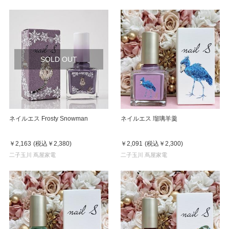
SOLD OUT
ネイルエス Frosty Snowman
ネイルエス 瑠璃羊羹
￥2,163
(税込
￥2,380
)
￥2,091
(税込
￥2,300
)
二子玉川 蔦屋家電
二子玉川 蔦屋家電