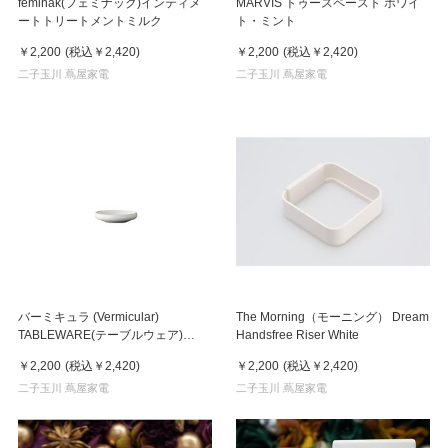
feminak(フェミナック)インティメ
MARVIS トゥースペースト ホワイ
ートトリートメントミルク
ト・ミント
￥2,200
(税込
￥2,420
)
￥2,200
(税込
￥2,420
)
二子玉川 蔦屋家電
二子玉川 蔦屋家電
バーミキュラ (Vermicular)
The Morning（モーニング） Dream
TABLEWARE(テーブルウェア)
Handsfree Riser White
Shallow Bowl-Curve 9cm カラー
￥2,200
(税込
￥2,420
)
￥2,200
(税込
￥2,420
)
をお選びください
二子玉川 蔦屋家電
二子玉川 蔦屋家電