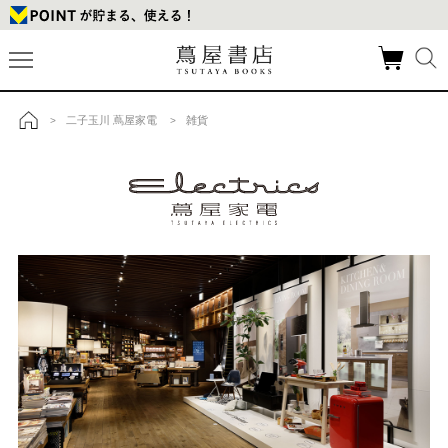
二子玉川 蔦屋家電
雑貨
>
>
トップ