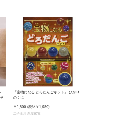
価格の安い順
価格の高い順
ル
『宝物になる どろだんごキット』 ひかり
-A
のくに
￥1,800
(税込
￥1,980
)
二子玉川 蔦屋家電