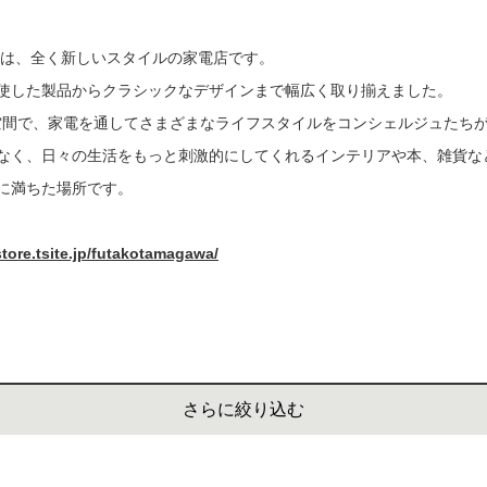
書店
電は、全く新しいスタイルの家電店です。
六本
使した製品からクラシックなデザインまで幅広く取り揃えました。
屋書
É の空間で、家電を通してさまざまなライフスタイルをコンシェルジュたち
なく、日々の生活をもっと刺激的にしてくれるインテリアや本、雑貨な
に満ちた場所です。
ore.tsite.jp/futakotamagawa/
さらに絞り込む