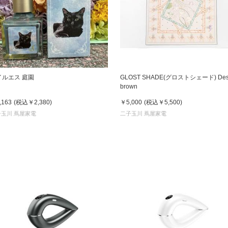
イルエス 庭園
GLOST SHADE(グロストシェード) Dese
brown
,163
(税込
￥2,380
)
￥5,000
(税込
￥5,500
)
子玉川 蔦屋家電
二子玉川 蔦屋家電