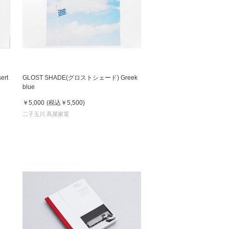
rt
GLOST SHADE(グロストシェード) Greek
blue
￥5,000
(税込
￥5,500
)
二子玉川 蔦屋家電