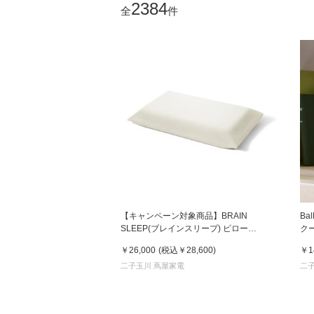
2384
全
件
【キャンペーン対象商品】BRAIN
Ba
SLEEP(ブレインスリープ) ピロー
クー
STANDARD 01/ Renewal（カバー別売）
￥26,000
(税込
￥28,600
)
￥1
二子玉川 蔦屋家電
二