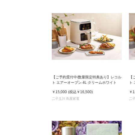
【ご予約受付中/数量限定特典あり】レコル
【
ト エアーオーブン 4L クリームホワイト
ト
￥15,000
(税込
￥16,500
)
￥1
二子玉川 蔦屋家電
二