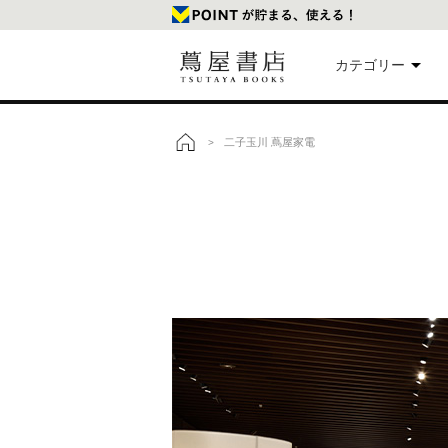
カテゴリー
美
二子玉川 蔦屋家電
>
トップ
本
映
楽
文
雑