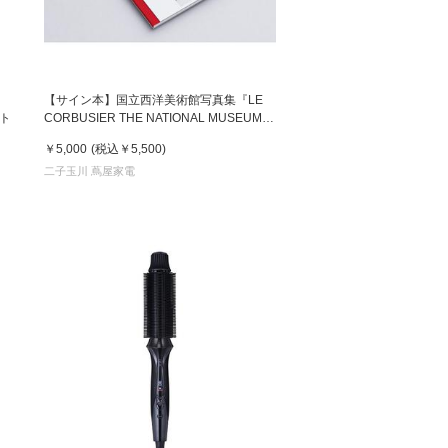
【サイン本】国立西洋美術館写真集『LE
イト
CORBUSIER THE NATIONAL MUSEUM
OF WESTERN ART ル・コルビュジエ 国立
￥5,000
(税込
￥5,500
)
西洋美術館 写真 / 瀧本幹也』
二子玉川 蔦屋家電