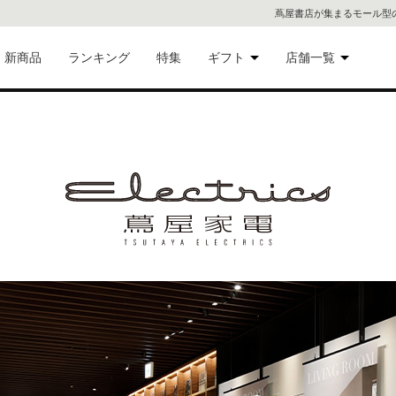
蔦屋書店が集まるモール型
新商品
ランキング
特集
ギフト
店舗一覧
二子
術品
ギフトにおすすめ
蔦屋
eギフト
代官
屋書
像・音
銀座
書店
具
六本
貨
屋書