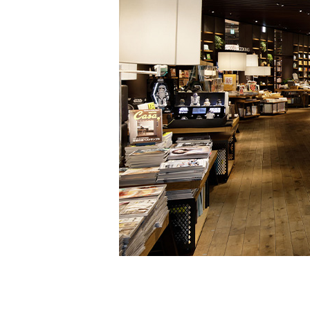
家
食
e