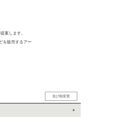
松 蔦
店
が提案します。
どを販売するアー
並び順変更
人気順
男性人気順
女性人気順
新着順