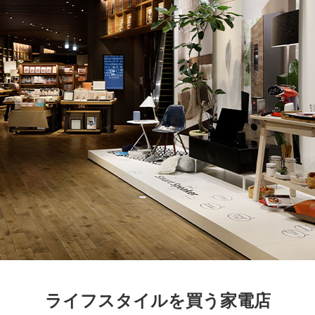
京都
電
書店
品
京都
蔦屋
ギフト
梅田
書店
枚方
書店
ライフスタイルを買う家電店
広島