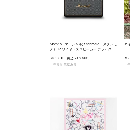
Marshall(マーシャル) Stanmore（スタンモ
ネ
ア） IV ワイヤレススピーカー/ブラック
￥63,618
(税込
￥69,980
)
￥2
二子玉川 蔦屋家電
二