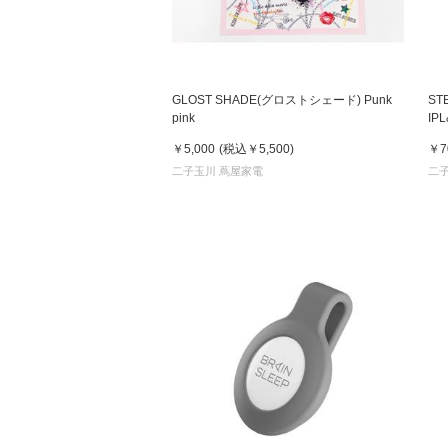
GLOST SHADE(グロストシェード) Punk
ST
pink
IP
￥5,000
(税込
￥5,500
)
￥7
二子玉川 蔦屋家電
二