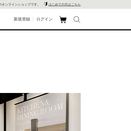
のオンラインショップです。
はじめての方はこちら
新規登録
ログイン
カ
玉川
ート
家電
山 蔦
店
 蔦屋
木 蔦
店