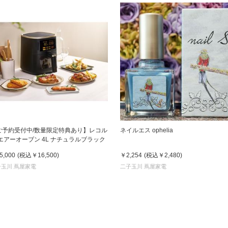
ご予約受付中/数量限定特典あり】レコル
ネイルエス ophelia
 エアーオーブン 4L ナチュラルブラック
5,000
(税込
￥16,500
)
￥2,254
(税込
￥2,480
)
子玉川 蔦屋家電
二子玉川 蔦屋家電