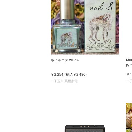
ネイルエス willow
Ma
I
￥2,254
(税込
￥2,480
)
￥4
二子玉川 蔦屋家電
二