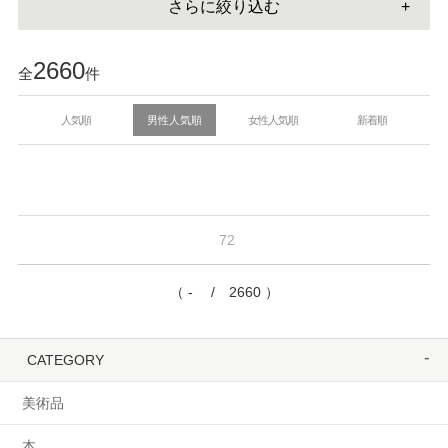
さらに絞り込む
2660
全
件
人気順
男性人気順
女性人気順
新着順
72
（ - / 2660 ）
CATEGORY
美術品
本