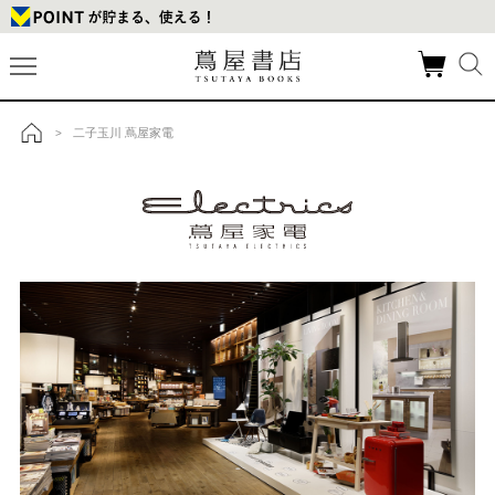
二子玉川 蔦屋家電
>
トップ