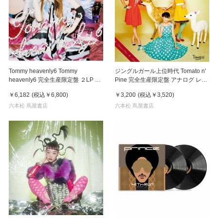
Tommy heavenly6 Tommy
ジングルガール上位時代 Tomato n'
heavenly6 完全生産限定盤 ２LP ア
Pine 完全生産限定盤 アナログ レコ
ナログ レコード
ード
￥6,182
(税込
￥6,800
)
￥3,200
(税込
￥3,520
)
六本松 蔦屋書店
六本松 蔦屋書店