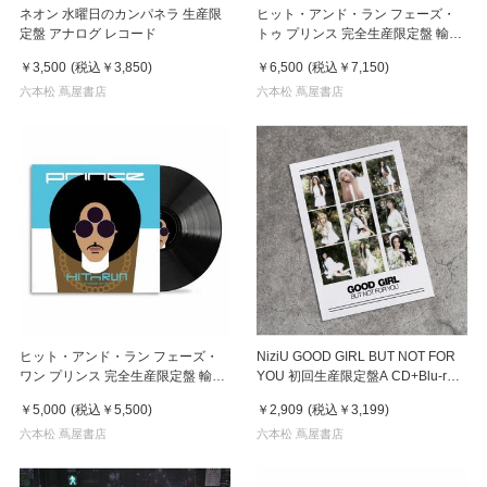
ネオン 水曜日のカンパネラ 生産限
ヒット・アンド・ラン フェーズ・
定盤 アナログ レコード
トゥ プリンス 完全生産限定盤 輸入
盤国内仕様 アナログ ２LP レコード
￥3,500
(税込
￥3,850
)
￥6,500
(税込
￥7,150
)
六本松 蔦屋書店
六本松 蔦屋書店
ヒット・アンド・ラン フェーズ・
NiziU GOOD GIRL BUT NOT FOR
ワン プリンス 完全生産限定盤 輸入
YOU 初回生産限定盤A CD+Blu-ray
盤国内仕様 アナログ レコード
アルバム
￥5,000
(税込
￥5,500
)
￥2,909
(税込
￥3,199
)
六本松 蔦屋書店
六本松 蔦屋書店