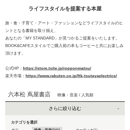
ライフスタイルを提案する本屋
旅・食・子育て・アート・ファッションなどライフスタイルのヒ
ントとなる書籍を取り揃え、
あなたの「MY STANDARD」が見つかるご提案をいたします。
BOOK&CAFEスタイルでご購入前の本もコーヒーと共にお楽しみ
頂けます。
公式HP：
https://store.tsite.jp/ropponmatsu/
楽天市場：
https://www.rakuten.co.jp/ftk-tsutayaelectrics/
六本松 蔦屋書店
映像・音楽 / 人気順
さらに絞り込む
カテゴリを選択
全て
映像・音楽(341)
オーディオ(1)