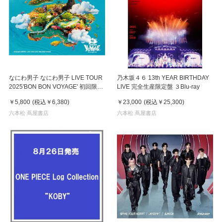
なにわ男子 なにわ男子 LIVE TOUR
乃木坂４６ 13th YEAR BIRTHDAY
2025'BON BON VOYAGE' 初回限定
LIVE 完全生産限定盤 ３Blu-ray
盤 ２DVD
￥5,800
(税込
￥6,380
)
￥23,000
(税込
￥25,300
)
六本松 蔦屋書店
六本松 蔦屋書店