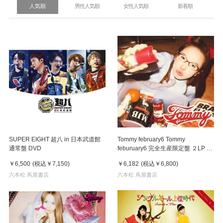
人気順
男性人気順
女性人気順
新着順
SUPER EIGHT 超八 in 日本武道館
Tommy february6 Tommy
通常盤 DVD
feburuary6 完全生産限定盤 ２LP ア
ナログ レコード
￥6,500
(税込
￥7,150
)
￥6,182
(税込
￥6,800
)
六本松 蔦屋書店
六本松 蔦屋書店