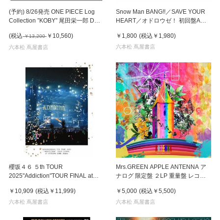
(予約) 8/26発売 ONE PIECE Log
Snow Man BANG!!／SAVE YOUR
Collection ”KOBY” 尾田栄一郎 DVD
HEART／オドロウゼ！ 初回盤A
20%OFF
CD+DVD
(税込
￥10,560
)
￥1,800
(税込
￥1,980
)
￥13,200
六本松 蔦屋書店
六本松 蔦屋書店
櫻坂４６ ５th TOUR
Mrs.GREEN APPLE ANTENNA ア
2025"Addiction"TOUR FINAL at
ナログ 限定盤 ２LP 重量盤 レコー
KYOCERA DOME OSAKA 完全生産
ド
￥10,909
(税込
￥11,999
)
￥5,000
(税込
￥5,500
)
限定盤 ３DVD
六本松 蔦屋書店
六本松 蔦屋書店