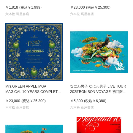
CD+Blu-ray シングル
FILM BOX ”FJORD”＆”ORIGIN” 初
￥1,818
(税込
￥1,999
)
￥23,000
(税込
￥25,300
)
回限定盤 ２Blu-ray+GOODS+ACC
六本松 蔦屋書店
六本松 蔦屋書店
Mrs.GREEN APPLE MGA
なにわ男子 なにわ男子 LIVE TOUR
MAGICAL 10 YEARS COMPLETE
2025'BON BON VOYAGE' 初回限定
FILM BOX ”FJORD”＆”ORIGIN” 初
盤 ２Blu-ray
￥23,000
(税込
￥25,300
)
￥5,800
(税込
￥6,380
)
回限定盤 ４DVD+GOODS+ACC
六本松 蔦屋書店
六本松 蔦屋書店