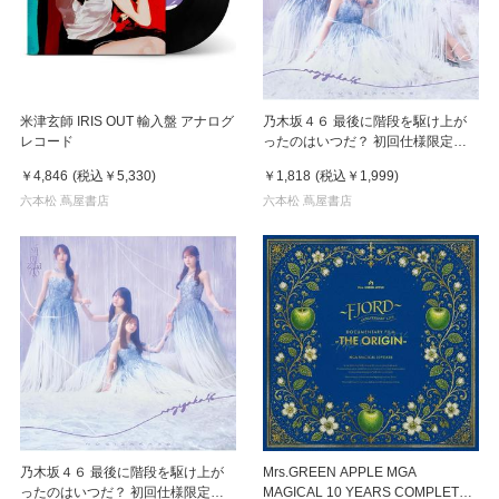
米津玄師 IRIS OUT 輸入盤 アナログ
乃木坂４６ 最後に階段を駆け上が
レコード
ったのはいつだ？ 初回仕様限定盤C
CD+Blu-ray シングル
￥4,846
(税込
￥5,330
)
￥1,818
(税込
￥1,999
)
六本松 蔦屋書店
六本松 蔦屋書店
乃木坂４６ 最後に階段を駆け上が
Mrs.GREEN APPLE MGA
ったのはいつだ？ 初回仕様限定盤D
MAGICAL 10 YEARS COMPLETE