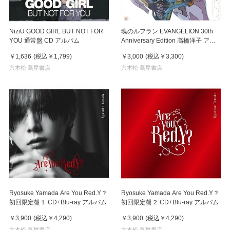
NiziU GOOD GIRL BUT NOT FOR
魂のルフラン EVANGELION 30th
YOU 通常盤 CD アルバム
Anniversary Edition 高橋洋子 アナ
ログ レコード
￥1,636
(税込
￥1,799
)
￥3,000
(税込
￥3,300
)
六本松 蔦屋書店
六本松 蔦屋書店
Ryosuke Yamada Are You Red.Y？
Ryosuke Yamada Are You Red.Y？
初回限定盤１ CD+Blu-ray アルバム
初回限定盤２ CD+Blu-ray アルバム
￥3,900
(税込
￥4,290
)
￥3,900
(税込
￥4,290
)
六本松 蔦屋書店
六本松 蔦屋書店