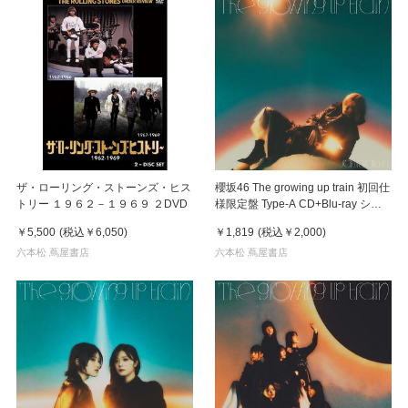
ザ・ローリング・ストーンズ・ヒス
櫻坂46 The growing up train 初回仕
トリー １９６２－１９６９ ２DVD
様限定盤 Type-A CD+Blu-ray シン
グル
￥5,500
(税込
￥6,050
)
￥1,819
(税込
￥2,000
)
六本松 蔦屋書店
六本松 蔦屋書店