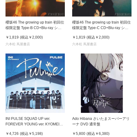
櫻坂46 The growing up train 初回仕
櫻坂46 The growing up train 初回仕
様限定盤 Type-B CD+Blu-ray シン
様限定盤 Type-C CD+Blu-ray シン
グル
グル
￥1,819
(税込
￥2,000
)
￥1,819
(税込
￥2,000
)
六本松 蔦屋書店
六本松 蔦屋書店
INI PULSE SQUAD UP ver.
Ado Hibana さいたまスーパーアリ
FOREVER YOUNG ver. KYOMEI
ーナ DVD 通常盤
ver.３種セット
￥4,726
(税込
￥5,198
)
￥5,800
(税込
￥6,380
)