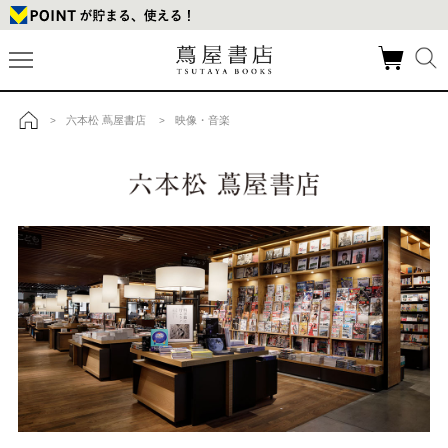
六本松 蔦屋書店
映像・音楽
>
>
トップ