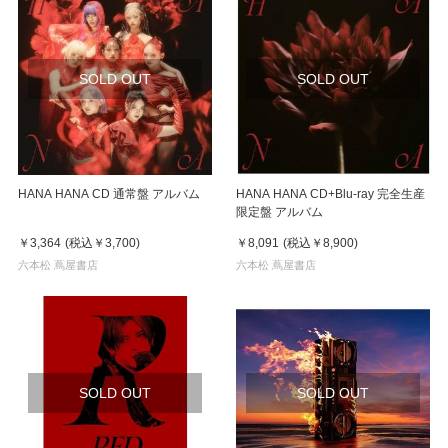
SOLD OUT
SOLD OUT
HANA HANA CD 通常盤 アルバム
HANA HANA CD+Blu-ray 完全生産
限定盤 アルバム
￥3,364
(税込
￥3,700
)
￥8,091
(税込
￥8,900
)
六本松 蔦屋書店
六本松 蔦屋書店
SOLD OUT
SOLD OUT