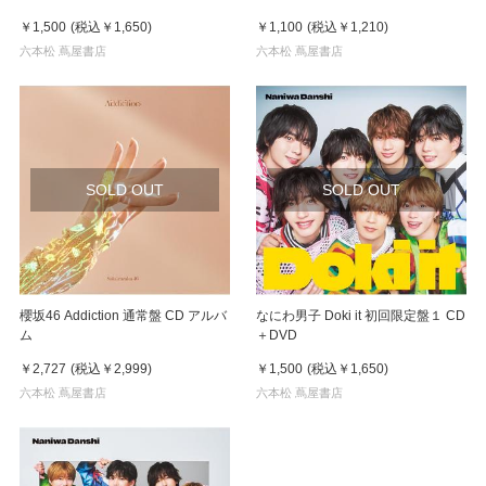
￥1,500
(税込
￥1,650
)
￥1,100
(税込
￥1,210
)
六本松 蔦屋書店
六本松 蔦屋書店
SOLD OUT
SOLD OUT
櫻坂46 Addiction 通常盤 CD アルバ
なにわ男子 Doki it 初回限定盤１ CD
ム
＋DVD
￥2,727
(税込
￥2,999
)
￥1,500
(税込
￥1,650
)
六本松 蔦屋書店
六本松 蔦屋書店