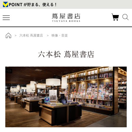
六本松 蔦屋書店
映像・音楽
>
>
トップ