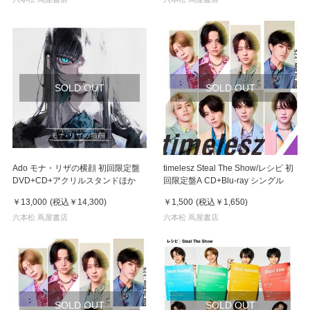
SOLD OUT
SOLD OUT
Ado モナ・リザの横顔 初回限定盤
timelesz Steal The Show/レシピ 初
DVD+CD+アクリルスタンドほか
回限定盤A CD+Blu-ray シングル
￥13,000
(税込
￥14,300
)
￥1,500
(税込
￥1,650
)
六本松 蔦屋書店
六本松 蔦屋書店
SOLD OUT
SOLD OUT