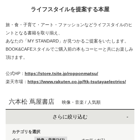
ライフスタイルを提案する本屋
旅・食・子育て・アート・ファッションなどライフスタイルのヒ
ントとなる書籍を取り揃え、
あなたの「MY STANDARD」が見つかるご提案をいたします。
BOOK&CAFEスタイルでご購入前の本もコーヒーと共にお楽しみ
頂けます。
公式HP：
https://store.tsite.jp/ropponmatsu/
楽天市場：
https://www.rakuten.co.jp/ftk-tsutayaelectrics/
六本松 蔦屋書店
映像・音楽 / 人気順
さらに絞り込む
カテゴリを選択
全て
映像・音楽(343)
オーディオ(1)