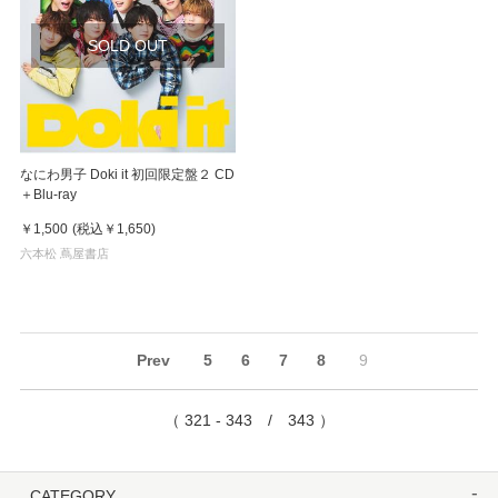
SOLD OUT
なにわ男子 Doki it 初回限定盤２ CD
＋Blu-ray
￥1,500
(税込
￥1,650
)
六本松 蔦屋書店
Prev
5
6
7
8
9
（ 321 - 343 / 343 ）
CATEGORY