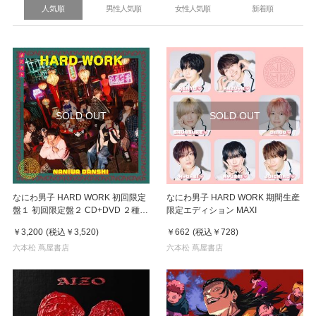
人気順
男性人気順
女性人気順
新着順
SOLD OUT
SOLD OUT
なにわ男子 HARD WORK 初回限定
なにわ男子 HARD WORK 期間生産
盤１ 初回限定盤２ CD+DVD ２種セ
限定エディション MAXI
ット MAXI
￥3,200
(税込
￥3,520
)
￥662
(税込
￥728
)
六本松 蔦屋書店
六本松 蔦屋書店