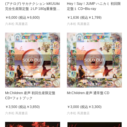
(アナログ) サカナクション kiKUUiki
Hey！Say！JUMP ハニカミ 初回限
完全生産限定盤 ２LP 180g重量盤
定盤１ CD+Blu-ray
レコード
￥6,000
(税込
￥6,600
)
￥1,636
(税込
￥1,799
)
六本松 蔦屋書店
六本松 蔦屋書店
SOLD OUT
SOLD OUT
Mr.Children 産声 初回生産限定盤
Mr.Children 産声 通常盤 CD
CD+フォトブック
￥3,500
(税込
￥3,850
)
￥3,000
(税込
￥3,300
)
六本松 蔦屋書店
六本松 蔦屋書店