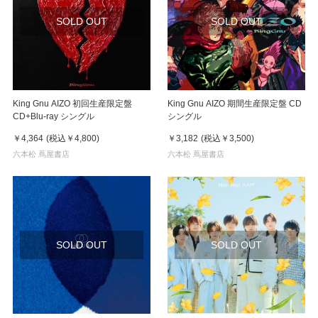
SOLD OUT
SOLD OUT
King Gnu AIZO 初回生産限定盤
King Gnu AIZO 期間生産限定盤 CD
CD+Blu-ray シングル
シングル
￥4,364
(税込
￥4,800
)
￥3,182
(税込
￥3,500
)
六本松 蔦屋書店
六本松 蔦屋書店
SOLD OUT
SOLD OUT