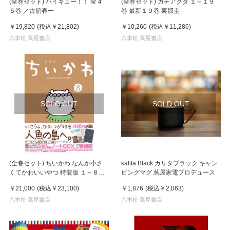
(全巻セット) ハイキュー！！ 全４
(全巻セット) ガチアクタ １～１９
５巻 ／古舘春一
巻 最新１９巻 裏那圭
￥19,820
(税込
￥21,802
)
￥10,260
(税込
￥11,286
)
六本松 蔦屋書店
六本松 蔦屋書店
SOLD OUT
SOLD OUT
(全巻セット) ちいかわ なんか小さ
kalita Black カリタブラック キャン
くてかわいいやつ 特装版 １～８巻
ピングマグ 蔦屋家電プロデュース
最新８巻 ナガノ
￥21,000
(税込
￥23,100
)
￥1,876
(税込
￥2,063
)
六本松 蔦屋書店
六本松 蔦屋書店