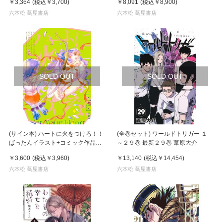
￥3,364
(税込
￥3,700
)
￥8,091
(税込
￥8,900
)
六本松 蔦屋書店
六本松 蔦屋書店
SOLD OUT
SOLD OUT
(サイン本) ハートに火をつけろ！！
(全巻セット) ワールドトリガー １
ばったんイラスト+コミック作品集
～２９巻 最新２９巻 葦原大介
ばったん
￥3,600
(税込
￥3,960
)
￥13,140
(税込
￥14,454
)
六本松 蔦屋書店
六本松 蔦屋書店