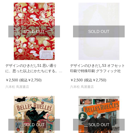
SOLD OUT
SOLD OUT
デザインのひきだし51 思い通り
デザインのひきだし53 オフセット
に、思った以上にかたちにする。１
印刷で特殊印刷 グラフィック社
枚～量産まで”作品”としての印刷を
￥2,500
(税込
￥2,750
)
￥2,500
(税込
￥2,750
)
極める。 グラフィック社
六本松 蔦屋書店
六本松 蔦屋書店
SOLD OUT
SOLD OUT