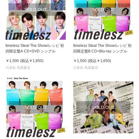
SOLD OUT
SOLD OUT
timelesz Steal The Show/レシピ 初
timelesz Steal The Show/レシピ 初
回限定盤A CD+DVD シングル
回限定盤B CD+Blu-ray シングル
￥1,500
(税込
￥1,650
)
￥1,500
(税込
￥1,650
)
六本松 蔦屋書店
六本松 蔦屋書店
SOLD OUT
SOLD OUT