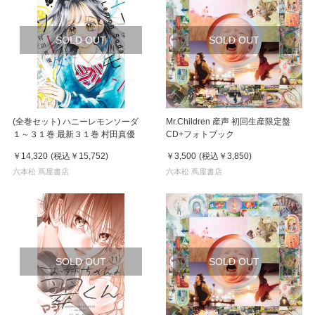
SOLD OUT
SOLD OUT
(全巻セット) ハニーレモンソーダ
Mr.Children 産声 初回生産限定盤
１～３１巻 最新３１巻 村田真優
CD+フォトブック
￥14,320
(税込
￥15,752
)
￥3,500
(税込
￥3,850
)
六本松 蔦屋書店
六本松 蔦屋書店
SOLD OUT
SOLD OUT