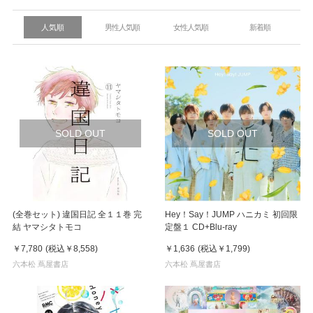
人気順
男性人気順
女性人気順
新着順
SOLD OUT
SOLD OUT
(全巻セット) 違国日記 全１１巻 完
Hey！Say！JUMP ハニカミ 初回限
結 ヤマシタトモコ
定盤１ CD+Blu-ray
￥7,780
(税込
￥8,558
)
￥1,636
(税込
￥1,799
)
六本松 蔦屋書店
六本松 蔦屋書店