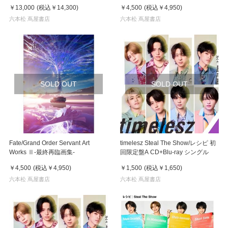
￥13,000
(税込
￥14,300
)
￥4,500
(税込
￥4,950
)
六本松 蔦屋書店
六本松 蔦屋書店
SOLD OUT
SOLD OUT
Fate/Grand Order Servant Art
timelesz Steal The Show/レシピ 初
Works Ⅱ-最終再臨画集-
回限定盤A CD+Blu-ray シングル
￥4,500
(税込
￥4,950
)
￥1,500
(税込
￥1,650
)
六本松 蔦屋書店
六本松 蔦屋書店