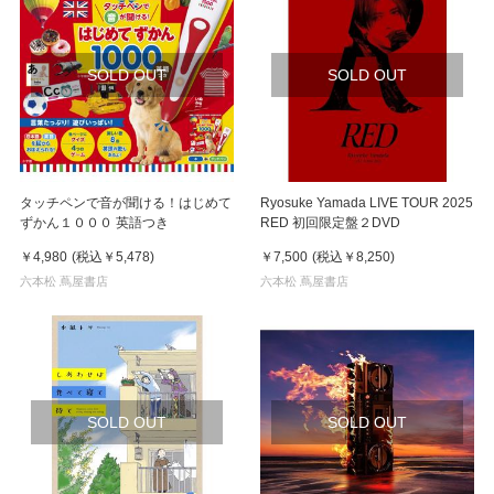
SOLD OUT
SOLD OUT
タッチペンで音が聞ける！はじめて
Ryosuke Yamada LIVE TOUR 2025
ずかん１０００ 英語つき
RED 初回限定盤２DVD
￥4,980
(税込
￥5,478
)
￥7,500
(税込
￥8,250
)
六本松 蔦屋書店
六本松 蔦屋書店
SOLD OUT
SOLD OUT