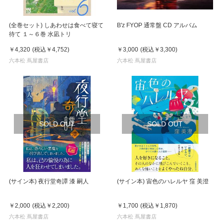
(全巻セット) しあわせは食べて寝て
B'z FYOP 通常盤 CD アルバム
待て １～６巻 水凪トリ
￥4,320
(税込
￥4,752
)
￥3,000
(税込
￥3,300
)
六本松 蔦屋書店
六本松 蔦屋書店
SOLD OUT
SOLD OUT
(サイン本) 夜行堂奇譚 漆 嗣人
(サイン本) 宙色のハレルヤ 窪 美澄
￥2,000
(税込
￥2,200
)
￥1,700
(税込
￥1,870
)
六本松 蔦屋書店
六本松 蔦屋書店