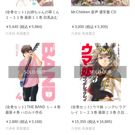
(全巻セット) お姉ちゃんの翠くん
Mr.Children 産声 通常盤 CD
１～１１巻 最新１１巻 目黒あむ
￥5,440
(税込
￥5,984
)
￥3,000
(税込
￥3,300
)
六本松 蔦屋書店
六本松 蔦屋書店
SOLD OUT
SOLD OUT
(全巻セット) THE BAND １～４巻
(全巻セット) ウマ娘 シンデレラグ
最新４巻 ハロルド作石
レイ １～２３巻 最新２３巻 久住太
陽
￥2,880
(税込
￥3,168
)
￥15,350
(税込
￥16,885
)
六本松 蔦屋書店
六本松 蔦屋書店