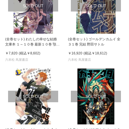
SOLD OUT
SOLD OUT
(全巻セット) わたしの幸せな結婚
(全巻セット) ゴールデンカムイ 全
文庫本 １～１０巻 最新１０巻 顎木
３１巻 完結 野田サトル
あくみ
￥7,820
(税込
￥8,602
)
￥16,920
(税込
￥18,612
)
六本松 蔦屋書店
六本松 蔦屋書店
SOLD OUT
SOLD OUT