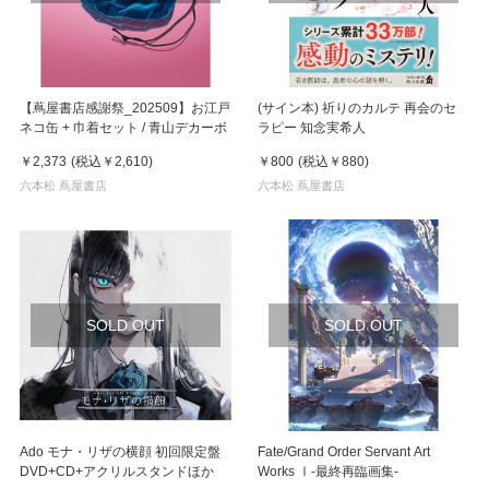
【蔦屋書店感謝祭_202509】お江戸
(サイン本) 祈りのカルテ 再会のセ
ネコ缶 + 巾着セット / 青山デカーボ
ラピー 知念実希人
￥2,373
(税込
￥2,610
)
￥800
(税込
￥880
)
六本松 蔦屋書店
六本松 蔦屋書店
SOLD OUT
SOLD OUT
Ado モナ・リザの横顔 初回限定盤
Fate/Grand Order Servant Art
DVD+CD+アクリルスタンドほか
Works Ⅰ-最終再臨画集-