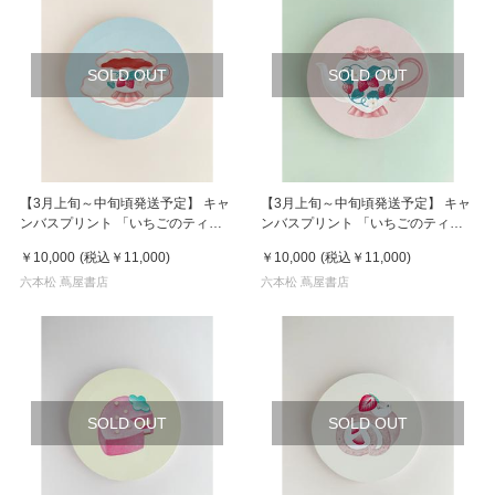
SOLD OUT
SOLD OUT
【3月上旬～中旬頃発送予定】 キャ
【3月上旬～中旬頃発送予定】 キャ
ンバスプリント 「いちごのティー
ンバスプリント 「いちごのティー
カップ」 ／ ア・ラ・カル堂
ポット」 ／ ア・ラ・カル堂
￥10,000
(税込
￥11,000
)
￥10,000
(税込
￥11,000
)
六本松 蔦屋書店
六本松 蔦屋書店
SOLD OUT
SOLD OUT