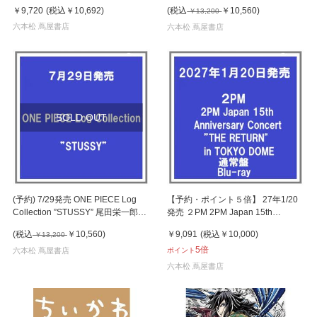
20%OFF
￥9,720
(税込
￥10,692
)
(税込
￥10,560
)
￥13,200
六本松 蔦屋書店
六本松 蔦屋書店
SOLD OUT
(予約) 7/29発売 ONE PIECE Log
【予約・ポイント５倍】 27年1/20
Collection ”STUSSY” 尾田栄一郎
発売 ２PM 2PM Japan 15th
DVD 20%OFF
Anniversary Concert”THE
(税込
￥10,560
)
￥9,091
(税込
￥10,000
)
￥13,200
RETURN”in TOKYO DOME 通常盤
5倍
Blu-ray 店舗購入特典あり
六本松 蔦屋書店
ポイント
六本松 蔦屋書店