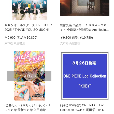
サザンオールスターズ LIVE TOUR
堀部安嗣作品集Ⅰ １９９４－２０
2025「THANK YOU SO MUCH!!」
１４ 全建築と設計図集 Architecture
完全生産限定盤 DVD+ボーナスディ
堀部安嗣
￥9,900
(税込
￥10,890
)
￥9,800
(税込
￥10,780
)
スク+スペシャルグッズ
六本松 蔦屋書店
六本松 蔦屋書店
SOLD OUT
(全巻セット) マリッジトキシン １
(予約) 8/26発売 ONE PIECE Log
～１８巻 最新１８巻 依田瑞希
Collection ”KOBY” 尾田栄一郎 DVD