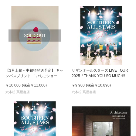
SOLD OUT
【3月上旬～中旬頃発送予定】 キャ
サザンオールスターズ LIVE TOUR
ンバスプリント 「いちごショート
2025「THANK YOU SO MUCH!!」
ケーキ」 ／ ア・ラ・カル堂
完全生産限定盤 Blu-ray+ボーナスデ
￥10,000
(税込
￥11,000
)
￥9,900
(税込
￥10,890
)
ィスク+スペシャルグッズ
六本松 蔦屋書店
六本松 蔦屋書店