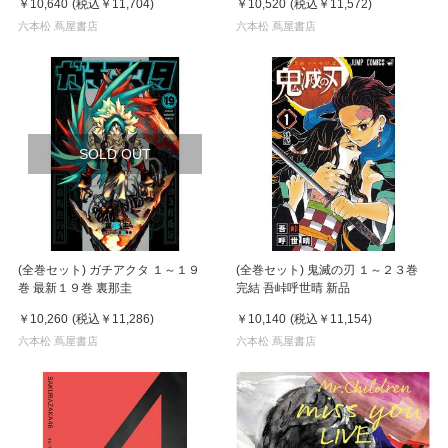
￥10,640
(税込
￥11,704
)
￥10,520
(税込
￥11,572
)
六本松 蔦屋書店
六本松 蔦屋書店
SOLD OUT
(全巻セット) ガチアクタ １～１９
(全巻セット) 鬼滅の刃 １～２３巻
巻 最新１９巻 裏那圭
完結 吾峠呼世晴 新品
￥10,260
(税込
￥11,286
)
￥10,140
(税込
￥11,154
)
六本松 蔦屋書店
六本松 蔦屋書店