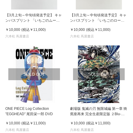
【3月上旬～中旬頃発送予定】 キャ
【3月上旬～中旬頃発送予定】 キャ
ンバスプリント 「いちごのムース
ンバスプリント 「いちごのロール
ケーキ」 ／ ア・ラ・カル堂
ケーキ」 ／ ア・ラ・カル堂
￥10,000
(税込
￥11,000
)
￥10,000
(税込
￥11,000
)
六本松 蔦屋書店
六本松 蔦屋書店
SOLD OUT
SOLD OUT
ONE PIECE Log Collection
劇場版 鬼滅の刃 無限城編 第一章 猗
”EGGHEAD” 尾田栄一郎 DVD
窩座再来 完全生産限定版 ２Blu-
ray+２CD
￥10,000
(税込
￥11,000
)
￥10,000
(税込
￥11,000
)
六本松 蔦屋書店
六本松 蔦屋書店