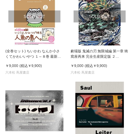
SOLD OUT
SOLD OUT
(全巻セット) ちいかわ なんか小さ
劇場版 鬼滅の刃 無限城編 第一章 猗
くてかわいいやつ １～８巻 最新８
窩座再来 完全生産限定版 ２
巻 ナガノ
DVD+２CD
￥9,000
(税込
￥9,900
)
￥9,000
(税込
￥9,900
)
六本松 蔦屋書店
六本松 蔦屋書店