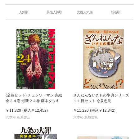
人気順
男性人気順
女性人気順
新着順
(全巻セット) チェンソーマン 完結
ざんねんないきもの事典シリーズ
全２４巻 最新２４巻 藤本タツキ
１１冊セット 今泉忠明
￥11,320
(税込
￥12,452
)
￥11,220
(税込
￥12,342
)
六本松 蔦屋書店
六本松 蔦屋書店