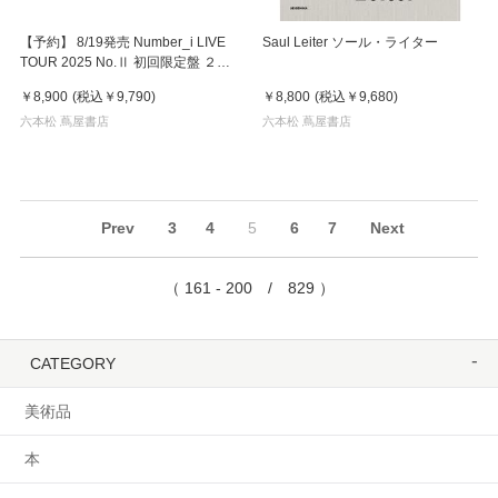
【予約】 8/19発売 Number_i LIVE
Saul Leiter ソール・ライター
TOUR 2025 No.Ⅱ 初回限定盤 ２
Blu-ray
￥8,900
(税込
￥9,790
)
￥8,800
(税込
￥9,680
)
六本松 蔦屋書店
六本松 蔦屋書店
Prev
3
4
5
6
7
Next
（ 161 - 200 / 829 ）
CATEGORY
美術品
本