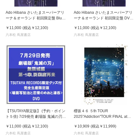
Ado Hibana さいたまスーパーアリ
Ado Hibana さいたまスーパーアリ
ーナ＆オーランド 初回限定盤 Blu-
ーナ＆オーランド 初回限定盤 DVD
ray２枚組
２枚組
￥11,000
(税込
￥12,100
)
￥11,000
(税込
￥12,100
)
六本松 蔦屋書店
六本松 蔦屋書店
SOLD OUT
【TSUTAYA限定版】 (予約・ポイン
櫻坂４６ ５th TOUR
ト５倍) 7/29発売 劇場版 鬼滅の刃
2025"Addiction"TOUR FINAL at
無限城編 第一章 猗窩座再来 <場面
KYOCERA DOME OSAKA 完全生産
￥11,000
(税込
￥12,100
)
￥10,909
(税込
￥11,999
)
写狛治と恋雪のめおと湯呑付>完全
限定盤 ３DVD
生産限定版 ２DVD+２CD
六本松 蔦屋書店
六本松 蔦屋書店