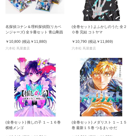
名探偵コナン＆理科探偵団(リカベ
(全巻セット) よふかしのうた 全２
ンジャーズ) 全９冊セット 青山剛昌
０巻 完結 コトヤマ
￥10,800
(税込
￥11,880
)
￥10,790
(税込
￥11,869
)
六本松 蔦屋書店
六本松 蔦屋書店
(全巻セット) 推しの子 １～１６巻
(全巻セット) メダリスト １～１５
横槍メンゴ
巻 最新１５巻 つるまいかだ