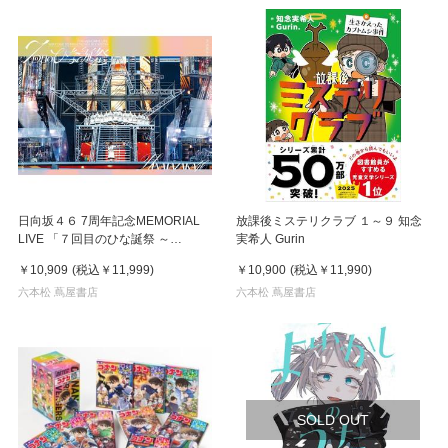
日向坂４６ 7周年記念MEMORIAL
放課後ミステリクラブ １～９ 知念
LIVE 「７回目のひな誕祭 ～
実希人 Gurin
Welcome to HINATAZAKA
￥10,909
(税込
￥11,999
)
￥10,900
(税込
￥11,990
)
ROCKESTRA～」in 横浜スタジア
ム 完全生産限定盤 ３DVD
六本松 蔦屋書店
六本松 蔦屋書店
SOLD OUT