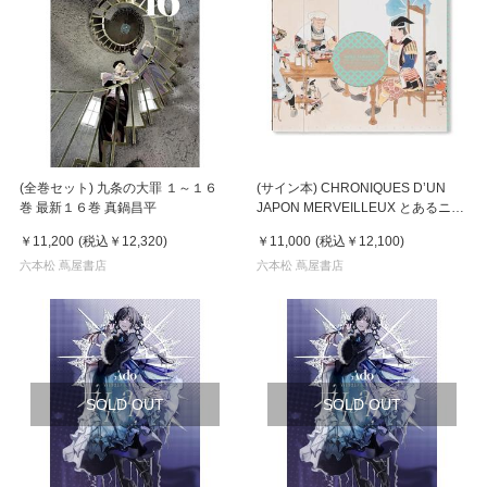
(全巻セット) 九条の大罪 １～１６
(サイン本) CHRONIQUES D’UN
巻 最新１６巻 真鍋昌平
JAPON MERVEILLEUX とあるニッ
ポン博覧圖 by Akira Yamaguchi 山
￥11,200
(税込
￥12,320
)
￥11,000
(税込
￥12,100
)
口晃
六本松 蔦屋書店
六本松 蔦屋書店
SOLD OUT
SOLD OUT