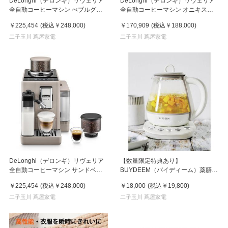
DeLonghi（デロンギ）リヴェリア
DeLonghi（デロンギ）リヴェリア
全自動コーヒーマシン ぺブルグレ
全自動コーヒーマシン オニキスブ
ー
ラック
￥225,454
(税込
￥248,000
)
￥170,909
(税込
￥188,000
)
二子玉川 蔦屋家電
二子玉川 蔦屋家電
DeLonghi（デロンギ）リヴェリア
【数量限定特典あり】
全自動コーヒーマシン サンドベー
BUYDEEM（バイディーム）薬膳テ
ジュ
ィーポット1.0L
￥225,454
(税込
￥248,000
)
￥18,000
(税込
￥19,800
)
二子玉川 蔦屋家電
二子玉川 蔦屋家電