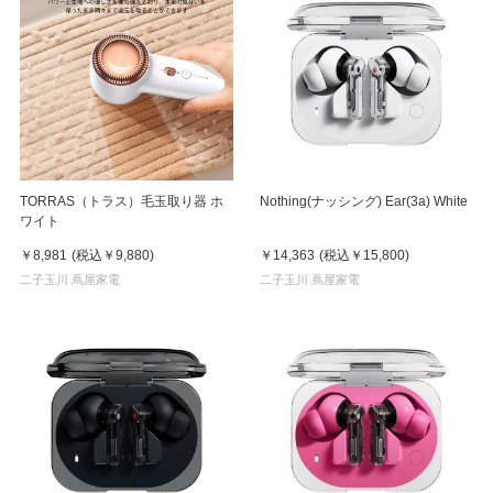
TORRAS（トラス）毛玉取り器 ホ
Nothing(ナッシング) Ear(3a) White
ワイト
￥8,981
(税込
￥9,880
)
￥14,363
(税込
￥15,800
)
二子玉川 蔦屋家電
二子玉川 蔦屋家電