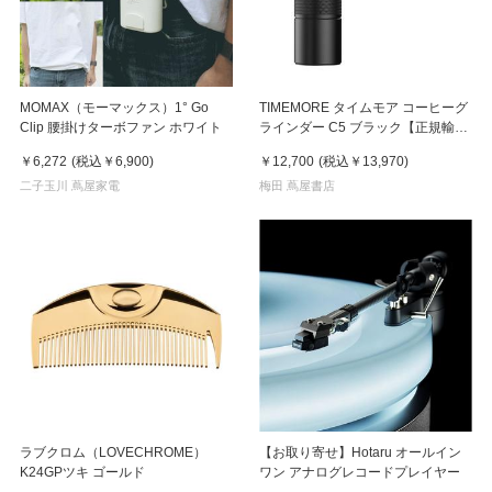
MOMAX（モーマックス）1° Go
TIMEMORE タイムモア コーヒーグ
Clip 腰掛けターボファン ホワイト
ラインダー C5 ブラック【正規輸入
品・日本語取説付】MLB251BK
￥6,272
(税込
￥6,900
)
￥12,700
(税込
￥13,970
)
二子玉川 蔦屋家電
梅田 蔦屋書店
ラブクロム（LOVECHROME）
【お取り寄せ】Hotaru オールイン
K24GPツキ ゴールド
ワン アナログレコードプレイヤー