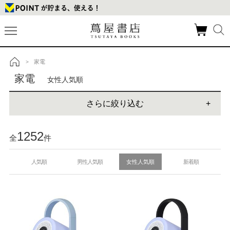
家電
>
トップ
家電
女性人気順
さらに絞り込む
1252
全
件
人気順
男性人気順
女性人気順
新着順