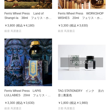
Ferris Wheel Press Land of
Ferris Wheel Press WORKSHOP
Shangri-la 38ml フェリス・ホイ
WISHES 20ml フェリス・ホイ
ール・プレス 万年筆インク
ール・プレス 万年筆インク
￥3,800
(税込
￥4,180
)
￥3,300
(税込
￥3,630
)
銀座 蔦屋書店
銀座 蔦屋書店
SOLD OUT
Ferris Wheel Press LAPIS
TAG STATIONERY インク 京の
LULLABIES 20ml フェリス・ホ
音 | 裏葉色
イール・プレス 万年筆インク
￥3,300
(税込
￥3,630
)
￥1,800
(税込
￥1,980
)
銀座 蔦屋書店
京都 蔦屋書店