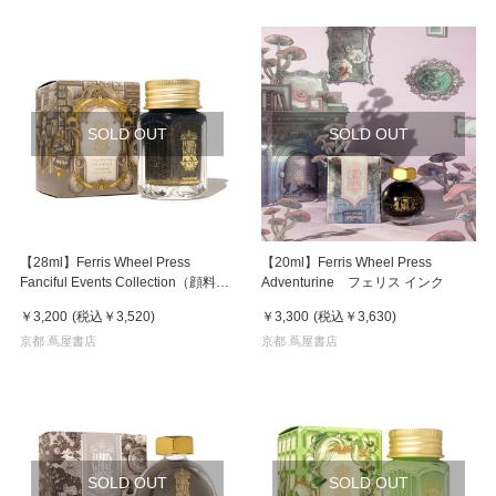
SOLD OUT
SOLD OUT
【28ml】Ferris Wheel Press
【20ml】Ferris Wheel Press
Fanciful Events Collection（顔料イ
Adventurine フェリス インク
ンク） TIMEWORN
￥3,200
(税込
￥3,520
)
￥3,300
(税込
￥3,630
)
TREASURES フェリス インク
京都 蔦屋書店
京都 蔦屋書店
SOLD OUT
SOLD OUT