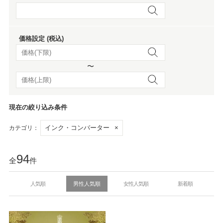
価格設定 (税込)
〜
現在の絞り込み条件
インク・コンバーター
×
カテゴリ：
94
全
件
人気順
男性人気順
女性人気順
新着順