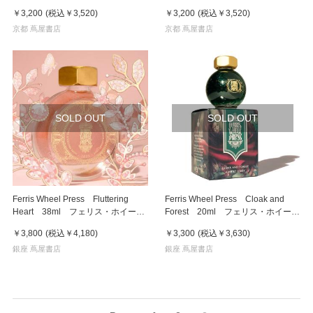
ンク） Bride To Be ブライド トゥー
ンク） ヴィンテージ バレー フェ
￥3,200
(税込
￥3,520
)
￥3,200
(税込
￥3,520
)
ビー フェリス インク
リス インク
京都 蔦屋書店
京都 蔦屋書店
SOLD OUT
SOLD OUT
Ferris Wheel Press Fluttering
Ferris Wheel Press Cloak and
Heart 38ml フェリス・ホイー
Forest 20ml フェリス・ホイー
ル・プレス 万年筆インク
ル・プレス 万年筆インク
￥3,800
(税込
￥4,180
)
￥3,300
(税込
￥3,630
)
銀座 蔦屋書店
銀座 蔦屋書店