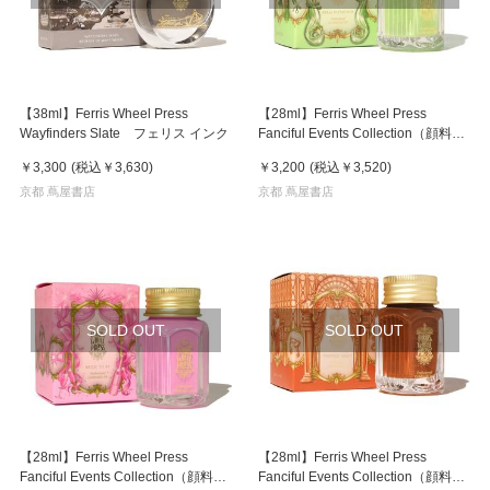
【38ml】Ferris Wheel Press
【28ml】Ferris Wheel Press
Wayfinders Slate フェリス インク
Fanciful Events Collection（顔料イ
ンク） パーマ ピスタチオ フェリ
￥3,300
(税込
￥3,630
)
￥3,200
(税込
￥3,520
)
ス インク
京都 蔦屋書店
京都 蔦屋書店
SOLD OUT
SOLD OUT
【28ml】Ferris Wheel Press
【28ml】Ferris Wheel Press
Fanciful Events Collection（顔料イ
Fanciful Events Collection（顔料イ