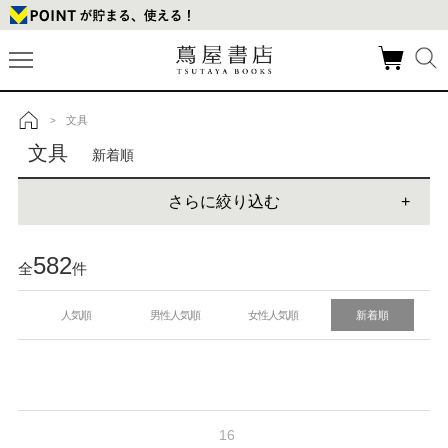
文具
>
トップ
文具
新着順
さらに絞り込む
582
全
件
人気順
男性人気順
女性人気順
新着順
16