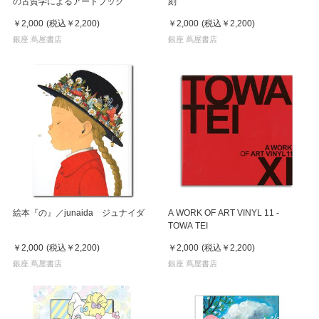
の古賀学によるアートブック
刻
￥2,000
(税込
￥2,200
)
￥2,000
(税込
￥2,200
)
銀座 蔦屋書店
銀座 蔦屋書店
絵本『の』／junaida ジュナイダ
A WORK OF ART VINYL 11 -
TOWA TEI
￥2,000
(税込
￥2,200
)
￥2,000
(税込
￥2,200
)
銀座 蔦屋書店
銀座 蔦屋書店