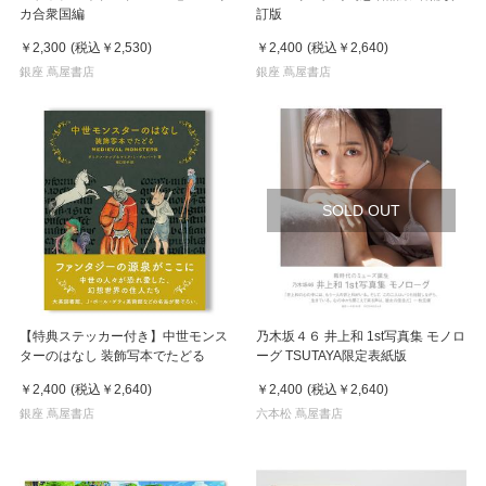
カ合衆国編
訂版
￥2,300
(税込
￥2,530
)
￥2,400
(税込
￥2,640
)
銀座 蔦屋書店
銀座 蔦屋書店
SOLD OUT
【特典ステッカー付き】中世モンス
乃木坂４６ 井上和 1st写真集 モノロ
ターのはなし 装飾写本でたどる
ーグ TSUTAYA限定表紙版
￥2,400
(税込
￥2,640
)
￥2,400
(税込
￥2,640
)
銀座 蔦屋書店
六本松 蔦屋書店