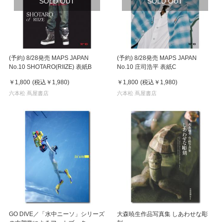
SOLD OUT
SOLD OUT
(予約) 8/28発売 MAPS JAPAN
(予約) 8/28発売 MAPS JAPAN
No.10 SHOTARO(RIIZE) 表紙B
No.10 庄司浩平 表紙C
￥1,800
(税込
￥1,980
)
￥1,800
(税込
￥1,980
)
六本松 蔦屋書店
六本松 蔦屋書店
GO DIVE／「水中ニーソ」シリーズ
大森暁生作品写真集 しあわせな彫