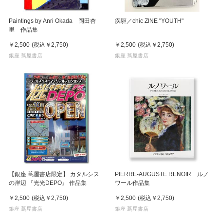
Paintings by Anri Okada 岡田杏
疾駆／chic ZINE "YOUTH"
里 作品集
￥2,500
(税込
￥2,750
)
￥2,500
(税込
￥2,750
)
銀座 蔦屋書店
銀座 蔦屋書店
【銀座 蔦屋書店限定】 カタルシス
PIERRE-AUGUSTE RENOIR ルノ
の岸辺 『光光DEPO』 作品集
ワール作品集
￥2,500
(税込
￥2,750
)
￥2,500
(税込
￥2,750
)
銀座 蔦屋書店
銀座 蔦屋書店