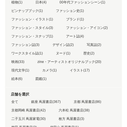
植物(1)
日本(4)
00年代ファッションシーン(1)
ピンナップブック(1)
ファッション史(1)
ファッション・イラスト(1)
ブランド(1)
ファッション・スタイル(3)
ファッション・アイコン(2)
ファッション・スナップ(1)
アート誌(4)
ファッション誌(3)
デザイン誌(2)
写真誌(2)
ワークスタイル誌(1)
ヌード(1)
歴史(2)
映画(33)
zine・アーティストオリジナルブック(20)
現代文学(1)
カメラ(1)
イラスト(17)
絵本(6)
図鑑(1)
店舗を選択
全て
銀座 蔦屋書店(367)
京都 蔦屋書店(86)
京都岡崎 蔦屋書店(42)
六本松 蔦屋書店(38)
二子玉川 蔦屋家電(30)
枚方 蔦屋書店(3)