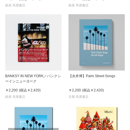
銀座 蔦屋書店
銀座 蔦屋書店
BANKSY IN NEW YORK／バンクシ
【永井博】Palm Street Songs
ーインニューヨーク
￥2,200
(税込
￥2,420
)
￥2,200
(税込
￥2,420
)
銀座 蔦屋書店
京都 蔦屋書店