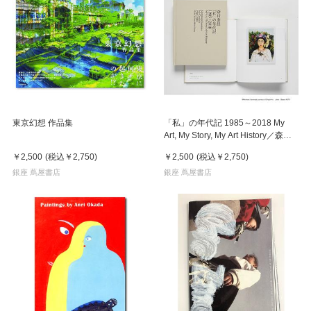
東京幻想 作品集
「私」の年代記 1985～2018 My
Art, My Story, My Art History／森村
泰昌
￥2,500
(税込
￥2,750
)
￥2,500
(税込
￥2,750
)
銀座 蔦屋書店
銀座 蔦屋書店