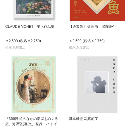
CLAUDE MONET モネ作品集
【通常版】 金魚酒 深堀隆介
￥2,500
(税込
￥2,750
)
￥2,500
(税込
￥2,750
)
銀座 蔦屋書店
銀座 蔦屋書店
『366日 絵のなかの部屋をめぐる
瀧本幹也 写真前夜
旅』海野弘(著/文）発行 パイ イン
ターナショナル