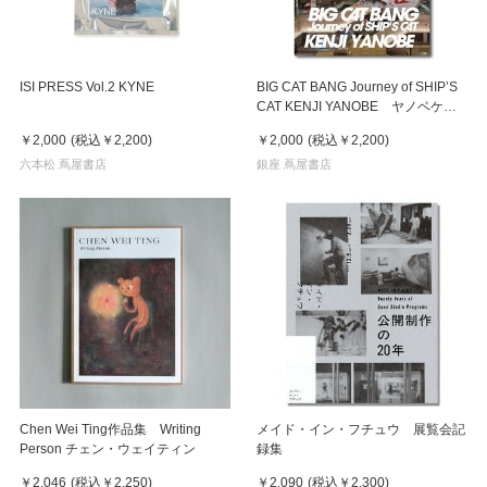
ISI PRESS Vol.2 KYNE
BIG CAT BANG Journey of SHIP’S
CAT KENJI YANOBE ヤノベケン
ジ作品集
￥2,000
(税込
￥2,200
)
￥2,000
(税込
￥2,200
)
六本松 蔦屋書店
銀座 蔦屋書店
Chen Wei Ting作品集 Writing
メイド・イン・フチュウ 展覧会記
Person チェン・ウェイティン
録集
￥2,046
(税込
￥2,250
)
￥2,090
(税込
￥2,300
)