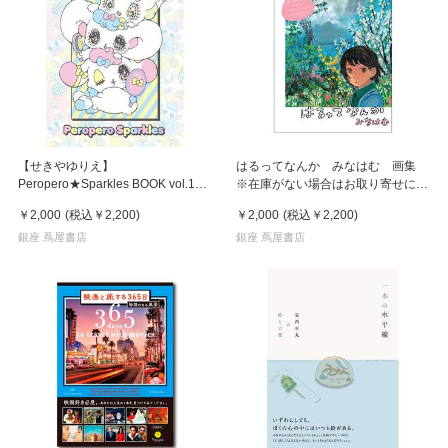
【せきやゆりえ】
はるってなんか みなはむ 画集
Peropero★Sparkles BOOK vol.1
※在庫がない場合はお取り寄せに2
イラスト集
週間
￥2,000
(税込
￥2,200
)
￥2,000
(税込
￥2,200
)
銀座 蔦屋書店
銀座 蔦屋書店