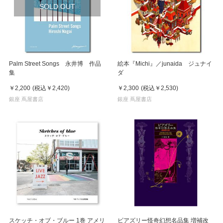
SOLD OUT
Palm Street Songs 永井博 作品
絵本『Michi』／junaida ジュナイ
集
ダ
￥2,200
(税込
￥2,420
)
￥2,300
(税込
￥2,530
)
銀座 蔦屋書店
銀座 蔦屋書店
スケッチ・オブ・ブルー 1巻 アメリ
ビアズリー怪奇幻想名品集 増補改