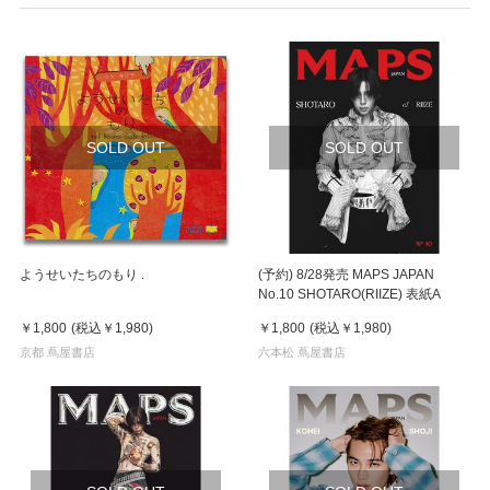
SOLD OUT
SOLD OUT
ようせいたちのもり .
(予約) 8/28発売 MAPS JAPAN
No.10 SHOTARO(RIIZE) 表紙A
￥1,800
(税込
￥1,980
)
￥1,800
(税込
￥1,980
)
京都 蔦屋書店
六本松 蔦屋書店