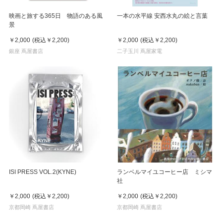
映画と旅する365日 物語のある風
一本の水平線 安西水丸の絵と言葉
景
￥2,000
(税込
￥2,200
)
￥2,000
(税込
￥2,200
)
銀座 蔦屋書店
二子玉川 蔦屋家電
ISI PRESS VOL.2(KYNE)
ランベルマイユコーヒー店 ミシマ
社
￥2,000
(税込
￥2,200
)
￥2,000
(税込
￥2,200
)
京都岡崎 蔦屋書店
京都岡崎 蔦屋書店