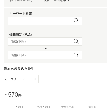
梅田 蔦屋書店(3)
代官山 蔦屋書店(1)
キーワード検索
価格設定 (税込)
〜
現在の絞り込み条件
アート
×
カテゴリ：
570
全
件
人気順
男性人気順
女性人気順
新着順