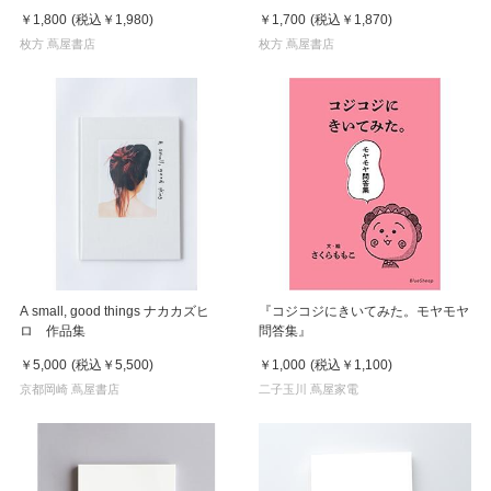
￥1,800
(税込
￥1,980
)
￥1,700
(税込
￥1,870
)
枚方 蔦屋書店
枚方 蔦屋書店
A small, good things ナカカズヒ
『コジコジにきいてみた。モヤモヤ
ロ 作品集
問答集』
￥5,000
(税込
￥5,500
)
￥1,000
(税込
￥1,100
)
京都岡崎 蔦屋書店
二子玉川 蔦屋家電