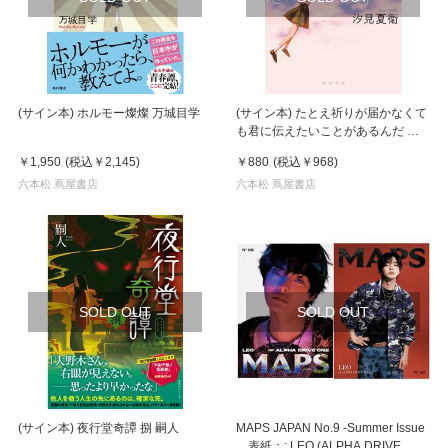
(サイン本) ホルモー燦燦 万城目学
(サイン本) たとえ祈りが届かなくて
も君に伝えたいことがあるんだ 汐
見夏衛 文庫本
￥1,950
(税込
￥2,145
)
￥880
(税込
￥968
)
六本松 蔦屋書店
六本松 蔦屋書店
SOLD OUT
SOLD OUT
(サイン本) 夜行堂奇譚 捌 嗣人
MAPS JAPAN No.9 -Summer Issue
表紙：: LEO (ALPHA DRIVE