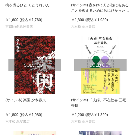
桃を煮るひと くどうれいん
(サイン本) 夜をゆく舟が他にもある
ことを教えるために歌はひかった
木下龍也
￥1,600
(税込
￥1,760
)
￥1,800
(税込
￥1,980
)
京都岡崎 蔦屋書店
六本松 蔦屋書店
SOLD OUT
SOLD OUT
(サイン本) 楽園 夕木春央
(サイン本) 「夫婦」不在社会 三宅
香帆
￥1,800
(税込
￥1,980
)
￥1,200
(税込
￥1,320
)
六本松 蔦屋書店
六本松 蔦屋書店