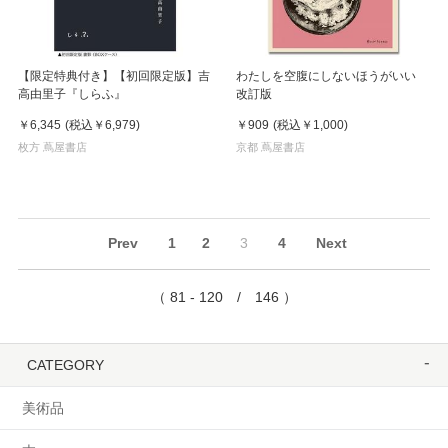
【限定特典付き】【初回限定版】吉
わたしを空腹にしないほうがいい
高由里子『しらふ』
改訂版
￥6,345
(税込
￥6,979
)
￥909
(税込
￥1,000
)
枚方 蔦屋書店
京都 蔦屋書店
Prev
1
2
3
4
Next
（ 81 - 120 / 146 ）
CATEGORY
美術品