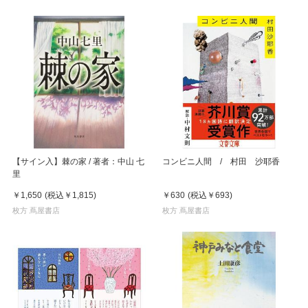
【サイン入】棘の家 / 著者：中山 七
コンビニ人間 / 村田 沙耶香
里
￥1,650
(税込
￥1,815
)
￥630
(税込
￥693
)
枚方 蔦屋書店
枚方 蔦屋書店