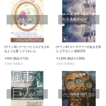
SOLD OUT
SOLD OUT
(サイン本) コーヒーにミルクを入れ
(サイン本) ローズマリーのあまき香
るような愛 くどうれいん
り 上下セット 島田荘司
￥650
(税込
￥715
)
￥1,800
(税込
￥1,980
)
六本松 蔦屋書店
六本松 蔦屋書店
SOLD OUT
SOLD OUT