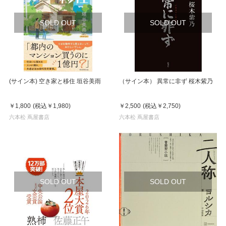
SOLD OUT
SOLD OUT
(サイン本) 空き家と移住 垣谷美雨
（サイン本） 異常に非ず 桜木紫乃
￥1,800
(税込
￥1,980
)
￥2,500
(税込
￥2,750
)
六本松 蔦屋書店
六本松 蔦屋書店
SOLD OUT
SOLD OUT