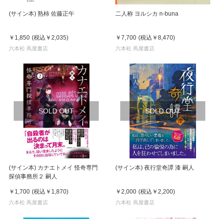
(サイン本) 熟柿 佐藤正午
二人称 ヨルシカ n-buna
￥1,850
(税込
￥2,035
)
￥7,700
(税込
￥8,470
)
六本松 蔦屋書店
六本松 蔦屋書店
SOLD OUT
SOLD OUT
(サイン本) カナエトメイ 怪奇専門
(サイン本) 夜行堂奇譚 漆 嗣人
探偵事務所２ 嗣人
￥1,700
(税込
￥1,870
)
￥2,000
(税込
￥2,200
)
六本松 蔦屋書店
六本松 蔦屋書店