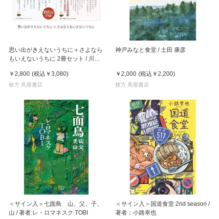
思い出がきえないうちに＋さよなら
神戸みなと食堂 / 土田 康彦
もいえないうちに 2冊セット / 川口
俊和
￥2,800
(税込
￥3,080
)
￥2,000
(税込
￥2,200
)
枚方 蔦屋書店
枚方 蔦屋書店
＜サイン入＞七面鳥 山、父、子、
＜サイン入＞国道食堂 2nd season /
山 / 著者:レ・ロマネスク TOBI
著者：小路幸也