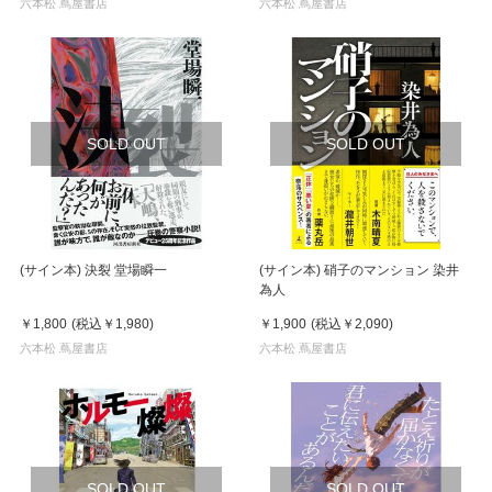
六本松 蔦屋書店
六本松 蔦屋書店
SOLD OUT
SOLD OUT
(サイン本) 決裂 堂場瞬一
(サイン本) 硝子のマンション 染井
為人
￥1,800
(税込
￥1,980
)
￥1,900
(税込
￥2,090
)
六本松 蔦屋書店
六本松 蔦屋書店
SOLD OUT
SOLD OUT