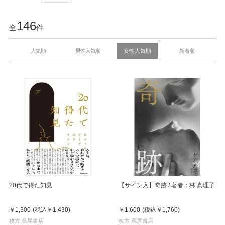
146
全
件
人気順
男性人気順
女性人気順
新着順
20代で得た知見
【サイン入】奇跡 / 著者：林 真理子
￥1,300
(税込
￥1,430
)
￥1,600
(税込
￥1,760
)
枚方 蔦屋書店
枚方 蔦屋書店