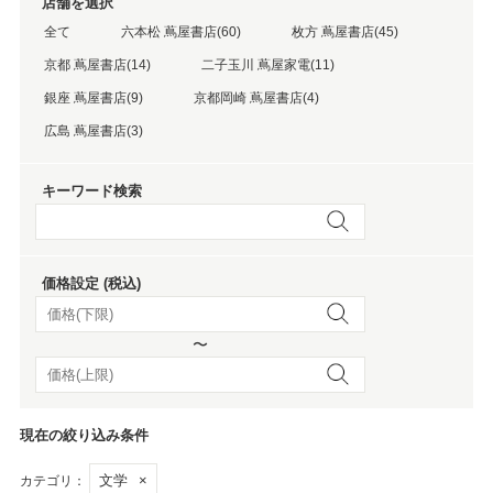
店舗を選択
全て
六本松 蔦屋書店(60)
枚方 蔦屋書店(45)
京都 蔦屋書店(14)
二子玉川 蔦屋家電(11)
銀座 蔦屋書店(9)
京都岡崎 蔦屋書店(4)
広島 蔦屋書店(3)
キーワード検索
価格設定 (税込)
〜
現在の絞り込み条件
文学
×
カテゴリ：