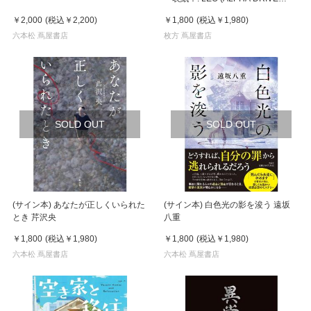
ONE)
￥2,000
(税込
￥2,200
)
￥1,800
(税込
￥1,980
)
六本松 蔦屋書店
枚方 蔦屋書店
SOLD OUT
SOLD OUT
(サイン本) あなたが正しくいられた
(サイン本) 白色光の影を浚う 遠坂
とき 芹沢央
八重
￥1,800
(税込
￥1,980
)
￥1,800
(税込
￥1,980
)
六本松 蔦屋書店
六本松 蔦屋書店