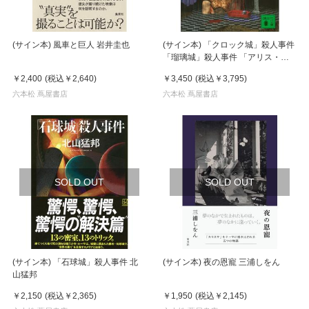
(サイン本) 風車と巨人 岩井圭也
(サイン本) 「クロック城」殺人事件
「瑠璃城」殺人事件 「アリス・ミ
ラー城」殺人事件 「ギロチン城」
￥2,400
(税込
￥2,640
)
￥3,450
(税込
￥3,795
)
殺人事件 ４冊セット 北山猛邦
六本松 蔦屋書店
六本松 蔦屋書店
SOLD OUT
SOLD OUT
(サイン本) 「石球城」殺人事件 北
(サイン本) 夜の恩寵 三浦しをん
山猛邦
￥2,150
(税込
￥2,365
)
￥1,950
(税込
￥2,145
)