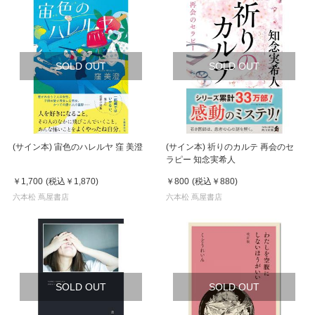
SOLD OUT
SOLD OUT
(サイン本) 宙色のハレルヤ 窪 美澄
(サイン本) 祈りのカルテ 再会のセ
ラピー 知念実希人
￥1,700
(税込
￥1,870
)
￥800
(税込
￥880
)
六本松 蔦屋書店
六本松 蔦屋書店
SOLD OUT
SOLD OUT