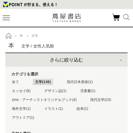
本
文学
>
>
トップ
本
文学 / 女性人気順
さらに絞り込む
カテゴリを選択
全て
文学(146)
現代日本美術(1)
エッセイ(6)
デザイン誌(1)
児童書(1)
zine・アーティストオリジナルブック(4)
現代文学(23)
海外文学(1)
イラスト(1)
絵本(1)
アウトドア(1)