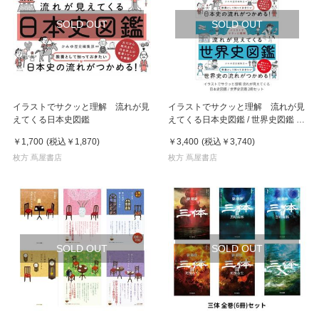
SOLD OUT
SOLD OUT
イラストでサクッと理解 流れが見
イラストでサクッと理解 流れが見
えてくる日本史図鑑
えてくる日本史図鑑 / 世界史図鑑 2
冊セット
￥1,700
(税込
￥1,870
)
￥3,400
(税込
￥3,740
)
枚方 蔦屋書店
枚方 蔦屋書店
SOLD OUT
SOLD OUT