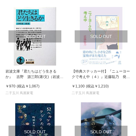
SOLD OUT
SOLD OUT
岩波文庫『君たちはどう生きる
【特典ステッカー付】『ニューヨー
か』 吉野 源三郎(著/文)（岩波書
クで考え中（４）』近藤聡乃 発
店）
行：亜紀書房
￥970
(税込
￥1,067
)
￥1,100
(税込
￥1,210
)
二子玉川 蔦屋家電
二子玉川 蔦屋家電
SOLD OUT
SOLD OUT