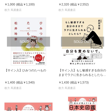
￥1,000
(税込
￥1,100
)
￥2,320
(税込
￥2,552
)
枚方 蔦屋書店
枚方 蔦屋書店
SOLD OUT
SOLD OUT
【サイン入】ひみつのたべもの
【サイン入】もし敏感すぎる自分の
ままでラクに生きられるとしたら？
/ 著:武田双雲
￥1,400
(税込
￥1,540
)
￥1,430
(税込
￥1,573
)
枚方 蔦屋書店
枚方 蔦屋書店