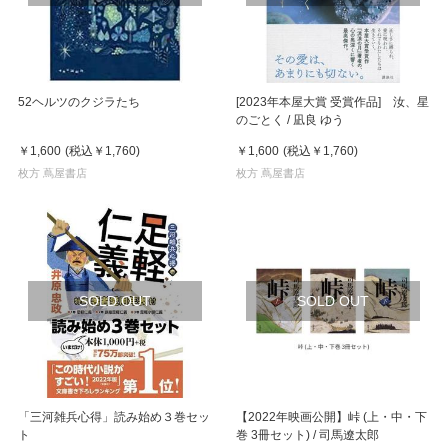
52ヘルツのクジラたち
[2023年本屋大賞 受賞作品] 汝、星
のごとく / 凪良 ゆう
￥1,600
(税込
￥1,760
)
￥1,600
(税込
￥1,760
)
枚方 蔦屋書店
枚方 蔦屋書店
SOLD OUT
SOLD OUT
「三河雑兵心得」読み始め３巻セッ
【2022年映画公開】峠 (上・中・下
ト
巻 3冊セット) / 司馬遼太郎