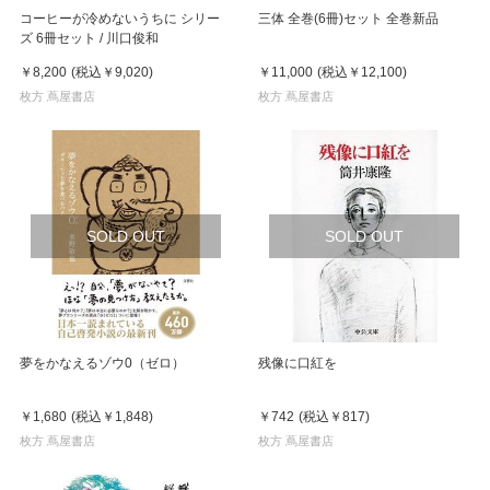
コーヒーが冷めないうちに シリー
三体 全巻(6冊)セット 全巻新品
ズ 6冊セット / 川口俊和
￥8,200
(税込
￥9,020
)
￥11,000
(税込
￥12,100
)
枚方 蔦屋書店
枚方 蔦屋書店
SOLD OUT
SOLD OUT
夢をかなえるゾウ0（ゼロ）
残像に口紅を
￥1,680
(税込
￥1,848
)
￥742
(税込
￥817
)
枚方 蔦屋書店
枚方 蔦屋書店