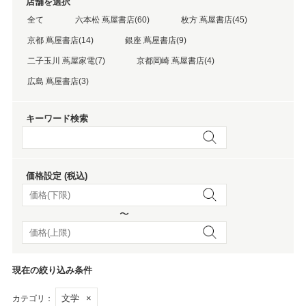
店舗を選択
全て
六本松 蔦屋書店(60)
枚方 蔦屋書店(45)
京都 蔦屋書店(14)
銀座 蔦屋書店(9)
二子玉川 蔦屋家電(7)
京都岡崎 蔦屋書店(4)
広島 蔦屋書店(3)
キーワード検索
価格設定 (税込)
〜
現在の絞り込み条件
文学
×
カテゴリ：