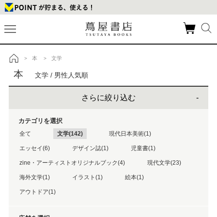
本
文学
>
>
トップ
本
文学 / 男性人気順
さらに絞り込む
カテゴリを選択
全て
文学(142)
現代日本美術(1)
エッセイ(6)
デザイン誌(1)
児童書(1)
zine・アーティストオリジナルブック(4)
現代文学(23)
海外文学(1)
イラスト(1)
絵本(1)
アウトドア(1)