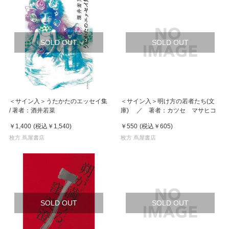
SOLD OUT
SOLD OUT
＜サイン入＞うたかたのエッセイ集
＜サイン入＞明け方の若者たち(文
/ 著者：酒井若菜
庫) ／ 著者：カツセ マサヒコ
￥1,400
(税込
￥1,540
)
￥550
(税込
￥605
)
枚方 蔦屋書店
枚方 蔦屋書店
SOLD OUT
SOLD OUT