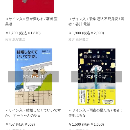
＜サイン入＞朔が満ちる / 著者:窪
＜サイン入＞歌集 恋人不死身説 / 著
美澄
者：谷川 電話
￥1,700
(税込
￥1,870
)
￥1,900
(税込
￥2,090
)
枚方 蔦屋書店
枚方 蔦屋書店
SOLD OUT
SOLD OUT
＜サイン入＞結婚しなくていいです
＜サイン入＞雨夜の星たち / 著者：
か。 すーちゃんの明日
寺地はるな
￥457
(税込
￥503
)
￥1,500
(税込
￥1,650
)