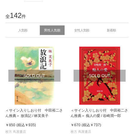
142
全
件
人気順
男性人気順
女性人気順
新着順
SOLD OUT
SOLD OUT
＜サイン入りしおり付 中田裕二さ
＜サイン入りしおり付 中田裕二さ
ん推薦＞ 放浪記 / 林芙美子
ん推薦＞ 痴人の愛 / 谷崎潤一郎
￥850
(税込
￥935
)
￥670
(税込
￥737
)
枚方 蔦屋書店
枚方 蔦屋書店