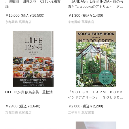
川瀬敏郎 四時之花 なげいれ稽古
「JANDAGI」Life in INDIA～旅の写
録
真とTara booksのアトリエ～ 疋田
千里
￥15,000
(税込
￥16,500
)
￥1,300
(税込
￥1,430
)
京都岡崎 蔦屋書店
京都岡崎 蔦屋書店
LIFE 12か月 飯島奈美 重松清
『ＳＯＬＳＯ ＦＡＲＭ ＢＯＯＫ
インドアグリーン』 ＳＯＬＳＯ
ＦＡＲＭ 小学館
￥2,400
(税込
￥2,640
)
￥2,000
(税込
￥2,200
)
京都岡崎 蔦屋書店
二子玉川 蔦屋家電