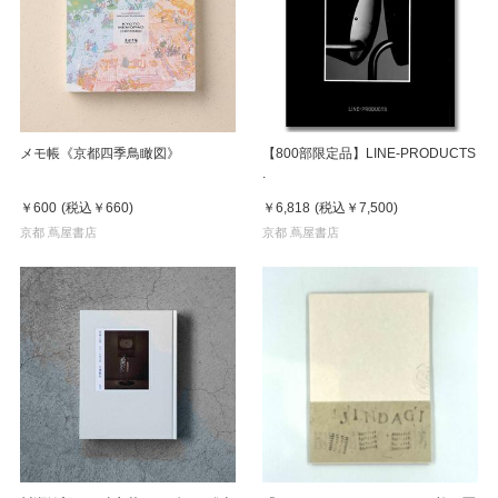
メモ帳《京都四季鳥瞰図》
【800部限定品】LINE-PRODUCTS
.
￥600
(税込
￥660
)
￥6,818
(税込
￥7,500
)
京都 蔦屋書店
京都 蔦屋書店