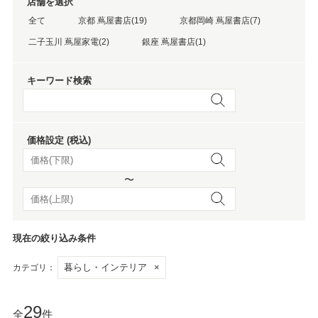
店舗を選択
全て
京都 蔦屋書店(19)
京都岡崎 蔦屋書店(7)
二子玉川 蔦屋家電(2)
銀座 蔦屋書店(1)
キーワード検索
価格設定 (税込)
〜
現在の絞り込み条件
暮らし・インテリア
×
カテゴリ：
29
全
件