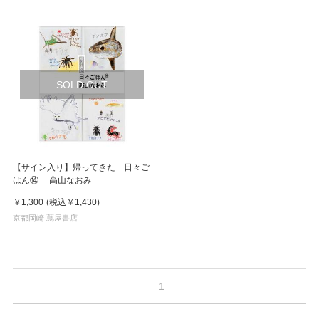
SOLD OUT
【サイン入り】帰ってきた 日々ご
はん⑭ 高山なおみ
￥1,300
(税込
￥1,430
)
京都岡崎 蔦屋書店
1