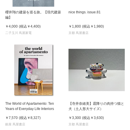
櫻井翔の建築を巡る旅。【現代建築
nice things. issue.81
編】
￥4,000
(税込
￥4,400
)
￥1,800
(税込
￥1,980
)
二子玉川 蔦屋家電
京都 蔦屋書店
The World of Apartamento: Ten
【寺井奈緒美】霜降りの肉持つ猫と
Years of Everyday Life Interiors
犬（土人形大サイズ）
￥7,570
(税込
￥8,327
)
￥3,300
(税込
￥3,630
)
銀座 蔦屋書店
京都 蔦屋書店