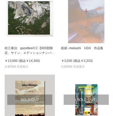
松江泰治 gazetteerCC【800部限
粧紙 -mekashi UDA 作品集
定、サイン、エディションナンバー
入り】
￥13,000
(税込
￥14,300
)
￥3,030
(税込
￥3,333
)
京都岡崎 蔦屋書店
京都岡崎 蔦屋書店
SOLD OUT
SOLD OUT