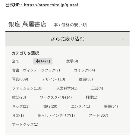
公式HP：https://store.tsite.jp/ginza/
銀座 蔦屋書店
本 / 価格の安い順
さらに絞り込む
カテゴリを選択
全て
本(1471)
文学(9)
古書・ヴィンテージブック(7)
コミック(64)
写真(609)
デザイン(110)
建築(38)
ファッション(118)
人文科学(41)
工芸(4)
雑誌(28)
ワークスタイル(14)
料理(1)
キッズ(21)
旅行(20)
エンタメ(1)
映像(34)
音楽(1)
暮らし・インテリア(1)
アート(367)
アートグッズ(1)