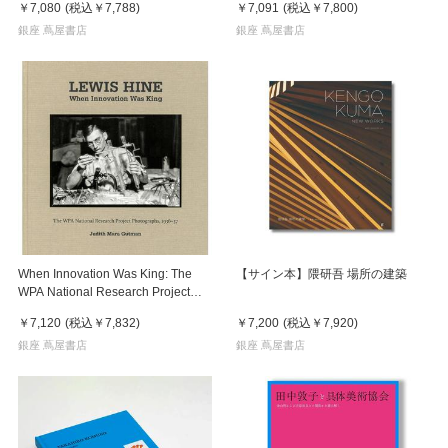
￥7,080
(税込
￥7,788
)
￥7,091
(税込
￥7,800
)
銀座 蔦屋書店
銀座 蔦屋書店
When Innovation Was King: The
【サイン本】隈研吾 場所の建築
WPA National Research Project
Photographs, 1936-37 ルイス・ハ
￥7,120
(税込
￥7,832
)
￥7,200
(税込
￥7,920
)
イン 写真集
銀座 蔦屋書店
銀座 蔦屋書店