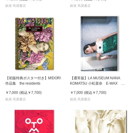
銀座 蔦屋書店
銀座 蔦屋書店
【初版特典ポスター付き】M!DOR!
【通常版】LA MUSEUM NANA
作品集 the residents
KOMATSU 小松菜奈 E-WAX 写
真集
￥7,000
(税込
￥7,700
)
￥7,000
(税込
￥7,700
)
銀座 蔦屋書店
銀座 蔦屋書店