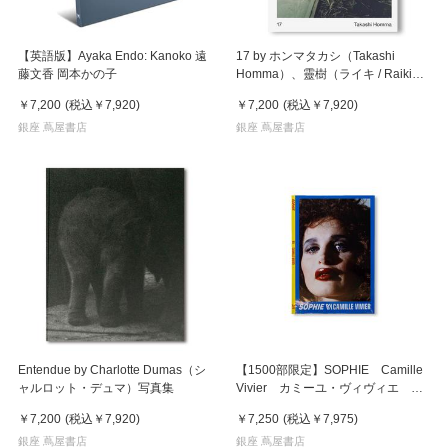
【英語版】Ayaka Endo: Kanoko 遠
17 by ホンマタカシ（Takashi
藤文香 岡本かの子
Homma）、靈樹（ライキ / Raiki
Yamamoto） 写真集
￥7,200
(税込
￥7,920
)
￥7,200
(税込
￥7,920
)
銀座 蔦屋書店
銀座 蔦屋書店
Entendue by Charlotte Dumas（シ
【1500部限定】SOPHIE Camille
ャルロット・デュマ）写真集
Vivier カミーユ・ヴィヴィエ 写
真集
￥7,200
(税込
￥7,920
)
￥7,250
(税込
￥7,975
)
銀座 蔦屋書店
銀座 蔦屋書店