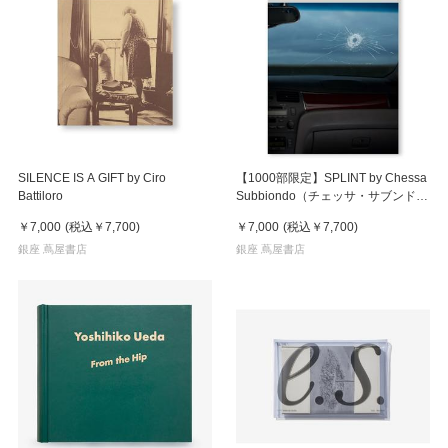
SILENCE IS A GIFT by Ciro
【1000部限定】SPLINT by Chessa
Battiloro
Subbiondo（チェッサ・サブンド）
写真集
￥7,000
(税込
￥7,700
)
￥7,000
(税込
￥7,700
)
銀座 蔦屋書店
銀座 蔦屋書店