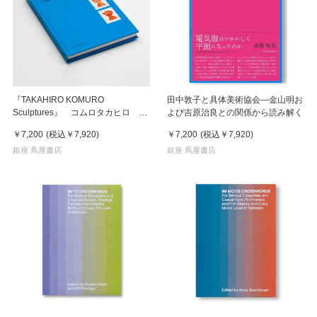
『TAKAHIRO KOMURO
田中敦子と具体美術協会―金山明お
Sculptures』 コムロタカヒロ 作
よび吉原治良との関係から読み解く
品集
￥7,200
(税込
￥7,920
)
￥7,200
(税込
￥7,920
)
銀座 蔦屋書店
銀座 蔦屋書店