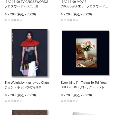
【A24】99 TV CROSSWORDS
【A24】99 MOVIE
クロスワード・パズル集
CROSSWORDS クロスワード・
パズル集
￥7,200
(税込
￥7,920
)
￥7,200
(税込
￥7,920
)
銀座 蔦屋書店
銀座 蔦屋書店
The Weight by Kyungwoo Chun
Everything I’m Trying To Tell You /
チョン・キョンウの写真集
GREG HUNT グレッグ・ハント
￥7,200
(税込
￥7,920
)
￥7,200
(税込
￥7,920
)
銀座 蔦屋書店
銀座 蔦屋書店