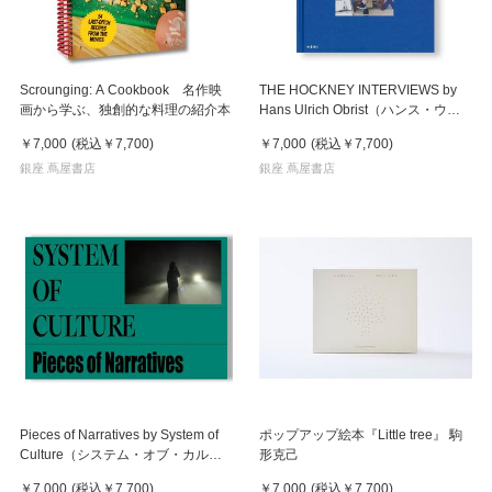
Scrounging: A Cookbook 名作映
THE HOCKNEY INTERVIEWS by
画から学ぶ、独創的な料理の紹介本
Hans Ulrich Obrist（ハンス・ウル
リッヒ・オブリスト）, David
￥7,000
(税込
￥7,700
)
￥7,000
(税込
￥7,700
)
Hockney（デイヴィッド・ホックニ
銀座 蔦屋書店
ー） 対談集
銀座 蔦屋書店
Pieces of Narratives by System of
ポップアップ絵本『Little tree』 駒
Culture（システム・オブ・カルチ
形克己
ャー） 作品集
￥7,000
(税込
￥7,700
)
￥7,000
(税込
￥7,700
)