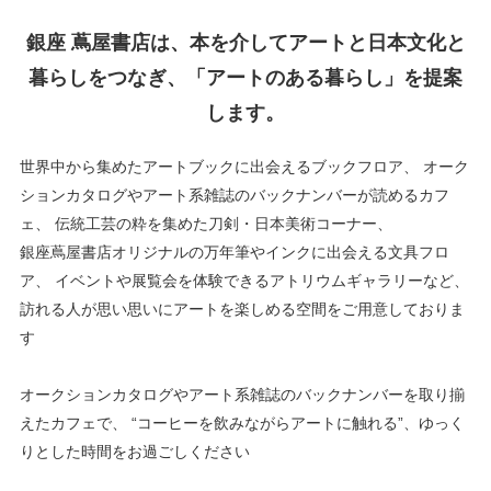
銀座 蔦屋書店は、本を介してアートと日本文化と
暮らしをつなぎ、「アートのある暮らし」を提案
します。
世界中から集めたアートブックに出会えるブックフロア、
オーク
ションカタログやアート系雑誌のバックナンバーが読めるカフ
ェ、
伝統工芸の粋を集めた刀剣・日本美術コーナー、
銀座蔦屋書店オリジナルの万年筆やインクに出会える文具フロ
ア、
イベントや展覧会を体験できるアトリウムギャラリーなど、
訪れる人が思い思いにアートを楽しめる空間をご用意しておりま
す
オークションカタログやアート系雑誌のバックナンバーを取り揃
えたカフェで、
“コーヒーを飲みながらアートに触れる”、ゆっく
りとした時間をお過ごしください