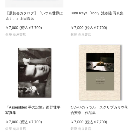
【展覧会カタログ】『いつも世界は
Riku Ikeya『root』池谷陸 写真集
遠く、』上田義彦
￥7,000
(税込
￥7,700
)
￥7,000
(税込
￥7,700
)
銀座 蔦屋書店
銀座 蔦屋書店
『Assembled 手の記憶』西野壮平
ひかりのうつわ スクリプカリウ落
写真集
合安奈 作品集
￥7,000
(税込
￥7,700
)
￥7,000
(税込
￥7,700
)
銀座 蔦屋書店
銀座 蔦屋書店