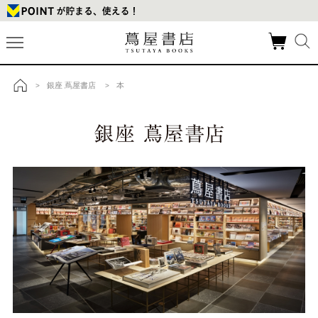
銀座 蔦屋書店
本
>
>
トップ