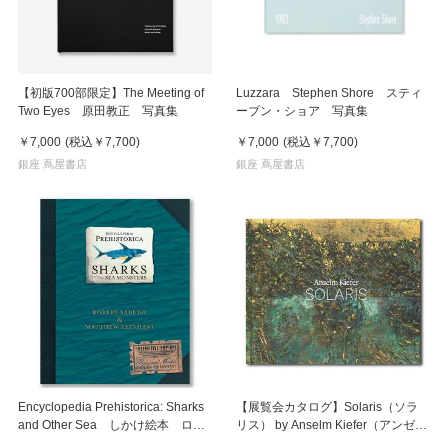
【初版700部限定】The Meeting of
Luzzara Stephen Shore スティ
Two Eyes 原田教正 写真集
ーブン・ショア 写真集
￥7,000
(税込
￥7,700
)
￥7,000
(税込
￥7,700
)
銀座 蔦屋書店
銀座 蔦屋書店
Encyclopedia Prehistorica: Sharks
【展覧会カタログ】Solaris（ソラ
and Other Sea しかけ絵本 ロバ
リス） by Anselm Kiefer（アンゼル
ート・ザブダ
ム・キーファー）