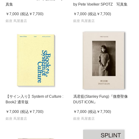
真集
by Pete Voelker SPOTZ 写真集
￥7,000
(税込
￥7,700
)
￥7,000
(税込
￥7,700
)
銀座 蔦屋書店
銀座 蔦屋書店
【サイン入り】System of Culture :
馮君藍(Stanley Fung)『微塵聖像
Book2 通常版
DUST ICON』
￥7,000
(税込
￥7,700
)
￥7,000
(税込
￥7,700
)
銀座 蔦屋書店
銀座 蔦屋書店