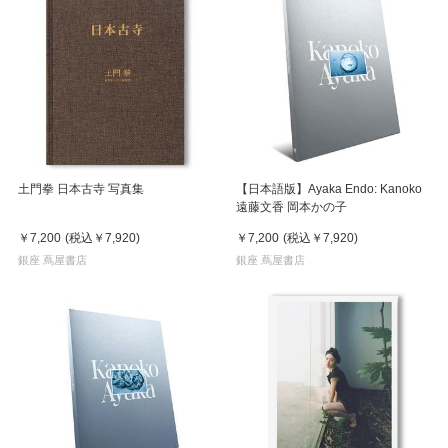
土門拳 日本古寺 写真集
【日本語版】Ayaka Endo: Kanoko
遠藤文香 岡本かの子
￥7,200
(税込
￥7,920
)
￥7,200
(税込
￥7,920
)
銀座 蔦屋書店
銀座 蔦屋書店