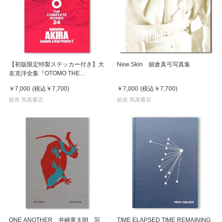
【初版限定特製ステッカー付き】大
New Skin 細倉真弓写真集
友克洋全集『OTOMO THE
COMPLETE WORKS』 24
￥7,000
(税込
￥7,700
)
￥7,000
(税込
￥7,700
)
『Animation AKIRA Layouts & Key
Frames 2』
銀座 蔦屋書店
銀座 蔦屋書店
ONE ANOTHER 井崎竜太朗 写
TIME ELAPSED TIME REMAINING