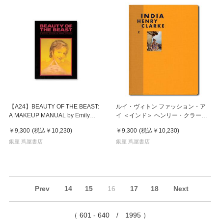
【A24】BEAUTY OF THE BEAST:
ルイ・ヴィトン ファッション・ア
A MAKEUP MANUAL by Emily
イ ＜インド＞ ヘンリー・クラーク
Schubert エミリー・シューベル
写真集
￥9,300
(税込
￥10,230
)
￥9,300
(税込
￥10,230
)
ト 特殊メイクによる変身マニュア
ル
銀座 蔦屋書店
銀座 蔦屋書店
Prev
14
15
16
17
18
Next
（ 601 - 640 / 1995 ）