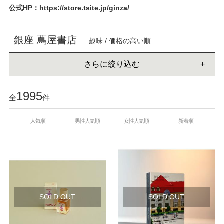
公式HP：https://store.tsite.jp/ginza/
銀座 蔦屋書店
趣味 / 価格の高い順
さらに絞り込む
1995
全
件
人気順
男性人気順
女性人気順
新着順
SOLD OUT
SOLD OUT