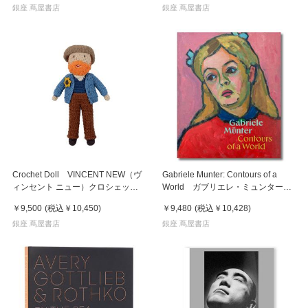
銀座 蔦屋書店
銀座 蔦屋書店
Crochet Doll VINCENT NEW（ヴ
Gabriele Munter: Contours of a
ィンセント ニュー）クロシェット
World ガブリエレ・ミュンター
ドール
作品集
￥9,500
(税込
￥10,450
)
￥9,480
(税込
￥10,428
)
銀座 蔦屋書店
銀座 蔦屋書店