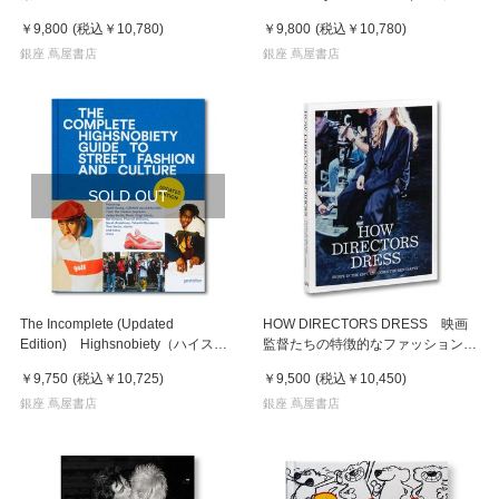
ン・パー） 写真集
￥9,800
(税込
￥10,780
)
￥9,800
(税込
￥10,780
)
銀座 蔦屋書店
銀座 蔦屋書店
SOLD OUT
The Incomplete (Updated
HOW DIRECTORS DRESS 映画
Edition) Highsnobiety（ハイスノ
監督たちの特徴的なファッションを
バイエティ）
探求する1冊
￥9,750
(税込
￥10,725
)
￥9,500
(税込
￥10,450
)
銀座 蔦屋書店
銀座 蔦屋書店