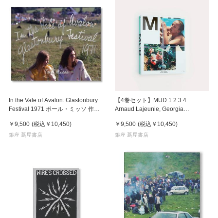
In the Vale of Avalon: Glastonbury
【4巻セット】MUD 1 2 3 4
Festival 1971 ポール・ミッソ 作品
Arnaud Lajeunie, Georgia
集
Pendleburry アルノー・ラジュニ
￥9,500
(税込
￥10,450
)
￥9,500
(税込
￥10,450
)
ジョージア・ペンドルバリー 作品
銀座 蔦屋書店
集
銀座 蔦屋書店