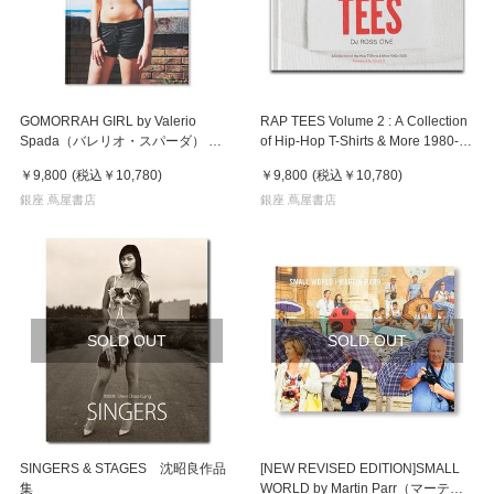
GOMORRAH GIRL by Valerio
RAP TEES Volume 2 : A Collection
Spada（バレリオ・スパーダ） 写
of Hip-Hop T-Shirts & More 1980-
真集
2005 DJ ROSS ONE 写真集
￥9,800
(税込
￥10,780
)
￥9,800
(税込
￥10,780
)
銀座 蔦屋書店
銀座 蔦屋書店
SOLD OUT
SOLD OUT
SINGERS & STAGES 沈昭良作品
[NEW REVISED EDITION]SMALL
集
WORLD by Martin Parr（マーティ