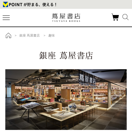
銀座 蔦屋書店
趣味
>
>
トップ