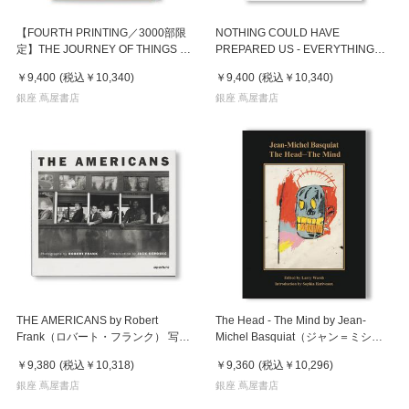
【FOURTH PRINTING／3000部限
NOTHING COULD HAVE
定】THE JOURNEY OF THINGS by
PREPARED US - EVERYTHING
Magdalene Odundo（マグダレン・
COULD HAVE PREPARED US by
￥9,400
(税込
￥10,340
)
￥9,400
(税込
￥10,340
)
オドゥンド） 作品集
Wolfgang Tillmans（ヴォルフガン
銀座 蔦屋書店
グ・ティルマンス） 写真集
銀座 蔦屋書店
THE AMERICANS by Robert
The Head - The Mind by Jean-
Frank（ロバート・フランク） 写真
Michel Basquiat（ジャン＝ミシェ
集
ル・バスキア） 作品集
￥9,380
(税込
￥10,318
)
￥9,360
(税込
￥10,296
)
銀座 蔦屋書店
銀座 蔦屋書店