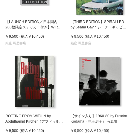
【LAUNCH EDITION／日本国内
【THIRD EDITION】SPIRALLED
200枚限定ステッカー付き】WIRES
by Seana Gavin シーナ・ギャビン
CROSSED Ed Templeton エ
写真集
￥9,500
(税込
￥10,450
)
￥9,500
(税込
￥10,450
)
ド・テンプルトン 写真集
銀座 蔦屋書店
銀座 蔦屋書店
ROTTING FROM WITHIN by
【サイン入り】1960-80 by Fusako
Abdulhamid Kircher（アブドゥルハ
Kodama（児玉房子） 写真集
ミド・キルヒャー） 写真集
￥9,500
(税込
￥10,450
)
￥9,500
(税込
￥10,450
)