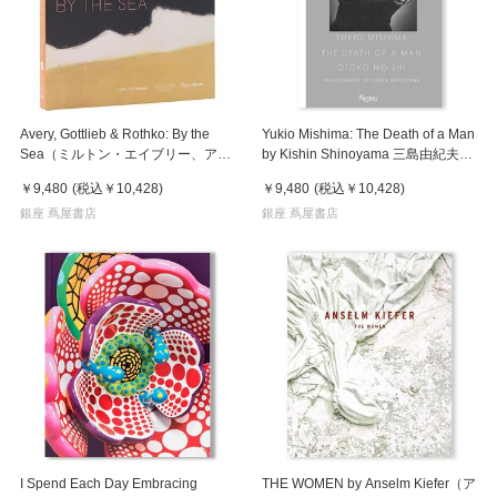
Avery, Gottlieb & Rothko: By the
Yukio Mishima: The Death of a Man
Sea（ミルトン・エイブリー、アド
by Kishin Shinoyama 三島由紀夫が
ルフ・ゴットリーブ、マーク・ロス
企画・出演し篠山紀信が撮った幻の
￥9,480
(税込
￥10,428
)
￥9,480
(税込
￥10,428
)
コ）作品集
写真集『男の死』
銀座 蔦屋書店
銀座 蔦屋書店
I Spend Each Day Embracing
THE WOMEN by Anselm Kiefer（ア