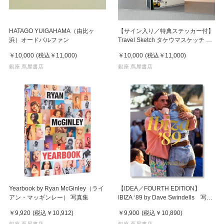
HATAGO YUIGAHAMA（由比ヶ
【サイン入り／特典ステッカー付】
浜）オードパルファン
Travel Sketch タケウマスケッチ 画
集
￥10,000
(税込
￥11,000
)
￥10,000
(税込
￥11,000
)
銀座 蔦屋書店
銀座 蔦屋書店
Yearbook by Ryan McGinley（ライ
【IDEA／FOURTH EDITION】
アン・マッギンレー） 写真集
IBIZA ‘89 by Dave Swindells 写真
集
￥9,920
(税込
￥10,912
)
￥9,900
(税込
￥10,890
)
銀座 蔦屋書店
銀座 蔦屋書店