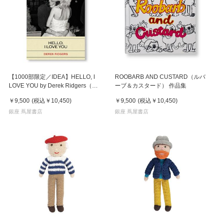
【1000部限定／IDEA】HELLO, I
ROOBARB AND CUSTARD（ルバ
LOVE YOU by Derek Ridgers（デ
ーブ＆カスタード） 作品集
レク・リジャース） 写真集
￥9,500
(税込
￥10,450
)
￥9,500
(税込
￥10,450
)
銀座 蔦屋書店
銀座 蔦屋書店