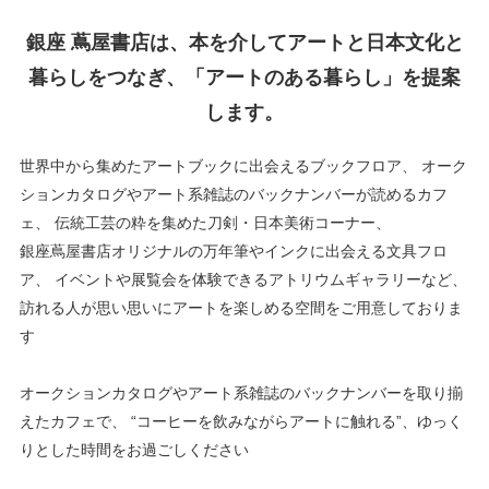
銀座 蔦屋書店は、本を介してアートと日本文化と
暮らしをつなぎ、「アートのある暮らし」を提案
します。
世界中から集めたアートブックに出会えるブックフロア、
オーク
ションカタログやアート系雑誌のバックナンバーが読めるカフ
ェ、
伝統工芸の粋を集めた刀剣・日本美術コーナー、
銀座蔦屋書店オリジナルの万年筆やインクに出会える文具フロ
ア、
イベントや展覧会を体験できるアトリウムギャラリーなど、
訪れる人が思い思いにアートを楽しめる空間をご用意しておりま
す
オークションカタログやアート系雑誌のバックナンバーを取り揃
えたカフェで、
“コーヒーを飲みながらアートに触れる”、ゆっく
りとした時間をお過ごしください