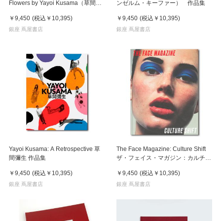
Flowers by Yayoi Kusama（草間彌
ンゼルム・キーファー） 作品集
生） 作品集
￥9,450
(税込
￥10,395
)
￥9,450
(税込
￥10,395
)
銀座 蔦屋書店
銀座 蔦屋書店
Yayoi Kusama: A Retrospective 草
The Face Magazine: Culture Shift
間彌生 作品集
ザ・フェイス・マガジン：カルチャ
ー・シフト
￥9,450
(税込
￥10,395
)
￥9,450
(税込
￥10,395
)
銀座 蔦屋書店
銀座 蔦屋書店