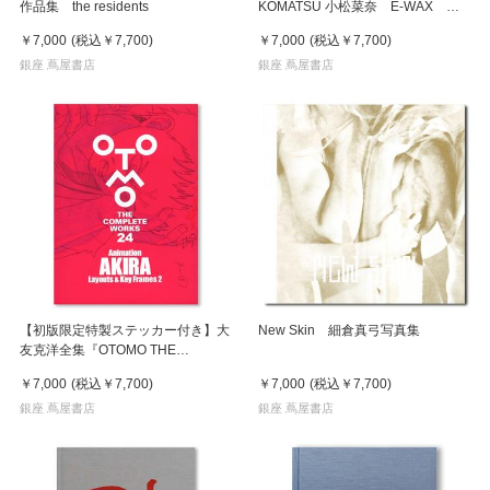
作品集 the residents
KOMATSU 小松菜奈 E-WAX 写
真集
￥7,000
(税込
￥7,700
)
￥7,000
(税込
￥7,700
)
銀座 蔦屋書店
銀座 蔦屋書店
【初版限定特製ステッカー付き】大
New Skin 細倉真弓写真集
友克洋全集『OTOMO THE
COMPLETE WORKS』 24
￥7,000
(税込
￥7,700
)
￥7,000
(税込
￥7,700
)
『Animation AKIRA Layouts & Key
Frames 2』
銀座 蔦屋書店
銀座 蔦屋書店