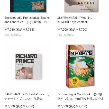
Encyclopedia Prehistorica: Sharks
堀本達矢作品集『Meet the
and Other Sea しかけ絵本 ロバ
KEMONO: eye contact』
ート・ザブダ
￥7,080
(税込
￥7,788
)
￥7,000
(税込
￥7,700
)
銀座 蔦屋書店
銀座 蔦屋書店
SAME MAN by Richard Prince リ
Scrounging: A Cookbook 名作映
チャード・プリンス 作品集
画から学ぶ、独創的な料理の紹介本
￥7,000
(税込
￥7,700
)
￥7,000
(税込
￥7,700
)