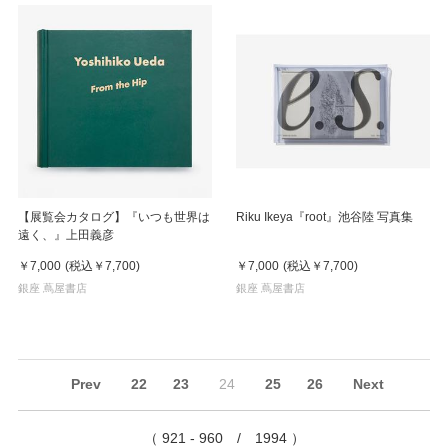
【展覧会カタログ】『いつも世界は
Riku Ikeya『root』池谷陸 写真集
遠く、』上田義彦
￥7,000
(税込
￥7,700
)
￥7,000
(税込
￥7,700
)
銀座 蔦屋書店
銀座 蔦屋書店
Prev
22
23
24
25
26
Next
（ 921 - 960 / 1994 ）