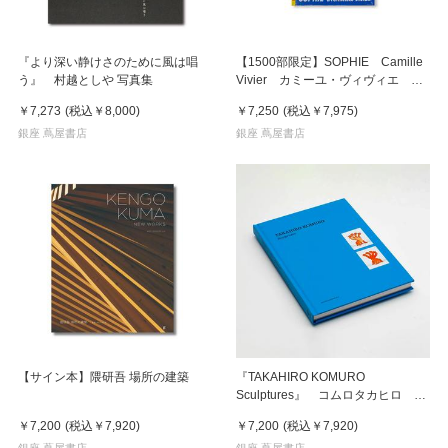
『より深い静けさのために風は唱
【1500部限定】SOPHIE Camille
う』 村越としや 写真集
Vivier カミーユ・ヴィヴィエ 写
真集
￥7,273
(税込
￥8,000
)
￥7,250
(税込
￥7,975
)
銀座 蔦屋書店
銀座 蔦屋書店
【サイン本】隈研吾 場所の建築
『TAKAHIRO KOMURO
Sculptures』 コムロタカヒロ 作
品集
￥7,200
(税込
￥7,920
)
￥7,200
(税込
￥7,920
)
銀座 蔦屋書店
銀座 蔦屋書店