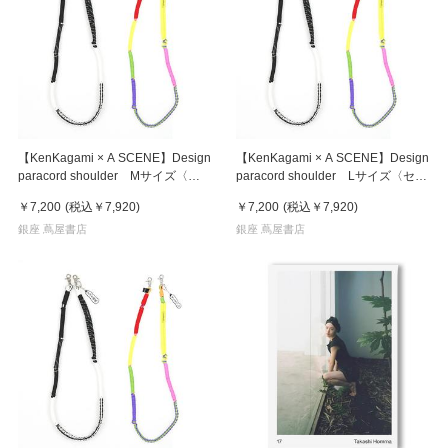
【KenKagami × A SCENE】Design
【KenKagami × A SCENE】Design
paracord shoulder Mサイズ〈セ
paracord shoulder Lサイズ〈セル
ルフィー大好ふぃー〉※2種から選
フィー大好ふぃー〉※2種から選択
￥7,200
(税込
￥7,920
)
￥7,200
(税込
￥7,920
)
択※
※
銀座 蔦屋書店
銀座 蔦屋書店