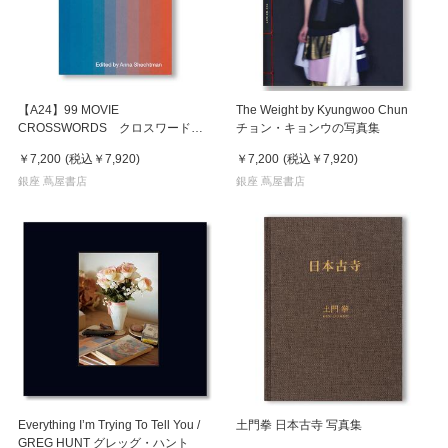
【A24】99 MOVIE
The Weight by Kyungwoo Chun
CROSSWORDS クロスワード・
チョン・キョンウの写真集
パズル集
￥7,200
(税込
￥7,920
)
￥7,200
(税込
￥7,920
)
銀座 蔦屋書店
銀座 蔦屋書店
Everything I’m Trying To Tell You /
土門拳 日本古寺 写真集
GREG HUNT グレッグ・ハント