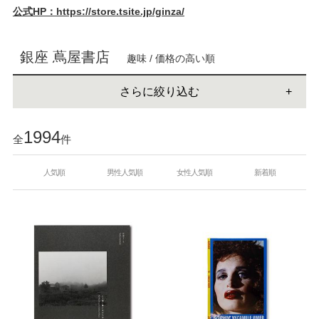
公式HP：https://store.tsite.jp/ginza/
銀座 蔦屋書店
趣味 / 価格の高い順
さらに絞り込む
1994
全
件
人気順
男性人気順
女性人気順
新着順