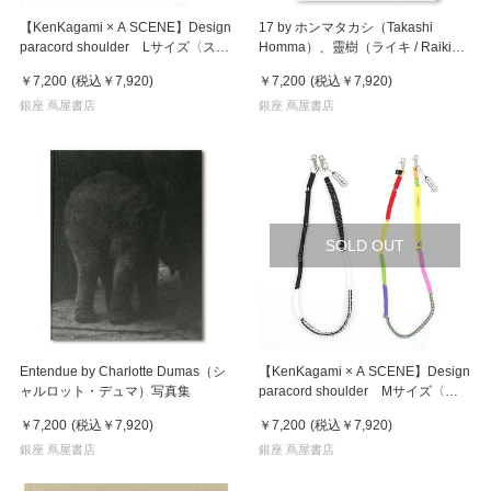
【KenKagami × A SCENE】Design
17 by ホンマタカシ（Takashi
paracord shoulder Lサイズ〈スマ
Homma）、靈樹（ライキ / Raiki
ホ依存〉※2種から選択※
Yamamoto） 写真集
￥7,200
(税込
￥7,920
)
￥7,200
(税込
￥7,920
)
銀座 蔦屋書店
銀座 蔦屋書店
SOLD OUT
Entendue by Charlotte Dumas（シ
【KenKagami × A SCENE】Design
ャルロット・デュマ）写真集
paracord shoulder Mサイズ〈ス
マホ依存〉※2種から選択※
￥7,200
(税込
￥7,920
)
￥7,200
(税込
￥7,920
)
銀座 蔦屋書店
銀座 蔦屋書店