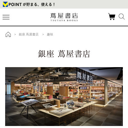
銀座 蔦屋書店
趣味
>
>
トップ