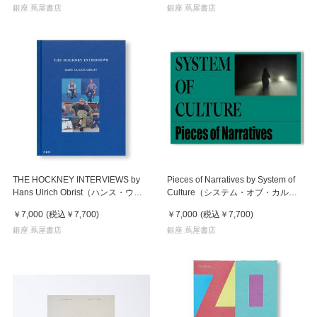
銀座 蔦屋書店
銀座 蔦屋書店
THE HOCKNEY INTERVIEWS by
Pieces of Narratives by System of
Hans Ulrich Obrist（ハンス・ウル
Culture（システム・オブ・カルチ
リッヒ・オブリスト）, David
ャー） 作品集
￥7,000
(税込
￥7,700
)
￥7,000
(税込
￥7,700
)
Hockney（デイヴィッド・ホックニ
ー） 対談集
銀座 蔦屋書店
銀座 蔦屋書店