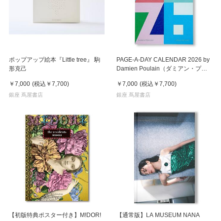
ポップアップ絵本『Little tree』 駒
PAGE-A-DAY CALENDAR 2026 by
形克己
Damien Poulain（ダミアン・プー
レイン）2026年 日めくりカレンダ
￥7,000
(税込
￥7,700
)
￥7,000
(税込
￥7,700
)
ー
銀座 蔦屋書店
銀座 蔦屋書店
【初版特典ポスター付き】M!DOR!
【通常版】LA MUSEUM NANA