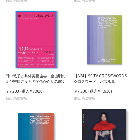
田中敦子と具体美術協会―金山明お
【A24】99 TV CROSSWORDS
よび吉原治良との関係から読み解く
クロスワード・パズル集
￥7,200
(税込
￥7,920
)
￥7,200
(税込
￥7,920
)
銀座 蔦屋書店
銀座 蔦屋書店