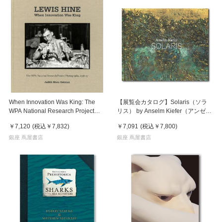
When Innovation Was King: The
【展覧会カタログ】Solaris（ソラ
WPA National Research Project
リス） by Anselm Kiefer（アンゼル
Photographs, 1936-37 ルイス・ハ
ム・キーファー）
￥7,120
(税込
￥7,832
)
￥7,091
(税込
￥7,800
)
イン 写真集
銀座 蔦屋書店
銀座 蔦屋書店