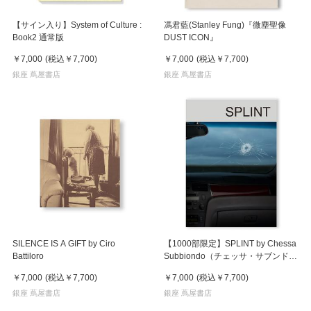
【サイン入り】System of Culture :
馮君藍(Stanley Fung)『微塵聖像
Book2 通常版
DUST ICON』
￥7,000
(税込
￥7,700
)
￥7,000
(税込
￥7,700
)
銀座 蔦屋書店
銀座 蔦屋書店
SILENCE IS A GIFT by Ciro
【1000部限定】SPLINT by Chessa
Battiloro
Subbiondo（チェッサ・サブンド）
写真集
￥7,000
(税込
￥7,700
)
￥7,000
(税込
￥7,700
)
銀座 蔦屋書店
銀座 蔦屋書店