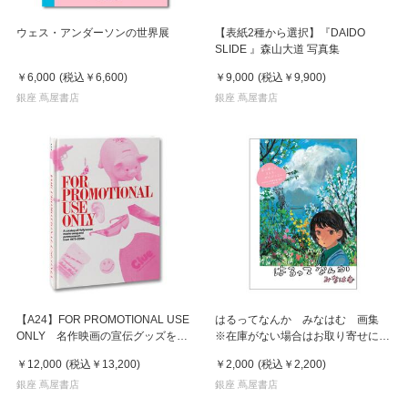
ウェス・アンダーソンの世界展
【表紙2種から選択】『DAIDO
SLIDE 』森山大道 写真集
￥6,000
(税込
￥6,600
)
￥9,000
(税込
￥9,900
)
銀座 蔦屋書店
銀座 蔦屋書店
【A24】FOR PROMOTIONAL USE
はるってなんか みなはむ 画集
ONLY 名作映画の宣伝グッズをま
※在庫がない場合はお取り寄せに2
とめた1冊
週間
￥12,000
(税込
￥13,200
)
￥2,000
(税込
￥2,200
)
銀座 蔦屋書店
銀座 蔦屋書店