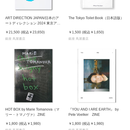
ART DIRECTION JAPAN/日本のア
The Tokyo Toilet Book（日本語版）
ートディレクション 2024 東京アー
トディレクターズクラブ編
￥21,500
(税込
￥23,650
)
￥1,500
(税込
￥1,650
)
銀座 蔦屋書店
銀座 蔦屋書店
HOT BOX by Marie Tomanova（マ
『YOU AND I ARE EARTH』 by
リー・トマノヴァ） ZINE
Pete Voelker ZINE
￥1,800
(税込
￥1,980
)
￥1,800
(税込
￥1,980
)
銀座 蔦屋書店
銀座 蔦屋書店