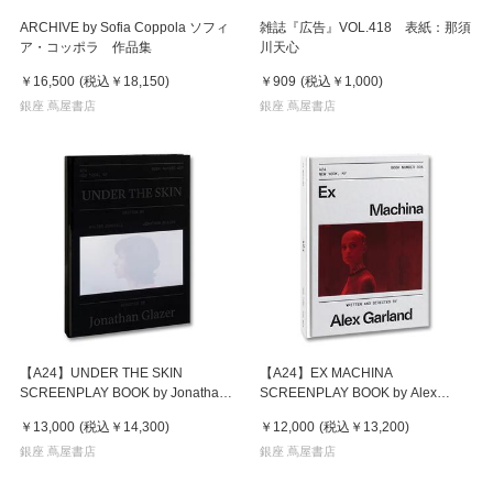
ARCHIVE by Sofia Coppola ソフィ
雑誌『広告』VOL.418 表紙：那須
ア・コッポラ 作品集
川天心
￥16,500
(税込
￥18,150
)
￥909
(税込
￥1,000
)
銀座 蔦屋書店
銀座 蔦屋書店
【A24】UNDER THE SKIN
【A24】EX MACHINA
SCREENPLAY BOOK by Jonathan
SCREENPLAY BOOK by Alex
Glazer 映画『アンダー・ザ・スキ
Garland 映画『エクス・マキ
￥13,000
(税込
￥14,300
)
￥12,000
(税込
￥13,200
)
ン 種の捕食』 ジョナサン・グレ
ナ』 アレックス・ガーランド 作
イザー 作品集
銀座 蔦屋書店
品集
銀座 蔦屋書店