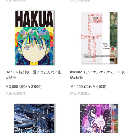
HAKUA 特別版 愛☆まどんな／山
Ilmm#2（アイエルエムエム）※表
田玲司
紙2種類
￥3,600
(税込
￥3,960
)
￥4,200
(税込
￥4,620
)
銀座 蔦屋書店
銀座 蔦屋書店