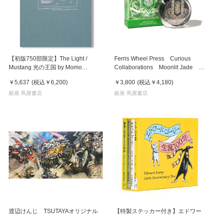
【初版750部限定】The Light /
Ferris Wheel Press Curious
Mustang 光の王国 by Momo
Collaborations Moonlit Jade
Yamanishi（山西もも） 写真集
38ml フェリス・ホイール・プレ
￥5,637
(税込
￥6,200
)
￥3,800
(税込
￥4,180
)
ス 万年筆インク
銀座 蔦屋書店
銀座 蔦屋書店
渡辺けんじ TSUTAYAオリジナル
【特製ステッカー付き】エドワー