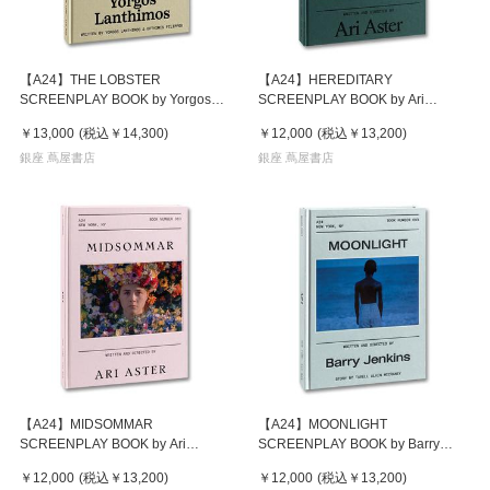
【A24】THE LOBSTER
【A24】HEREDITARY
SCREENPLAY BOOK by Yorgos
SCREENPLAY BOOK by Ari
Lanthimos 映画『ロブスター』
Aster 映画『ヘレディタリー/継
￥13,000
(税込
￥14,300
)
￥12,000
(税込
￥13,200
)
ヨルゴス・ランティモス 作品集
承』 アリ・アスター 作品集
銀座 蔦屋書店
銀座 蔦屋書店
【A24】MIDSOMMAR
【A24】MOONLIGHT
SCREENPLAY BOOK by Ari
SCREENPLAY BOOK by Barry
Aster 映画『ミッドサマー』 ア
Jenkins 映画『ムーンライト』
￥12,000
(税込
￥13,200
)
￥12,000
(税込
￥13,200
)
リ・アスター 作品集
バリー・ジェンキンス 作品集