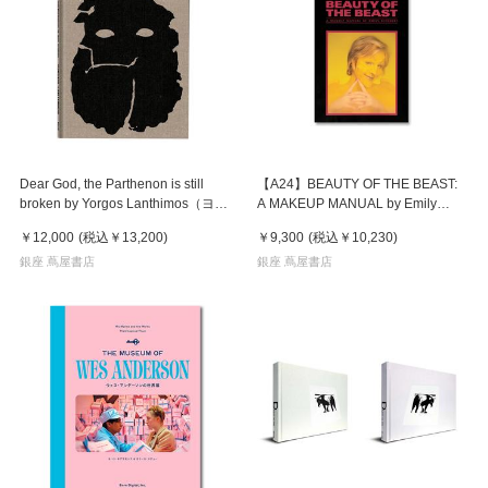
Dear God, the Parthenon is still
【A24】BEAUTY OF THE BEAST:
broken by Yorgos Lanthimos（ヨル
A MAKEUP MANUAL by Emily
ゴス・ランティモス） 作品集
Schubert エミリー・シューベル
￥12,000
(税込
￥13,200
)
￥9,300
(税込
￥10,230
)
ト 特殊メイクによる変身マニュア
銀座 蔦屋書店
ル
銀座 蔦屋書店