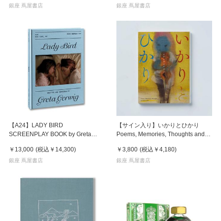
銀座 蔦屋書店
銀座 蔦屋書店
【A24】LADY BIRD
【サイン入り】いかりとひかり
SCREENPLAY BOOK by Greta
Poems, Memories, Thoughts and
Gerwig 映画『レディ・バー
Artworks イケムラレイコ 作品集
￥13,000
(税込
￥14,300
)
￥3,800
(税込
￥4,180
)
ド』 グレタ・ガーウィグ 作品集
銀座 蔦屋書店
銀座 蔦屋書店