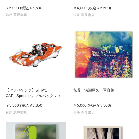
￥6,000
(税込
￥6,600
)
￥6,000
(税込
￥6,600
)
銀座 蔦屋書店
銀座 蔦屋書店
【ヤノベケンジ】SHIP'S
私景 深瀬昌久 写真集
CAT「Speeder」プルバックフィギ
ュア
￥3,500
(税込
￥3,850
)
￥5,000
(税込
￥5,500
)
銀座 蔦屋書店
銀座 蔦屋書店