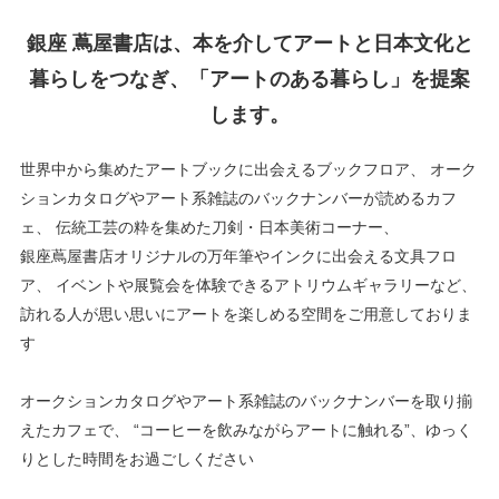
銀座 蔦屋書店は、本を介してアートと日本文化と
暮らしをつなぎ、「アートのある暮らし」を提案
します。
世界中から集めたアートブックに出会えるブックフロア、
オーク
ションカタログやアート系雑誌のバックナンバーが読めるカフ
ェ、
伝統工芸の粋を集めた刀剣・日本美術コーナー、
銀座蔦屋書店オリジナルの万年筆やインクに出会える文具フロ
ア、
イベントや展覧会を体験できるアトリウムギャラリーなど、
訪れる人が思い思いにアートを楽しめる空間をご用意しておりま
す
オークションカタログやアート系雑誌のバックナンバーを取り揃
えたカフェで、
“コーヒーを飲みながらアートに触れる”、ゆっく
りとした時間をお過ごしください