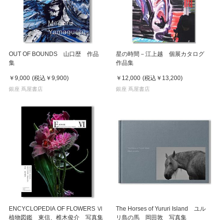
OUT OF BOUNDS 山口歴 作品
星の時間－江上越 個展カタログ
集
作品集
￥9,000
(税込
￥9,900
)
￥12,000
(税込
￥13,200
)
銀座 蔦屋書店
銀座 蔦屋書店
ENCYCLOPEDIA OF FLOWERS Ⅵ
The Horses of Yururi Island ユル
植物図鑑 東信、椎木俊介 写真集
リ島の馬 岡田敦 写真集