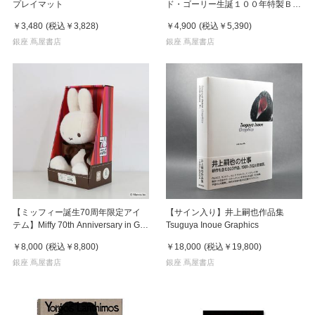
プレイマット
ド・ゴーリー生誕１００年特製ＢＯ
Ｘセット【全４巻】
￥3,480
(税込
￥3,828
)
￥4,900
(税込
￥5,390
)
銀座 蔦屋書店
銀座 蔦屋書店
【ミッフィー誕生70周年限定アイ
【サイン入り】井上嗣也作品集
テム】Miffy 70th Anniversary in Gift
Tsuguya Inoue Graphics
Box 34cm
￥8,000
(税込
￥8,800
)
￥18,000
(税込
￥19,800
)
銀座 蔦屋書店
銀座 蔦屋書店