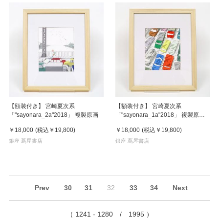
【額装付き】 宮崎夏次系
【額装付き】 宮崎夏次系
「"sayonara_2a"2018」 複製原画
「"sayonara_1a"2018」 複製原画
【サイン入り】
￥18,000
(税込
￥19,800
)
￥18,000
(税込
￥19,800
)
銀座 蔦屋書店
銀座 蔦屋書店
Prev
30
31
32
33
34
Next
（ 1241 - 1280 / 1995 ）