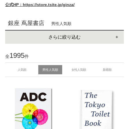
公式HP：https://store.tsite.jp/ginza/
銀座 蔦屋書店
男性人気順
さらに絞り込む
1995
全
件
人気順
男性人気順
女性人気順
新着順