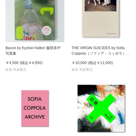
Bacon by Kyohei Hattori 服部恭平
THE VIRGIN SUICIDES by Sofia
写真集
Coppola（ソフィア・コッポラ）
ヴァージン・スーサイズ 作品集
￥4,500
(税込
￥4,950
)
￥10,000
(税込
￥11,000
)
銀座 蔦屋書店
銀座 蔦屋書店