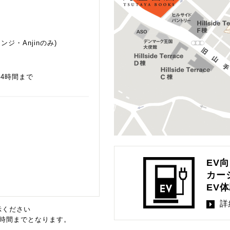
ジ・Anjinのみ)
大4時間まで
EV
カー
EV
詳
示ください
時間までとなります。