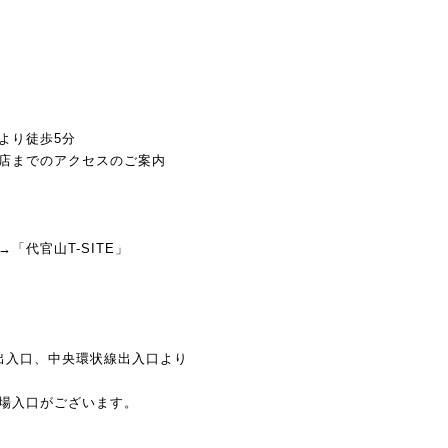
より徒歩5分
店までのアクセスのご案内
「代官山T-SITE」
出入口、中央環状線出入口より
場入口がございます。