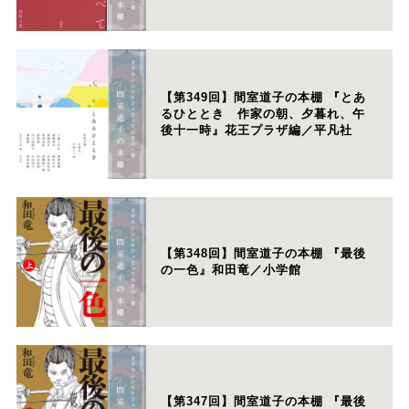
【第349回】間室道子の本棚 『とあ
るひととき 作家の朝、夕暮れ、午
後十一時』花王プラザ編／平凡社
【第348回】間室道子の本棚 『最後
の一色』和田竜／小学館
【第347回】間室道子の本棚 『最後