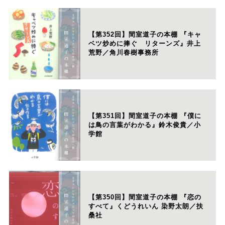
【第352回】間室道子の本棚 『キャ
ベツ炒めに捧ぐ リターンズ』井上
荒野／角川春樹事務所
【第351回】間室道子の本棚 『僕に
は鳥の言葉がわかる』鈴木俊貴／小
学館
【第350回】間室道子の本棚 『恋の
すべて』くどうれいん 染野太朗／扶
桑社