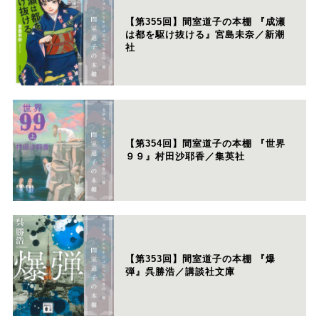
【第355回】間室道子の本棚 『成瀬
は都を駆け抜ける』宮島未奈／新潮
社
【第354回】間室道子の本棚 『世界
９９』村田沙耶香／集英社
【第353回】間室道子の本棚 『爆
弾』呉勝浩／講談社文庫