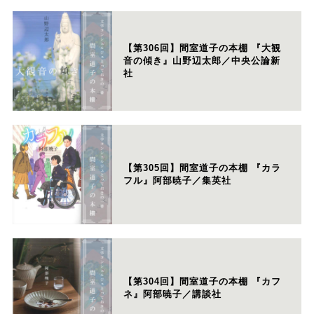
【第306回】間室道子の本棚 『大観
音の傾き』山野辺太郎／中央公論新
社
【第305回】間室道子の本棚 『カラ
フル』阿部暁子／集英社
【第304回】間室道子の本棚 『カフ
ネ』阿部暁子／講談社