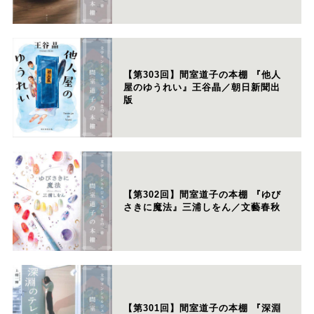
【第303回】間室道子の本棚 『他人
屋のゆうれい』王谷晶／朝日新聞出
版
【第302回】間室道子の本棚 『ゆび
さきに魔法』三浦しをん／文藝春秋
【第301回】間室道子の本棚 『深淵