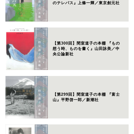
のテレパス』上條一輝／東京創元社
【第300回】間室道子の本棚 『もの
想う時、ものを書く』山田詠美／中
央公論新社
【第299回】間室道子の本棚 『富士
山』平野啓一郎／新潮社