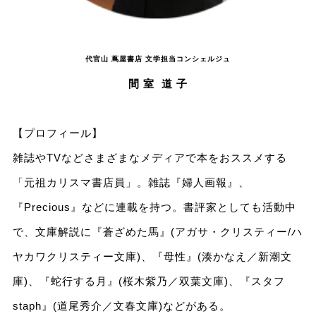
代官山 蔦屋書店 文学担当コンシェルジュ
間 室 道 子
【プロフィール】
雑誌やTVなどさまざまなメディアで本をおススメする
「元祖カリスマ書店員」。雑誌『婦人画報』、
『Precious』などに連載を持つ。書評家としても活動中
で、文庫解説に『蒼ざめた馬』(アガサ・クリスティー/ハ
ヤカワクリスティー文庫)、『母性』(湊かなえ／新潮文
庫)、『蛇行する月』(桜木紫乃／双葉文庫)、『スタフ
staph』(道尾秀介／文春文庫)などがある。