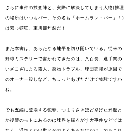
さらに事件の捜査陣と、実際に解決してしまう人物(推理
の場所はいつもバー。その名も「ホームラン・バー」！)
は素っ頓狂。東川節炸裂だ！
また本書は、あらたなる地平を切り開いている。従来の
野球ミステリーで書かれてきたのは、八百長、選手間の
いざこざによる殺人、薬物トラブル、球団売却が原因で
のオーナー殺しなど。ちょっとあげただけで物騒ですわ
ね。
でも五編に登場する犯罪、つまりさきほど挙げた邪魔と
か復讐のモトにあるのは球界を揺るがす大事件などでは
なく、浮気とか出世とかのよくあるだはだは。でもこれ