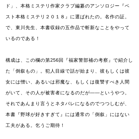
ド」、本格ミステリ作家クラブ編纂のアンソロジー『ベ
スト本格ミステリ２０１８』に選ばれたの。名作の証。
で、東川先生、本書収録の五作品で斬新なことをやって
いるのである！
構成は、この欄の第256回『福家警部補の考察』で紹介し
た「倒叙もの」。犯人目線で話が始まり、彼もしくは彼
女には憎い、あるいは邪魔な、もしくは復讐すべき人間
がいて、その人が被害者になるのだが――というやつ。
それであんまり言うとネタバレになるのでつつしむが、
本書『野球が好きすぎて』には通常の「倒叙」にはない
工夫がある。乞うご期待！