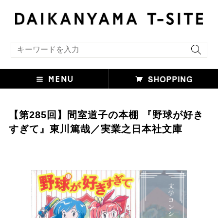
キーワード検索
【第285回】間室道子の本棚 『野球が好き
すぎて』東川篤哉／実業之日本社文庫