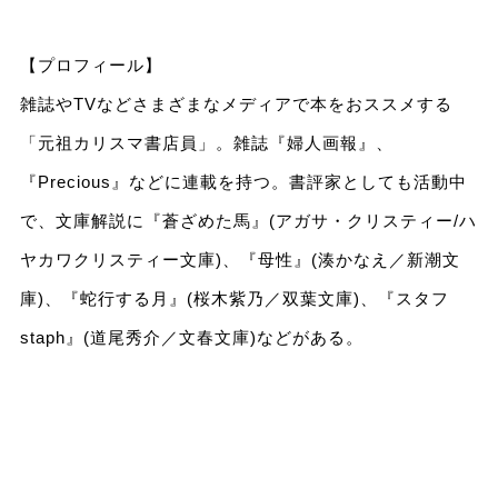
【プロフィール】
雑誌やTVなどさまざまなメディアで本をおススメする
「元祖カリスマ書店員」。雑誌『婦人画報』、
『Precious』などに連載を持つ。書評家としても活動中
で、文庫解説に『蒼ざめた馬』(アガサ・クリスティー/ハ
ヤカワクリスティー文庫)、『母性』(湊かなえ／新潮文
庫)、『蛇行する月』(桜木紫乃／双葉文庫)、『スタフ
staph』(道尾秀介／文春文庫)などがある。