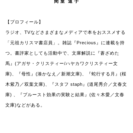
間 室 道 子
【プロフィール】
ラジオ、TVなどさまざまなメディアで本をおススメする
「元祖カリスマ書店員」。雑誌『Precious』に連載を持
つ。書評家としても活動中で、文庫解説に『蒼ざめた
馬』(アガサ・クリスティー/ハヤカワクリスティー文
庫)、『母性』(湊かなえ／新潮文庫)、『蛇行する月』(桜
木紫乃／双葉文庫)、『スタフ staph』(道尾秀介／文春文
庫) 、『プルースト効果の実験と結果』(佐々木愛／文春
文庫)などがある。