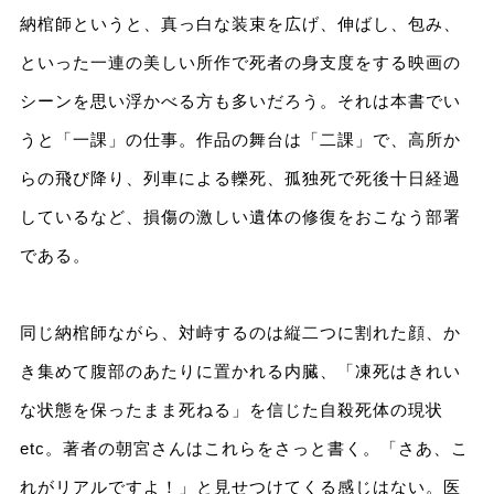
納棺師というと、真っ白な装束を広げ、伸ばし、包み、
といった一連の美しい所作で死者の身支度をする映画の
シーンを思い浮かべる方も多いだろう。それは本書でい
うと「一課」の仕事。作品の舞台は「二課」で、高所か
らの飛び降り、列車による轢死、孤独死で死後十日経過
しているなど、損傷の激しい遺体の修復をおこなう部署
である。
同じ納棺師ながら、対峙するのは縦二つに割れた顔、か
き集めて腹部のあたりに置かれる内臓、「凍死はきれい
な状態を保ったまま死ねる」を信じた自殺死体の現状
etc。著者の朝宮さんはこれらをさっと書く。「さあ、こ
れがリアルですよ！」と見せつけてくる感じはない。医