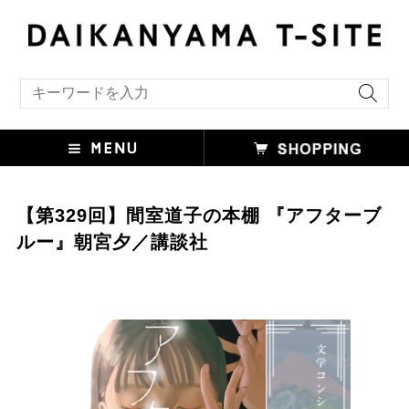
キーワード検索
【第329回】間室道子の本棚 『アフターブ
ルー』朝宮夕／講談社