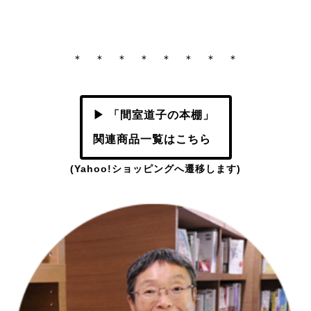
＊ ＊ ＊ ＊ ＊ ＊ ＊ ＊
▶ 「間室道子の本棚」
関連商品一覧はこちら
(Yahoo!ショッピングへ遷移します)