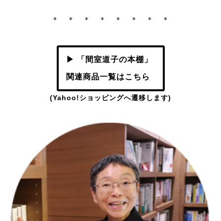
＊ ＊ ＊ ＊ ＊ ＊ ＊ ＊
▶ 「間室道子の本棚」
関連商品一覧はこちら
(Yahoo!ショッピングへ遷移します)