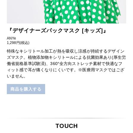
『
デザイナーズパックマスク [キッズ]
』
ANYe
1,298円(税込)
特殊なキシリトール加工が熱を吸収し涼感が持続するデザイン
ズマスク。植物添加物キシリトールによる抗菌効果あり(厚生労
働省規格基準試験済)、360°全方向ストレッチ素材で快適なフ
ィット感で耳が痛くなりにくいです。※医療用マスクではござ
いません。
商品を購入する
TOUCH