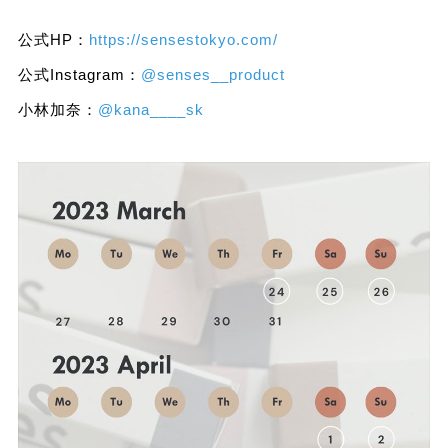
公式HP：
https://sensestokyo.com/
公式Instagram：
@senses__product
小林加奈：
@kana____sk