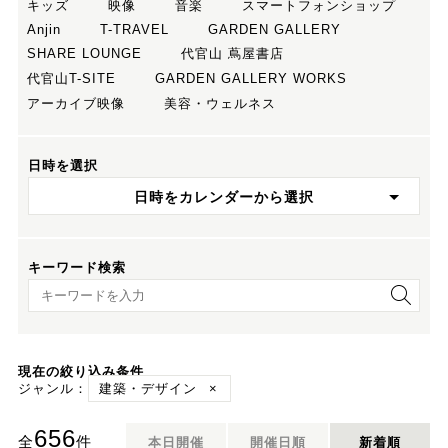
キッズ
映像
音楽
スマートフォンショップ
Anjin
T-TRAVEL
GARDEN GALLERY
SHARE LOUNGE
代官山 蔦屋書店
代官山T-SITE
GARDEN GALLERY WORKS
アーカイブ映像
美容・ウェルネス
日時を選択
日時をカレンダーから選択
キーワード検索
キーワード検索
現在の絞り込み条件
ジャンル：
建築・デザイン
×
656
全
件
本日開催
開催日順
新着順