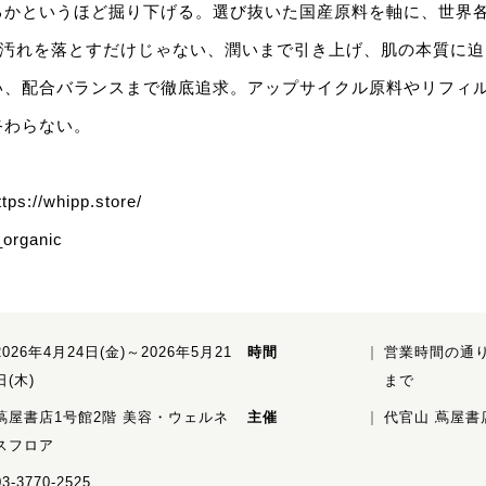
るかというほど掘り下げる。選び抜いた国産原料を軸に、世界
毛穴汚れを落とすだけじゃない、潤いまで引き上げ、肌の本質に迫
い、配合バランスまで徹底追求。アップサイクル原料やリフィ
終わらない。
ttps://whipp.store/
organic
2026年4月24日(金)～2026年5月21
時間
営業時間の通り
日(木)
まで
蔦屋書店1号館2階 美容・ウェルネ
主催
代官山 蔦屋書
スフロア
03-3770-2525