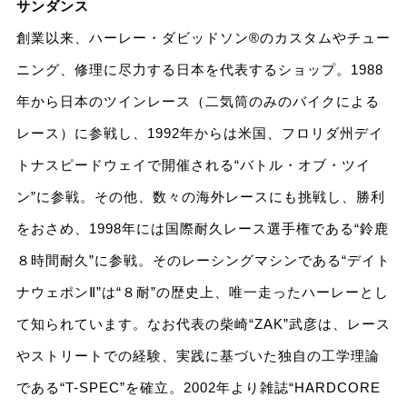
サンダンス
創業以来、ハーレー・ダビッドソン®のカスタムやチュー
ニング、修理に尽力する日本を代表するショップ。1988
年から日本のツインレース（二気筒のみのバイクによる
レース）に参戦し、1992年からは米国、フロリダ州デイ
トナスピードウェイで開催される“バトル・オブ・ツイ
ン”に参戦。その他、数々の海外レースにも挑戦し、勝利
をおさめ、1998年には国際耐久レース選手権である“鈴鹿
８時間耐久”に参戦。そのレーシングマシンである“デイト
ナウェポンⅡ”は“８耐”の歴史上、唯一走ったハーレーとし
て知られています。なお代表の柴崎“ZAK”武彦は、レース
やストリートでの経験、実践に基づいた独自の工学理論
である“T-SPEC”を確立。2002年より雑誌“HARDCORE