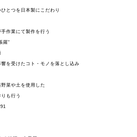
つひとつを日本製にこだわり
が手作業にて製作を行う
張羅"
術
影響を受けたコト・モノを落とし込み
薬野菜や土を使用した
作りも行う
a91