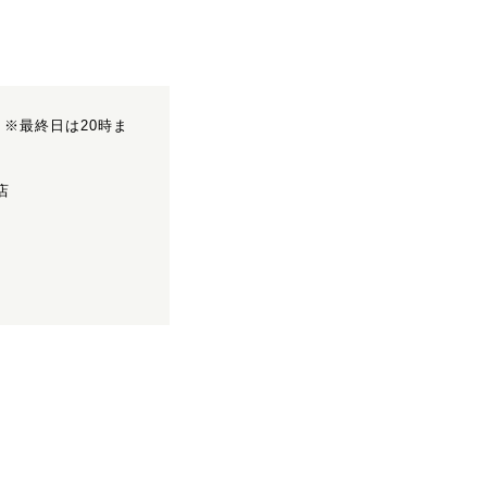
※最終日は20時ま
。
店