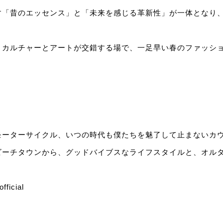
す「昔のエッセンス」と「未来を感じる革新性」が一体となり
。
うカルチャーとアートが交錯する場で、一足早い春のファッシ
モーターサイクル、いつの時代も僕たちを魅了して止まないカ
ビーチタウンから、グッドバイブスなライフスタイルと、オル
。
fficial