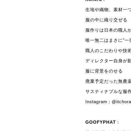
生地や織物、素材一
服の中に織り交ぜる
服作りは日本の職人
唯一無二はまさに"一
職人のこだわりや技
ディレクター自身が
服に背景をのせる
廃棄予定だった無農
サスティナブルな服
Instagram :
@itchor
GOOFYPHAT
：