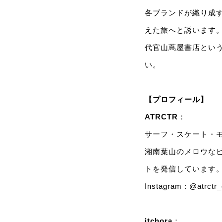
各ブランドが織り成
えた旅へと誘います
代官山蔦屋書店とい
い。
【プロフィール】
ATRCTR
：
サーフ・スケート・
湘南葉山のメロウな
トを発信しています
Instagram :
@atrctr_o
itchora
：