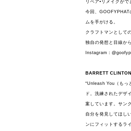
リペア•リメイクがで
今回、GOOFYPHA
ムを手がける。
クラフトマンとして
独自の発想と目線か
Instagram :
@goofyp
BARRETT CLINTO
“Unleash Yo
ド。洗練されたデザ
案しています。サン
自分を発見してほし
ンにフィットするラ