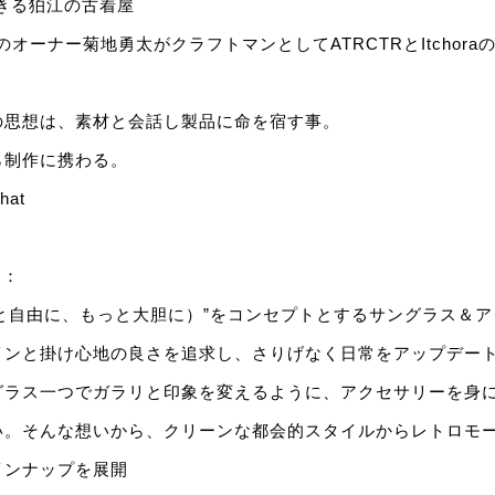
きる狛江の古着屋
Tのオーナー菊地勇太がクラフトマンとしてATRCTRとItchor
の思想は、素材と会話し製品に命を宿す事。
ら制作に携わる。
hat
N
：
u（もっと自由に、もっと大胆に）”をコンセプトとするサングラス＆
インと掛け心地の良さを追求し、さりげなく日常をアップデー
グラス一つでガラリと印象を変えるように、アクセサリーを身
い。そんな想いから、クリーンな都会的スタイルからレトロモ
インナップを展開