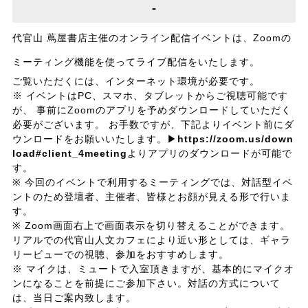
-
代官山 蔦屋書店主催のオンライン配信イベントは、Zoomの
ミーティング機能を使ってライブ配信をいたします。
ご覧いただくには、インターネット環境が必要です。
※ イベントはPC、スマホ、タブレットからご視聴可能です
が、 事前にZoomのアプリを予めダウンロードしていただく
必要がございます。 お手数ですが、下記よりイベント前にダ
ウンロードをお願いいたします。▶
https://zoom.us/down
load#client_4meeting
よりアプリのダウンロードが可能で
す。
※ 今回のイベントで利用するミーティングでは、対話型イベ
ントのため登壇者、主催者、皆様とお顔が見える形で行いま
す。
※ Zoom画面右上で画面表示を切り替えることができます。
リアルでの代官山人文カフェにより近い形としては、ギャラ
リービューでの視聴、参加をおすすめします。
※ マイクは、ミュートで入室頂きますが、基本的にマイクオ
ンになることを前提にご参加下さい。対話の方式について
は、当日ご案内致します。