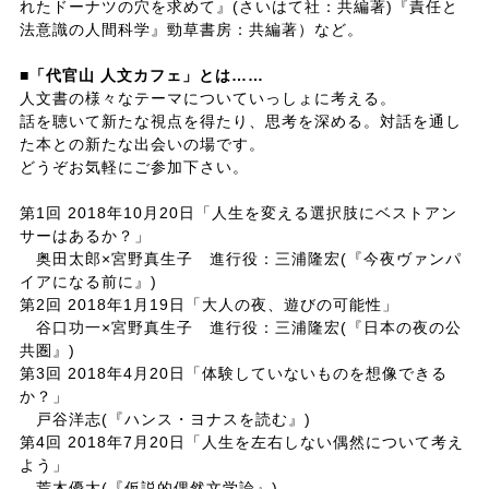
れたドーナツの穴を求めて』(さいはて社：共編著)『責任と
法意識の人間科学』勁草書房：共編著）など。
■「代官山 人文カフェ」とは……
人文書の様々なテーマについていっしょに考える。
話を聴いて新たな視点を得たり、思考を深める。対話を通し
た本との新たな出会いの場です。
どうぞお気軽にご参加下さい。
第1回 2018年10月20日「人生を変える選択肢にベストアン
サーはあるか？」
奥田太郎×宮野真生子 進行役：三浦隆宏(『今夜ヴァンパ
イアになる前に』)
第2回 2018年1月19日「大人の夜、遊びの可能性」
谷口功一×宮野真生子 進行役：三浦隆宏(『日本の夜の公
共圏』)
第3回 2018年4月20日「体験していないものを想像できる
か？」
戸谷洋志(『ハンス・ヨナスを読む』)
第4回 2018年7月20日「人生を左右しない偶然について考え
よう」
荒木優太(『仮説的偶然文学論』)