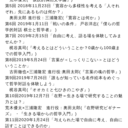
第5回 2018年11月23日「寛容から多様性を考える「人それ
ぞれ」先にあるものは何か？」
奥田太郎 進行役：三浦隆宏(『寛容とは何か』)
第6回 2019年1月11日「戦いの条件」 戸谷洋志(『僕らの哲
学的対話 棋士と哲学者』 )
第7回 2019年2月15日「自由に考え、語る場を体験してみま
せんか？」
梶谷真司(『考えるとはどういうことか？0歳から100歳ま
での哲学入門』)
第8回2019年5月24日「言葉が＜しっくりこない＞とはどう
いうことか」
古田徹也×三浦隆宏 進行役:奥田太郎(『言葉の魂の哲学』)
第9回2019年7月26日「誰もが知っている名作絵本をめぐっ
て哲学対話を体験しよう」
梶谷真司(『オオカミと七ひきのこやぎ』)
第10回2019年12月7日「在野＝生きる場で研究することの魅
力とは？」
荒木優太×三浦隆宏 進行役：奥田太郎(『在野研究ビギナー
ズ』 ・『生きる場からの哲学入門』)
第11回2020年1月24日「与えられた場で自由に考え、自由に
話すことはできるのか」