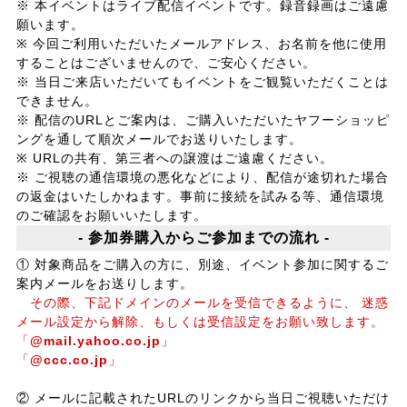
※ 本イベントはライブ配信イベントです。録音録画はご遠慮
願います。
※ 今回ご利用いただいたメールアドレス、お名前を他に使用
することはございませんので、ご安心ください。
※ 当日ご来店いただいてもイベントをご観覧いただくことは
できません。
※ 配信のURLとご案内は、ご購入いただいたヤフーショッピ
ングを通して順次メールでお送りいたします。
※ URLの共有、第三者への譲渡はご遠慮ください。
※ ご視聴の通信環境の悪化などにより、配信が途切れた場合
の返金はいたしかねます。事前に接続を試みる等、通信環境
のご確認をお願いいたします。
- 参加券購入からご参加までの流れ -
① 対象商品をご購入の方に、別途、イベント参加に関するご
案内メールをお送りします。
その際、下記ドメインのメールを受信できるように、 迷惑
メール設定から解除、もしくは受信設定をお願い致します。
「
@mail.yahoo.co.jp
」
「
@ccc.co.jp
」
② メールに記載されたURLのリンクから当日ご視聴いただけ