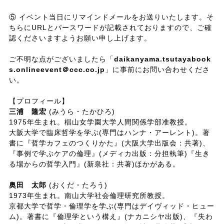
⑤ イベント当日にリマインドメールをお送りいたします。そ
ちらにURLとパースワードが記載されておりますので、ご確
認くださいますようお願い申し上げます。
ご不明な点がございましたら「
daikanyama.tsutayabook
s.onlineevent＠ccc.co.jp
」に事前にお問い合わせくださ
い。
【プロフィール】
三浦 隆宏
(みうら・たかひろ)
1975年生まれ。椙山女学園大学人間関係学部准教授。
大阪大学で臨床哲学を学ぶ(専門はハンナ・アーレント)。著
書に『哲学カフェのつくりかた』(大阪大学出版会：共著)、
『事例で学ぶケアの倫理』(メディカ出版：分担執筆)『生き
る場からの哲学入門』(新泉社：共著)ほかがある。
奥田 太郎
(おくだ・たろう)
1973年生まれ。南山大学社会倫理研究所教授。
京都大学で哲学・倫理学を学ぶ(専門はデイヴィッド・ヒュー
ム)。著書に『倫理学という構え』(ナカニシヤ出版)、『失わ