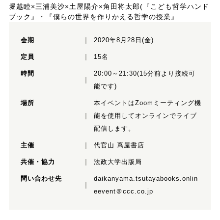
堀越睦×三浦美沙×土屋陽介×角田将太郎(『こども哲学ハンド
ブック』・『僕らの世界を作りかえる哲学の授業』
会期
2020年8月28日(金)
定員
15名
時間
20:00～21:30(15分前より接続可
能です)
場所
本イベントはZoomミーティング機
能を使用してオンラインでライブ
配信します。
主催
代官山 蔦屋書店
共催・協力
法政大学出版局
問い合わせ先
daikanyama.tsutayabooks.onlin
eevent＠ccc.co.jp