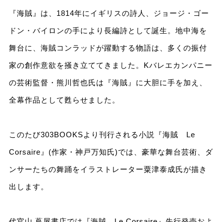
『海賊』は、1814年にイギリスの詩人、ジョージ・ゴー
ドン・バイロンの手により長編詩として誕生。地中海を
舞台に、海賊コンラッドが躍動する物語は、多くの振付
家の創作意欲を掻き立ててきました。Kバレエカンパニー
の芸術監督・熊川哲也氏は『海賊』に大胆に手を加え、
全幕作品として甦らせました。
このたび303BOOKSより刊行される小説『海賊 Le
Corsaire』(作家・神戸万知氏)では、豪華な舞台芸術、ダ
ンサーたちの舞踊をイラストレーター粟津泰成氏が描き
出します。
代官山 蔦屋書店では『海賊 Le Corsaire』先行発売およ