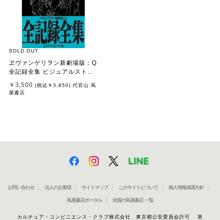
SOLD OUT
ヱヴァンゲリヲン新劇場版：Q
全記録全集 ビジュアルストー
リー版
￥3,500
(税込
￥3,850
)
代官山 蔦
屋書店
お問い合わせ
法人のお客様
サイトマップ
このサイトについて
個人情報保護方針
蔦屋書店ポータル
全国の蔦屋書店 一覧
カルチュア・コンビニエンス・クラブ株式会社 東京都公安委員会許可 第