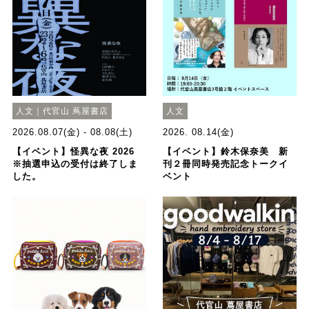
人文｜代官山 蔦屋書店
人文
2026.08.07(金) - 08.08(土)
2026. 08.14(金)
【イベント】怪異な夜 2026
【イベント】鈴木保奈美 新
※抽選申込の受付は終了しま
刊２冊同時発売記念トークイ
した。
ベント