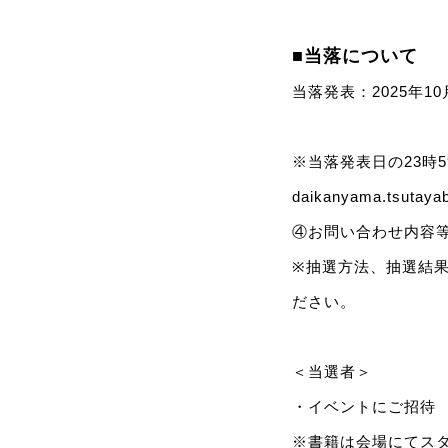
■当落について
当落発表：2025年10月
※当落発表日の23時
daikanyama.tsu
④お問い合わせ内容等
※抽選方法、抽選結
ださい。
＜当選者＞
・イベントにご招待
※書籍は会場にてス