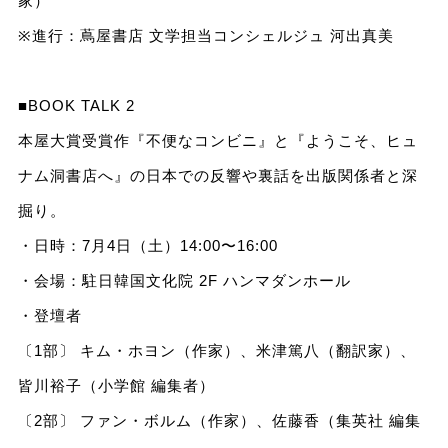
家）
※進行：蔦屋書店 文学担当コンシェルジュ 河出真美
■BOOK TALK 2
本屋大賞受賞作『不便なコンビニ』と『ようこそ、ヒュ
ナム洞書店へ』の日本での反響や裏話を出版関係者と深
掘り。
・日時：7月4日（土）14:00〜16:00
・会場：駐日韓国文化院 2F ハンマダンホール
・登壇者
〔1部〕 キム・ホヨン（作家）、米津篤八（翻訳家）、
皆川裕子（小学館 編集者）
〔2部〕 ファン・ボルム（作家）、佐藤香（集英社 編集