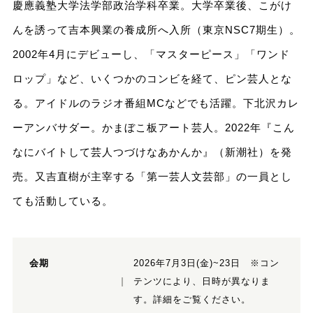
慶應義塾大学法学部政治学科卒業。大学卒業後、こがけ
んを誘って吉本興業の養成所へ入所（東京NSC7期生）。
2002年4月にデビューし、「マスターピース」「ワンド
ロップ」など、いくつかのコンビを経て、ピン芸人とな
る。アイドルのラジオ番組MCなどでも活躍。下北沢カレ
ーアンバサダー。かまぼこ板アート芸人。2022年『こん
なにバイトして芸人つづけなあかんか』（新潮社）を発
売。又吉直樹が主宰する「第一芸人文芸部」の一員とし
ても活動している。
会期
2026年7月3日(金)~23日 ※コン
テンツにより、日時が異なりま
す。詳細をご覧ください。