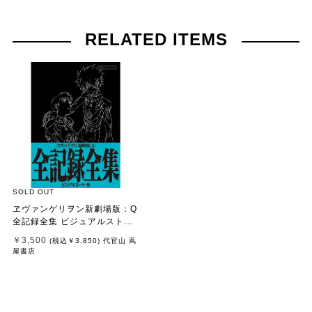
RELATED ITEMS
SOLD OUT
ヱヴァンゲリヲン新劇場版：Q
全記録全集 ビジュアルストー
リー版
￥3,500
(税込
￥3,850
)
代官山 蔦
屋書店