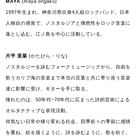
MAYA
(maya ongaku)
1997年生まれ、神奈川県出身4人組ロックバンド。日本
人独自の感覚で、ノスタルジアと偶然性をロック音楽に
落とし込む。江ノ島を中心に活動している。
片平 里菜
(かたひら・りな)
ノスタルジーを詠むフォークミュージックから、自由を
歌うカリブ海の音楽まで本当の言葉と共に寄り添う音楽
達に影響に受け、ギターを手に取る。
憧れたのは、50年代~70年代に広まった詩的芸術による
オルタナティブな表現活動。
何気ない日常や移り変わる社会、四季折々の季節に感情
を重ね、絵を描くように、詩を詠むように、歌を紡ぐ。