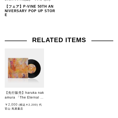
【フェア】P-VINE 50TH AN
NIVERSARY POP UP STOR
E
RELATED ITEMS
【先行販売】haruka nak
amura 「The Eternal Vi
ew」
￥2,000
(税込
￥2,200
)
代
官山 蔦屋書店