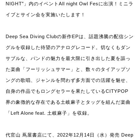
NIGHT”」内のイベントAll night Owl Fesに出演！ミニラ
イブとサイン会を実施いたします！
Deep Sea Diving Clubの新作EPは、話題沸騰の配信シン
グルを収録した待望のアナログレコード。切なくもダン
サブルな、バンドの魅力を最大限に引き出した夏を謳っ
た楽曲「フーリッシュサマー」と、数々のタイアップソ
ングの歌唱、ジャンルを問わず多方面での活躍を魅せ、
自身の作品でもロングセラーを果たしているCITYPOP
界の象徴的な存在である土岐麻子とタッグを組んだ楽曲
「Left Alone feat. 土岐麻子」を収録。
代官山 蔦屋書店にて、2022年12月14日（水）発売 Deep