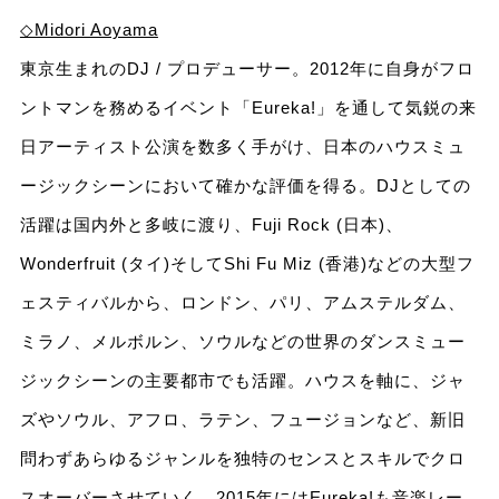
◇Midori Aoyama
東京生まれのDJ / プロデューサー。2012年に自身がフロ
ントマンを務めるイベント「Eureka!」を通して気鋭の来
日アーティスト公演を数多く手がけ、日本のハウスミュ
ージックシーンにおいて確かな評価を得る。DJとしての
活躍は国内外と多岐に渡り、Fuji Rock (日本)、
Wonderfruit (タイ)そしてShi Fu Miz (香港)などの大型フ
ェスティバルから、ロンドン、パリ、アムステルダム、
ミラノ、メルボルン、ソウルなどの世界のダンスミュー
ジックシーンの主要都市でも活躍。ハウスを軸に、ジャ
ズやソウル、アフロ、ラテン、フュージョンなど、新旧
問わずあらゆるジャンルを独特のセンスとスキルでクロ
スオーバーさせていく。2015年にはEureka!も音楽レー