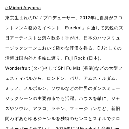
◇Midori Aoyama
東京生まれのDJ / プロデューサー。2012年に自身がフロ
ントマンを務めるイベント「Eureka!」を通して気鋭の来
日アーティスト公演を数多く手がけ、日本のハウスミュ
ージックシーンにおいて確かな評価を得る。DJとしての
活躍は国内外と多岐に渡り、Fuji Rock (日本)、
Wonderfruit (タイ)そしてShi Fu Miz (香港)などの大型フ
ェスティバルから、ロンドン、パリ、アムステルダム、
ミラノ、メルボルン、ソウルなどの世界のダンスミュー
ジックシーンの主要都市でも活躍。ハウスを軸に、ジャ
ズやソウル、アフロ、ラテン、フュージョンなど、新旧
問わずあらゆるジャンルを独特のセンスとスキルでクロ
スオーバーさせていく。2015年にはEureka!も音楽レー