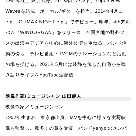
1991年生、東京出身。2013年にバンド、Yogee New
Wavesを結成、ボーカル/ギターを担当。2014年4月に
e.p.『CLIMAX NIGHT e.p.』でデビュー。昨年、4thアル
バム『WINDORGAN』をリリース。全国各地の野外フェ
スの出演やアジアを中心に海外公演を重ねる。バンド活
動の傍ら、テレビ番組・TVCMのナレーションなど活動
の場を拡げる。2021年5月には装飾を施した自宅から弾
き語りライブをYouTube生配信。
映像作家/ミュージシャン 山田健人
映像作家／ミュージシャン
1992年生まれ、東京都出身。MVを中心に様々な実写映
像を監督し、数多くの賞を受賞。バンドyahyelのメンバ