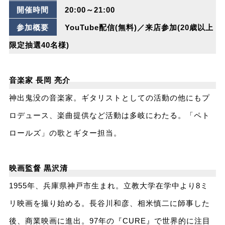
開催時間
20:00～21:00
参加概要
YouTube配信(無料)／来店参加(20歳以上
限定抽選40名様)
音楽家 長岡 亮介
神出鬼没の音楽家。ギタリストとしての活動の他にもプ
ロデュース、楽曲提供など活動は多岐にわたる。「ペト
ロールズ」の歌とギター担当。
映画監督 黒沢清
1955年、兵庫県神戸市生まれ。立教大学在学中より8ミ
リ映画を撮り始める。長谷川和彦、相米慎二に師事した
後、商業映画に進出。97年の『CURE』で世界的に注目