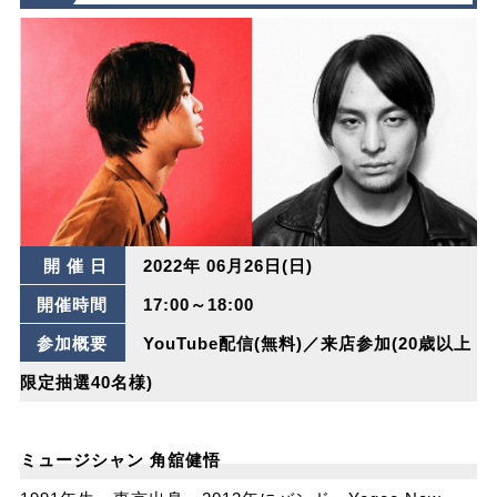
開 催 日
2022年 06月26日(日)
開催時間
17:00～18:00
参加概要
YouTube配信(無料)／来店参加(20歳以上
限定抽選40名様)
ミュージシャン 角舘健悟