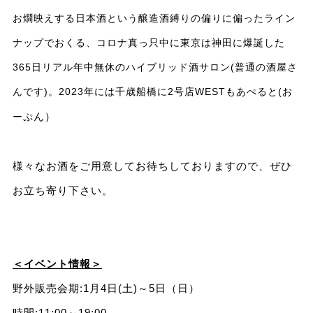
お燗映えする日本酒という醸造酒縛りの偏りに偏ったライン
ナップでおくる、コロナ真っ只中に東京は神田に爆誕した
365日リアル年中無休のハイブリッド酒サロン(普通の酒屋さ
んです)。2023年には千歳船橋に2号店WESTもあぺると(お
ん）
ーぷ
様々なお酒をご用意してお待ちしておりますので、ぜひ
お立ち寄り下さい。
＜イベント情報＞
野外販売会期:1月4日(土)～5日（日）
時間:11:00～19:00